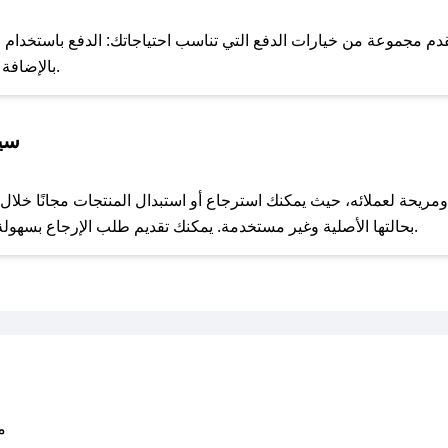
للحص
 مجموعة من خيارات الدفع التي تناسب احتياجاتك: الدفع باستخدام البطا
Apple Pay، بالإضافة إلى إمكانية الدفع بالتقسيط الشهري.
سيا
مع صحصح، تسوق بذكاء ووفّر على كل مشترياتك مع كوبونات خصم حصرية من توري برتش!
بحالتها الأصلية وغير مستخدمة. يمكنك تقديم طلب الإرجاع بسهولة عبر موقعنا الإلكتروني أو من خلال خدمة العملاء.
متو