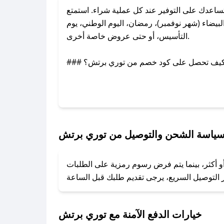
اعدك على التوفير عند كل عملية شراء. استمتع
يضاء (شهر نوفمبر)، رمضان، اليوم الوطني، يوم
التأسيس، أو حتى عروض خاصة أخرى.
### كيف تحصل على كود خصم من توري برتش؟
بر تويتر أو البريد الإلكتروني لإضافته بسرعة.
### كيفية استخدام كود خصم توري برتش؟
1. انسخ كود الخصم من تطبيق صحصح.
2. الصقه في خانة الدفع عند التسوق من توري برتش.
ياسة الشحن والتوصيل من توري برتش
### ماذا أفعل إذا لم يعمل كود الخصم؟
و أكثر، بينما يتم فرض رسوم رمزية على الطلبات
تروني، وسنقوم بحل المشكلة في أسرع وقت ممكن.
### ماذا أفعل إذا لم أجد كود خصم لمتجري المفضل؟
نعمل على توفير الكوبونات في أسرع وقت ممكن.
خيارات الدفع الآمنة مع توري برتش