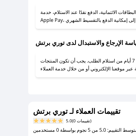
### كيف تحصل على كوبونات خصم حصرية من توري برتش؟
ول على كوبونات وخصومات حصرية، قم بما يلي:
قات الائتمانية، الدفع نقدًا عند الاستلام، خدمة
- اضغط على أيقونة متابعة لمتجر توري برتش في تطبيق صحصح.
- تابع حسابنا الرسمي على تويتر وقم بتفعيل زر التنبيهات.
- قم بتفعيل إشعارات تطبيق صحصح ليصلك كل جديد.
سة الإرجاع والاستبدال لدى توري برتش
يحرص توري برتش على توفير تجربة تسوق آمنة ومريحة لعملائه، حيث يمكنك استرجاع أو استبدال المنتجات مجانًا خلال 7 أيام من استلام الطلب. يجب أن تكون المنتجات
تقييمات العملاء لـ توري برتش
(0 تقييمات)
5.0
سط التقييم: 5.0 من 5 نجوم بواسطة 0 مستخدمين