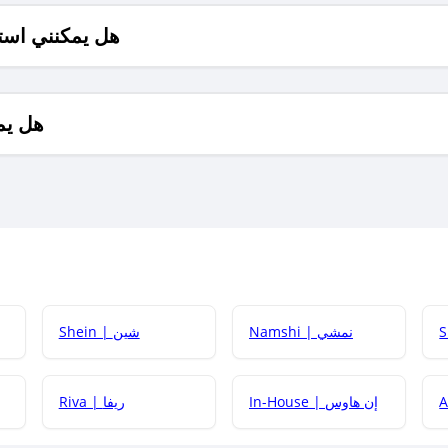
هل يمكنني است
هل يم
Namshi | نمشي
Shein | شين
كيف أحصل على
In-House | إن هاوس
Riva | ريفا