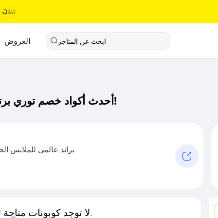
العروض
ابحث عن المتاجر
أحدث أكواد خصم توري برتش كود خصم حصري لـ توري برتش الآن!
براند عالمي للملابس الج
لا توجد كوبونات متاحة لـهذا المتجر حاليًا.