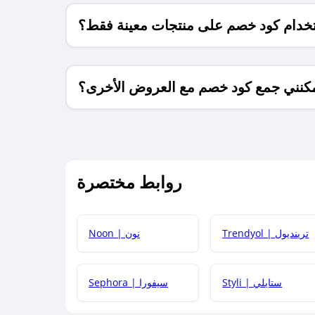
خدام كود خصم على منتجات معينة فقط؟
كنني جمع كود خصم مع العروض الأخرى؟
ما معنى كود خصم ؟
روابط مختصرة
كيف يمكنك استخدام كود الخصم؟
Trendyol | ترينديول
Noon | نون
 أحدث أكواد الخصم والعروض للمتاجر؟
Styli | ستايلي
Sephora | سيفورا