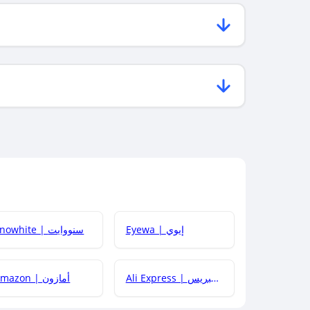
Eyewa | إيوي
Snowhite | سنووايت
Ali Express | علي إكسبريس
Amazon | أمازون