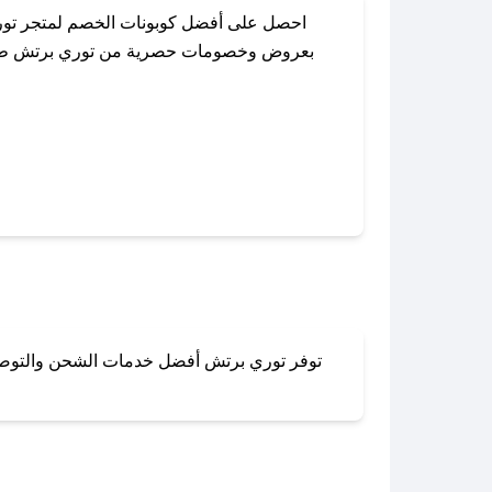
احصل على أفضل كوبونات الخصم لمتجر توري
بعروض وخصومات حصرية من توري برتش طوال ال
باستخدام تطبيق صحصح، يمكنك العثور بسهول
توفر توري برتش أفضل خدمات الشحن والتوصيل ل
لا تقلق! يمكنك التواص
في 