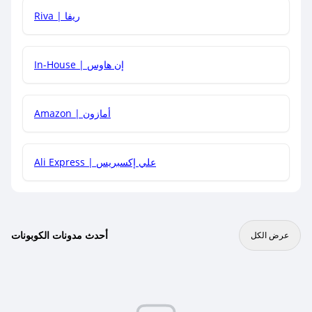
هل يمكنني جمع كود خصم مع العروض الأخرى؟
Riva | ريفا
In-House | إن هاوس
Amazon | أمازون
Ali Express | علي إكسبريس
أحدث مدونات الكوبونات
عرض الكل