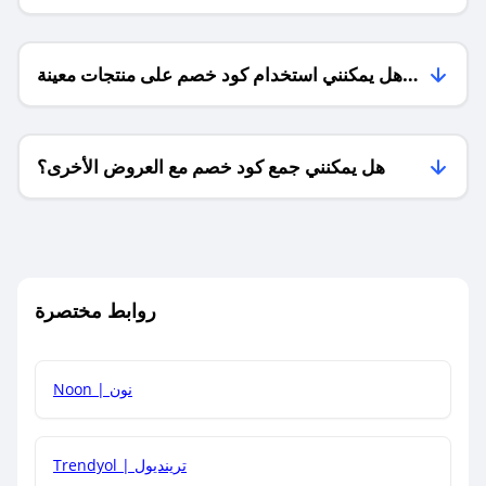
هل يمكنني استخدام كود خصم على منتجات معينة
فقط؟
هل يمكنني جمع كود خصم مع العروض الأخرى؟
ما معنى كود خصم ؟
روابط مختصرة
كيف يمكنك استخدام كود الخصم؟
Noon | نون
كيف أحصل على أحدث أكواد الخصم والعروض للمتاجر؟
Trendyol | ترينديول