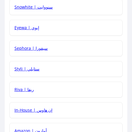
Snowhite | سنووايت
كيف يمكنني معرفة إذا كان كود الخصم لا يعمل؟
Eyewa | إيوي
كيف أحصل على أقوى كود خصم؟
Sephora | سيفورا
هل يمكنني استخدام كود خصم على منتجات معينة فقط؟
Styli | ستايلي
هل يمكنني جمع كود خصم مع العروض الأخرى؟
Riva | ريفا
In-House | إن هاوس
Amazon | أمازون