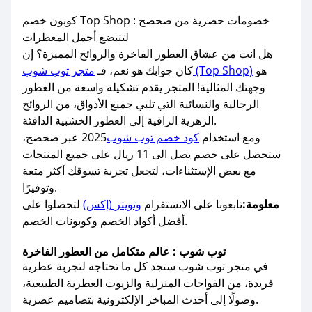
كوبون خصم Top Shop : خصومات حصرية من صحصح
لتتبضع أجمل المعطرات
هل انت من عشاق العطور الفاخرة والروائح المميزة؟ إن
هو
متجر توب شوب (Top Shop)
كان جوابك هو نعم، فـ
وجهتك المثالية! المتجر يقدم تشكيلة واسعة من العطور
الرجالية والنسائية التي تلبي جميع الأذواق، من الروائح
الزهرية الراقية إلى العطور الخشبية الدافئة.
ومع استخدام
كود خصم توب شوب
2025 عبر صحصح،
ستحصل على خصم يصل الى 11 ريال على جميع المنتجات
مع بعض الإستثناءات، لتجعل تجربة تسوقك أكثر متعة
وتوفيرًا.
معلومة:
تابعونا على الانستقرام
وتويتر (إكس)
لتحصلوا على
أفضل أكواد الخصم وكوبونات الخصم.
توب شوب : عالم متكامل من العطور الفاخرة
في متجر توب شوب ستجد كل ما تحتاجه لتجربة عطرية
فريدة، من الفواحات المنزلية والزيوت العطرية الطبيعية،
وصولًا إلى أحدث المباخر الإلكترونية بتصاميم عصرية.