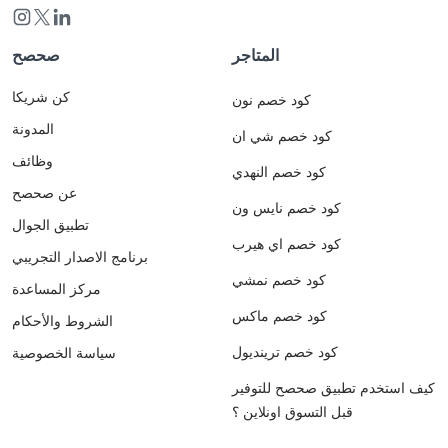
المتاجر
صحصح
كن شريكا
كود خصم نون
المدونة
كود خصم شي ان
وظائف
كود خصم النهدي
عن صحصح
كود خصم نايس ون
تطبيق الجوال
كود خصم اي هيرب
برنامج الاصدار التجريبي
كود خصم نمشي
مركز المساعدة
كود خصم ماكس
الشروط والأحكام
كود خصم ترينديول
سياسة الخصوصية
كيف استخدم تطبيق صحصح للتوفير
قبل التسوق اونلاين ؟