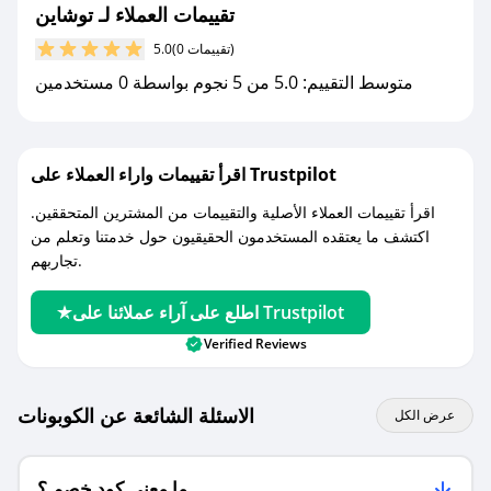
تقييمات العملاء لـ توشاين
مع صحصح، تسوق بذكاء ووفّر على كل مشترياتك مع
(0 تقييمات)
5.0
كوبونات خصم حصرية من توشاين!
متوسط التقييم: 5.0 من 5 نجوم بواسطة 0 مستخدمين
اقرأ تقييمات واراء العملاء على Trustpilot
اقرأ تقييمات العملاء الأصلية والتقييمات من المشترين المتحققين.
اكتشف ما يعتقده المستخدمون الحقيقيون حول خدمتنا وتعلم من
تجاربهم.
اطلع على آراء عملائنا على Trustpilot
Verified Reviews
الاسئلة الشائعة عن الكوبونات
عرض الكل
ما معنى كود خصم ؟