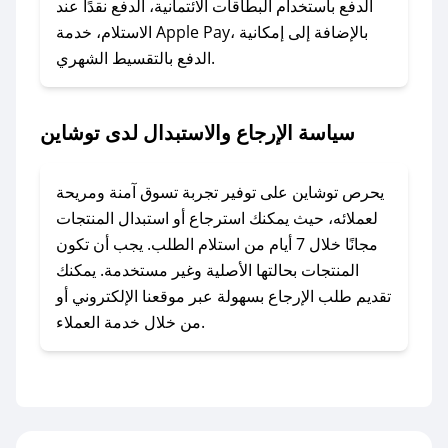
الدفع باستخدام البطاقات الائتمانية، الدفع نقدًا عند
### ماذا أفعل إذا لم أجد كود خصم لمتجري
الاستلام، خدمة Apple Pay، بالإضافة إلى إمكانية
الدفع بالتقسيط الشهري.
المفضل؟
في حال عدم توفر كوبونات لمتجرك المفضل، يمكنك
مراسلتنا مباشرة وسنعمل على توفير الكوبونات في
سياسة الإرجاع والاستبدال لدى توشاين
أسرع وقت ممكن.
### كيف تحصل على كوبونات خصم حصرية من
يحرص توشاين على توفير تجربة تسوق آمنة ومريحة
توشاين؟
لعملائه، حيث يمكنك استرجاع أو استبدال المنتجات
للحصول على كوبونات وخصومات حصرية، قم بما
مجانًا خلال 7 أيام من استلام الطلب. يجب أن تكون
يلي:
المنتجات بحالتها الأصلية وغير مستخدمة. يمكنك
- اضغط على أيقونة متابعة لمتجر توشاين في تطبيق
تقديم طلب الإرجاع بسهولة عبر موقعنا الإلكتروني أو
صحصح.
من خلال خدمة العملاء.
- تابع حسابنا الرسمي على تويتر وقم بتفعيل زر
التنبيهات.
- قم بتفعيل إشعارات تطبيق صحصح ليصلك كل
جديد.