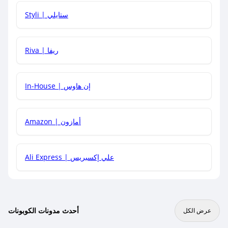
هل يمكنني استخدام كود خصم على منتجات معينة فقط؟
Styli | ستايلي
هل يمكنني جمع كود خصم مع العروض الأخرى؟
Riva | ريفا
In-House | إن هاوس
Amazon | أمازون
Ali Express | علي إكسبريس
أحدث مدونات الكوبونات
عرض الكل