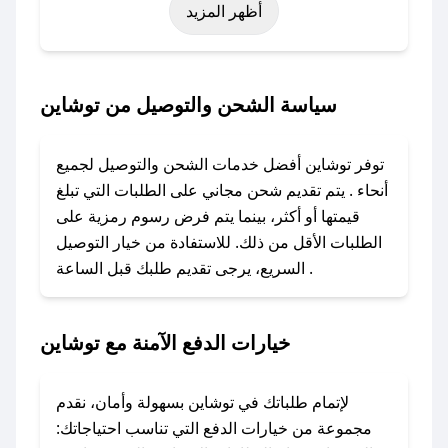
أظهر المزيد
اليوم الوطني، يوم التأسيس، أو حتى عروض خاصة
أخرى.
### كيف تحصل على كود خصم من توشاين؟
سياسة الشحن والتوصيل من توشاين
باستخدام تطبيق صحصح، يمكنك العثور بسهولة على
كود خصم توشاين. وفي حال عدم توفر الكوبون،
توفر توشاين أفضل خدمات الشحن والتوصيل لجميع
تواصل معنا عبر تويتر أو البريد الإلكتروني لإضافته
أنحاء . يتم تقديم شحن مجاني على الطلبات التي تبلغ
بسرعة.
قيمتها أو أكثر، بينما يتم فرض رسوم رمزية على
الطلبات الأقل من ذلك. للاستفادة من خيار التوصيل
### كيفية استخدام كود خصم توشاين؟
السريع، يرجى تقديم طلبك قبل الساعة .
1. انسخ كود الخصم من تطبيق صحصح.
2. الصقه في خانة الدفع عند التسوق من توشاين.
خيارات الدفع الآمنة مع توشاين
### ماذا أفعل إذا لم يعمل كود الخصم؟
لا تقلق! يمكنك التواصل مع فريق دعم صحصح عبر
الرسائل الخاصة على تويتر أو البريد الإلكتروني،
لإتمام طلباتك في توشاين بسهولة وأمان، نقدم
وسنقوم بحل المشكلة في أسرع وقت ممكن.
مجموعة من خيارات الدفع التي تناسب احتياجاتك: