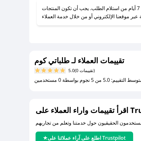
يحرص طلباتي كوم على توفير تجربة تسوق آمنة ومريحة لعملائه، حيث يمكنك استرجاع أو استبدال المنتجات مجانًا خلال 7 أيام من استلام الطلب. يجب أن تكون المنتجات
تقييمات العملاء لـ طلباتي كوم
(0 تقييمات)
5.0
سط التقييم: 5.0 من 5 نجوم بواسطة 0 مستخدمين
لى Trustpilot
اطلع على آراء عملائنا على Trustpilot