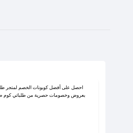
احصل على أفضل كوبونات الخصم لمتجر طلبا
بعروض وخصومات حصرية من طلباتي كوم طوال ا
باستخدام تطبيق صحصح، يمكنك العثور بسهول