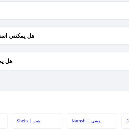
هل يمكنني است
هل يم
Namshi | نمشي
Shein | شين