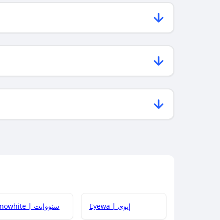
Eyewa | إيوي
Snowhite | سنووايت