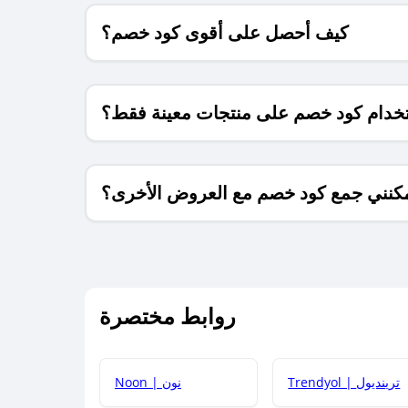
كيف أحصل على أقوى كود خصم؟
خدام كود خصم على منتجات معينة فقط؟
كنني جمع كود خصم مع العروض الأخرى؟
ما معنى كود خصم ؟
روابط مختصرة
كيف يمكنك استخدام كود الخصم؟
Trendyol | ترينديول
Noon | نون