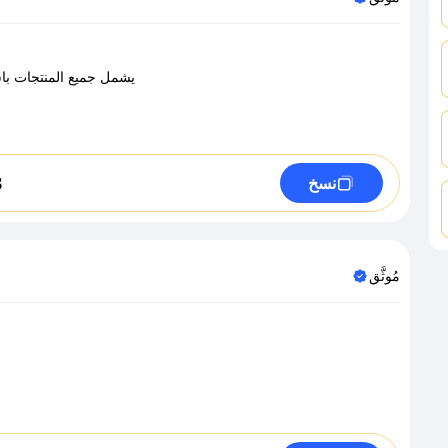
يشمل جميع المنتجات باست
3
نسخ
مُوثَّق