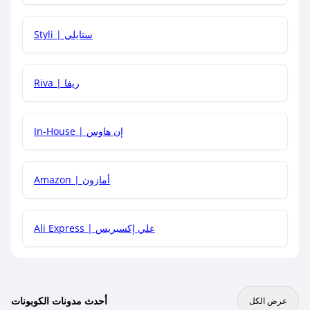
هل يمكنني استخدام كود خصم على منتجات معينة فقط؟
Styli | ستايلي
هل يمكنني جمع كود خصم مع العروض الأخرى؟
Riva | ريفا
In-House | إن هاوس
Amazon | أمازون
Ali Express | علي إكسبريس
أحدث مدونات الكوبونات
عرض الكل