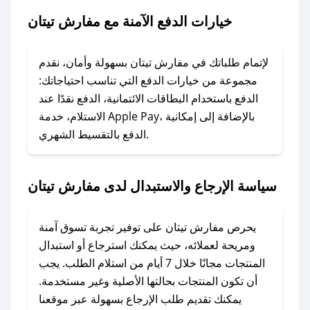
تيتان.
خيارات الدفع الآمنة مع مفارش تيتان
### ماذا أفعل إذا لم يعمل كود الخصم؟
لا تقلق! يمكنك التواصل مع فريق دعم صحصح عبر
لإتمام طلباتك في مفارش تيتان بسهولة وأمان، نقدم
الرسائل الخاصة على تويتر أو البريد الإلكتروني،
مجموعة من خيارات الدفع التي تناسب احتياجاتك:
وسنقوم بحل المشكلة في أسرع وقت ممكن.
الدفع باستخدام البطاقات الائتمانية، الدفع نقدًا عند
الاستلام، خدمة Apple Pay، بالإضافة إلى إمكانية
الدفع بالتقسيط الشهري.
### ماذا أفعل إذا لم أجد كود خصم لمتجري
المفضل؟
في حال عدم توفر كوبونات لمتجرك المفضل، يمكنك
سياسة الإرجاع والاستبدال لدى مفارش تيتان
مراسلتنا مباشرة وسنعمل على توفير الكوبونات في
أسرع وقت ممكن.
يحرص مفارش تيتان على توفير تجربة تسوق آمنة
### كيف تحصل على كوبونات خصم حصرية من
ومريحة لعملائه، حيث يمكنك استرجاع أو استبدال
مفارش تيتان؟
المنتجات مجانًا خلال 7 أيام من استلام الطلب. يجب
للحصول على كوبونات وخصومات حصرية، قم بما
أن تكون المنتجات بحالتها الأصلية وغير مستخدمة.
يلي:
يمكنك تقديم طلب الإرجاع بسهولة عبر موقعنا