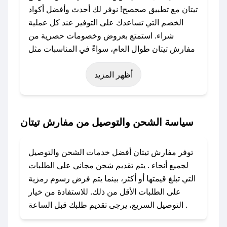
تيتان مع تطبيق صحصح! نوفر لك أحدث وأفضل أكواد
الخصم التي تساعدك على التوفير عند كل عملية
شراء. استمتع بعروض وخصومات حصرية من
مفارش تيتان طوال العام، سواءً في المناسبات مثل
عيد الفطر، عيد الأضحى، الجمعة البيضاء (شهر
أظهر المزيد
نوفمبر)، رمضان، اليوم الوطني، يوم التأسيس، أو
حتى عروض خاصة أخرى.
### كيف تحصل على كود خصم من مفارش تيتان؟
سياسة الشحن والتوصيل من مفارش تيتان
باستخدام تطبيق صحصح، يمكنك العثور بسهولة على
كود خصم مفارش تيتان. وفي حال عدم توفر
توفر مفارش تيتان أفضل خدمات الشحن والتوصيل
الكوبون، تواصل معنا عبر تويتر أو البريد الإلكتروني
لجميع أنحاء . يتم تقديم شحن مجاني على الطلبات
لإضافته بسرعة.
التي تبلغ قيمتها أو أكثر، بينما يتم فرض رسوم رمزية
على الطلبات الأقل من ذلك. للاستفادة من خيار
### كيفية استخدام كود خصم مفارش تيتان؟
التوصيل السريع، يرجى تقديم طلبك قبل الساعة .
1. انسخ كود الخصم من تطبيق صحصح.
2. الصقه في خانة الدفع عند التسوق من مفارش