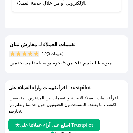
- اضغط على أيقونة متابعة لمتجر مفارش تيتان في
الإلكتروني أو من خلال خدمة العملاء.
تطبيق صحصح.
- تابع حسابنا الرسمي على تويتر وقم بتفعيل زر
التنبيهات.
- قم بتفعيل إشعارات تطبيق صحصح ليصلك كل
جديد.
تقييمات العملاء لـ مفارش تيتان
(0 تقييمات)
5.0
مع صحصح، تسوق بذكاء ووفّر على كل مشترياتك مع
متوسط التقييم: 5.0 من 5 نجوم بواسطة 0 مستخدمين
كوبونات خصم حصرية من مفارش تيتان!
اقرأ تقييمات واراء العملاء على Trustpilot
اقرأ تقييمات العملاء الأصلية والتقييمات من المشترين المتحققين.
اكتشف ما يعتقده المستخدمون الحقيقيون حول خدمتنا وتعلم من
تجاربهم.
اطلع على آراء عملائنا على Trustpilot