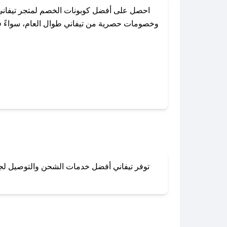
احصل على أفضل كوبونات الخصم لمتجر تيفاني
وخصومات حصرية من تيفاني طوال العام، سواءً في
باستخدام تطبيق صحصح، يمكنك العثور 
توفر تيفاني أفضل خدمات الشحن والتوصيل لجميع
لا تقلق! يمكنك التواص
في 