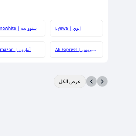
Eyewa | إيوي
Snowhite | سنووايت
Ali Express | علي إكسبريس
Amazon | أمازون
عرض الكل