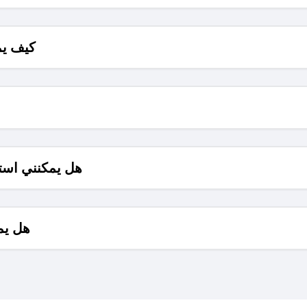
كيف يم
هل يمكنني است
هل يم