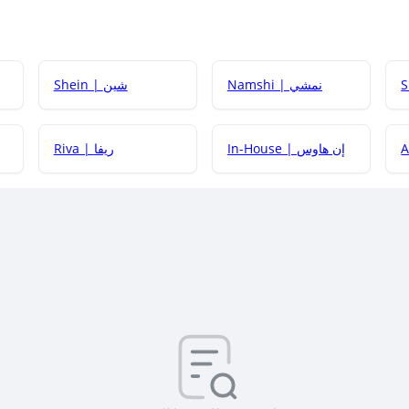
Namshi | نمشي
Shein | شين
كيف أحصل على
In-House | إن هاوس
Riva | ريفا
كيف أحصل على
كيف يم