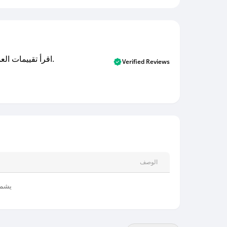
اقرأ تقييمات العملاء الأصلية والتقييمات من المشترين المتحققين. اكتشف ما يعتقده المستخدمون الحقيقيون حول خدمتنا وتعلم من تجاربهم.
Verified Reviews
الوصف
يشمل