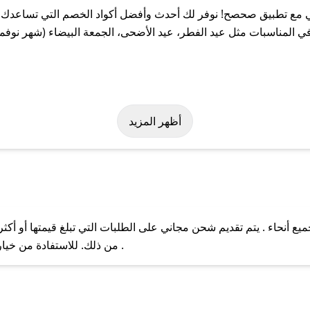
 مع تطبيق صحصح! نوفر لك أحدث وأفضل أكواد الخصم التي تساعدك ع
 المناسبات مثل عيد الفطر، عيد الأضحى، الجمعة البيضاء (شهر نوفمب
بسهولة على كود خصم تيفاني. وفي حال عدم توفر الكوبون، تواصل معنا 
أظهر المزيد
 أنحاء . يتم تقديم شحن مجاني على الطلبات التي تبلغ قيمتها أو أكث
ل مع فريق دعم صحصح عبر الرسائل الخاصة على تويتر أو البريد الإلك
من ذلك. للاستفادة من خيار التوصيل السريع، يرجى تقديم طلبك قبل الساعة .
حال عدم توفر كوبونات لمتجرك المفضل، يمكنك مراسلتنا مباشرة وس