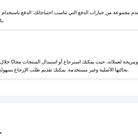
للحص
 مجموعة من خيارات الدفع التي تناسب احتياجاتك: الدفع باستخدام البطاقات
Pay، بالإضافة إلى إمكانية الدفع بالتقسيط الشهري.
مع صحصح، تسوق بذكاء ووفّر على كل مشترياتك مع كوبونات خصم حصرية من تيفاني!
بحالتها الأصلية وغير مستخدمة. يمكنك تقديم طلب الإرجاع بسهولة عبر موقعنا الإلكتروني أو من خلال خدمة العملاء.
متو