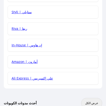
هل يمكنني استخدام كود خصم على منتجات معينة فقط؟
Styli | ستايلي
هل يمكنني جمع كود خصم مع العروض الأخرى؟
Riva | ريفا
In-House | إن هاوس
Amazon | أمازون
Ali Express | علي إكسبريس
أحدث مدونات الكوبونات
عرض الكل