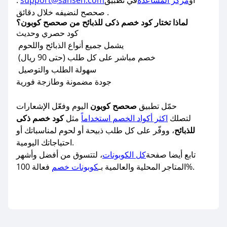
او
مركز المساعدة
في تطبيق
support@sahseh.com
:
صحصح لنضيفه خلال دقائق .
لماذا تختار كود خصم ذكى للذبائح من صحصح كوبون؟
كود حصري وحديث
يشمل جميع أنواع الذبائح واللحوم
خصم مباشر على كل طلب (حتى 90 ريال)
سهولة الطلب والتوصيل
جودة مضمونة وطازجة فورية
حمّل تطبيق
صحصح كوبون
اليوم وفعّل الإشعارات
لتصلك
اكثر أكواد الخصم استخداماً
مثل
كود خصم ذكى
للذبائح
، ووفّر على كل طلب ذبيحة أو لحوم لمناسباتك أو
احتياجاتك اليومية.
تابع أيضا صفحة
كل الكوبونات
، لتتسوق من أفضل وأشهر
فعالة 100%.
المتاجر المحلية والعالمية بـ
كوبونات خصم