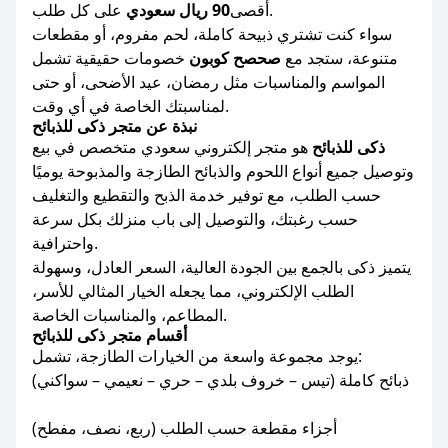
على كل طلب.
أقصى
90 ريال سعودي
سواء كنت تشتري ذبيحة كاملة، لحم مفروم، أو مقطعات
متنوعة، ستجد مع
صحصح كوبون
خصومات حقيقية تشمل
المواسم والمناسبات مثل رمضان، عيد الأضحى، أو حتى
لمناسبتك الخاصة في أي وقت.
نبذة عن متجر ذكى للذبائح
ذكى للذبائح
هو متجر إلكتروني سعودي متخصص في بيع
وتوصيل جميع أنواع اللحوم والذبائح الطازجة والمذبوحة يوميًا
حسب الطلب، مع توفير خدمة الذبح والتقطيع والتغليف
حسب رغبتك، والتوصيل إلى باب منزلك بكل سرعة
واحترافية.
يتميز ذكى بالجمع بين الجودة العالية، السعر العادل، وسهولة
الطلب الإلكتروني، مما يجعله الخيار المثالي للأسر،
المطاعم، والمناسبات الخاصة.
أقسام متجر ذكى للذبائح
يوجد مجموعة واسعة من الخيارات الطازجة، تشمل:
ذبائح كاملة (تيس – خروف بلدي – حري – نعيمي – سواكني)
أجزاء مقطعة حسب الطلب (ربع، نصف، مفطح)