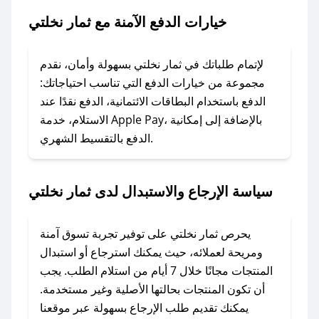
خيارات الدفع الآمنة مع ثمار نخلتي
### ماذا أفعل إذا لم يعمل كود الخصم؟
لا تقلق! يمكنك التواصل مع فريق دعم صحصح عبر
الرسائل الخاصة على تويتر أو البريد الإلكتروني،
لإتمام طلباتك في ثمار نخلتي بسهولة وأمان، نقدم
وسنقوم بحل المشكلة في أسرع وقت ممكن.
مجموعة من خيارات الدفع التي تناسب احتياجاتك:
الدفع باستخدام البطاقات الائتمانية، الدفع نقدًا عند
### ماذا أفعل إذا لم أجد كود خصم لمتجري
الاستلام، خدمة Apple Pay، بالإضافة إلى إمكانية
الدفع بالتقسيط الشهري.
المفضل؟
في حال عدم توفر كوبونات لمتجرك المفضل، يمكنك
مراسلتنا مباشرة وسنعمل على توفير الكوبونات في
سياسة الإرجاع والاستبدال لدى ثمار نخلتي
أسرع وقت ممكن.
### كيف تحصل على كوبونات خصم حصرية من
يحرص ثمار نخلتي على توفير تجربة تسوق آمنة
ثمار نخلتي؟
ومريحة لعملائه، حيث يمكنك استرجاع أو استبدال
للحصول على كوبونات وخصومات حصرية، قم بما
المنتجات مجانًا خلال 7 أيام من استلام الطلب. يجب
يلي:
أن تكون المنتجات بحالتها الأصلية وغير مستخدمة.
- اضغط على أيقونة متابعة لمتجر ثمار نخلتي في
يمكنك تقديم طلب الإرجاع بسهولة عبر موقعنا