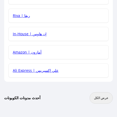
هل يمكنني جمع كود خصم مع العروض الأخرى؟
Riva | ريفا
In-House | إن هاوس
Amazon | أمازون
Ali Express | علي إكسبريس
أحدث مدونات الكوبونات
عرض الكل