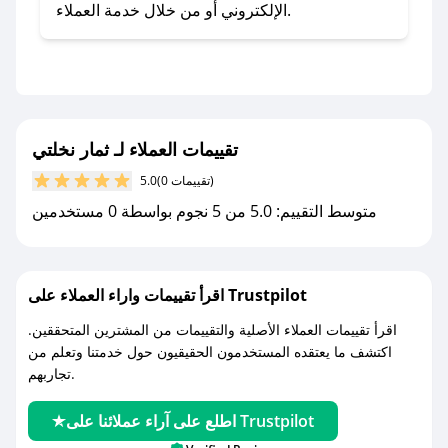
تطبيق صحصح.
الإلكتروني أو من خلال خدمة العملاء.
- تابع حسابنا الرسمي على تويتر وقم بتفعيل زر
التنبيهات.
- قم بتفعيل إشعارات تطبيق صحصح ليصلك كل
جديد.
تقييمات العملاء لـ ثمار نخلتي
مع صحصح، تسوق بذكاء ووفّر على كل مشترياتك مع
(0 تقييمات)
5.0
كوبونات خصم حصرية من ثمار نخلتي!
متوسط التقييم: 5.0 من 5 نجوم بواسطة 0 مستخدمين
اقرأ تقييمات واراء العملاء على Trustpilot
اقرأ تقييمات العملاء الأصلية والتقييمات من المشترين المتحققين.
اكتشف ما يعتقده المستخدمون الحقيقيون حول خدمتنا وتعلم من
تجاربهم.
اطلع على آراء عملائنا على Trustpilot