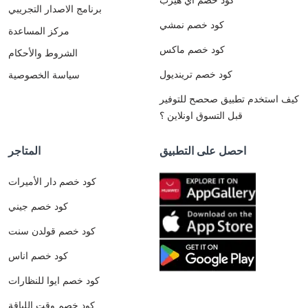
برنامج الاصدار التجريبي
كود خصم نمشي
مركز المساعدة
كود خصم ماكس
الشروط والأحكام
كود خصم ترينديول
سياسة الخصوصية
كيف استخدم تطبيق صحصح للتوفير
قبل التسوق اونلاين ؟
احصل على التطبيق
المتاجر
كود خصم دار الأميرات
كود خصم جيني
كود خصم قولدن سنت
كود خصم اناس
كود خصم ايوا للنظارات
كود خصم وقت اللياقة