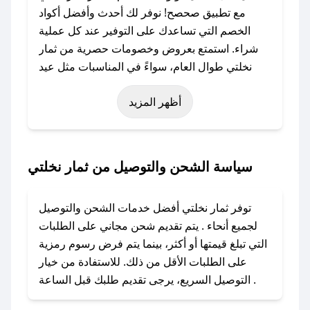
مع تطبيق صحصح! نوفر لك أحدث وأفضل أكواد
الخصم التي تساعدك على التوفير عند كل عملية
شراء. استمتع بعروض وخصومات حصرية من ثمار
نخلتي طوال العام، سواءً في المناسبات مثل عيد
الفطر، عيد الأضحى، الجمعة البيضاء (شهر نوفمبر)،
أظهر المزيد
رمضان، اليوم الوطني، يوم التأسيس، أو حتى عروض
خاصة أخرى.
### كيف تحصل على كود خصم من ثمار نخلتي؟
سياسة الشحن والتوصيل من ثمار نخلتي
باستخدام تطبيق صحصح، يمكنك العثور بسهولة على
كود خصم ثمار نخلتي. وفي حال عدم توفر الكوبون،
توفر ثمار نخلتي أفضل خدمات الشحن والتوصيل
تواصل معنا عبر تويتر أو البريد الإلكتروني لإضافته
لجميع أنحاء . يتم تقديم شحن مجاني على الطلبات
بسرعة.
التي تبلغ قيمتها أو أكثر، بينما يتم فرض رسوم رمزية
على الطلبات الأقل من ذلك. للاستفادة من خيار
### كيفية استخدام كود خصم ثمار نخلتي؟
التوصيل السريع، يرجى تقديم طلبك قبل الساعة .
1. انسخ كود الخصم من تطبيق صحصح.
2. الصقه في خانة الدفع عند التسوق من ثمار نخلتي.