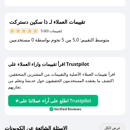
جديد.
مع صحصح، تسوق بذكاء ووفّر على كل مشترياتك مع
تقييمات العملاء لـ ذا سكين دستركت
كوبونات خصم حصرية من ذا سكين دستركت!
(0 تقييمات)
5.0
متوسط التقييم: 5.0 من 5 نجوم بواسطة 0 مستخدمين
اقرأ تقييمات واراء العملاء على Trustpilot
اقرأ تقييمات العملاء الأصلية والتقييمات من المشترين المتحققين.
اكتشف ما يعتقده المستخدمون الحقيقيون حول خدمتنا وتعلم من
تجاربهم.
اطلع على آراء عملائنا على Trustpilot
Verified Reviews
الاسئلة الشائعة عن الكوبونات
عرض الكل