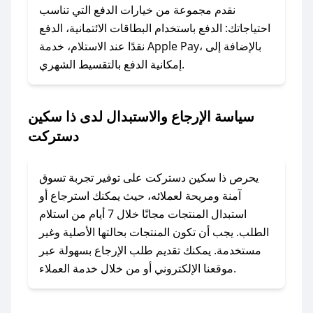
وسنقوم بحل المشكلة في أسرع وقت ممكن.
نقدم مجموعة من خيارات الدفع التي تناسب
احتياجاتك: الدفع باستخدام البطاقات الائتمانية، الدفع
### ماذا أفعل إذا لم أجد كود خصم لمتجري
نقدًا عند الاستلام، خدمة Apple Pay، بالإضافة إلى
المفضل؟
إمكانية الدفع بالتقسيط الشهري.
في حال عدم توفر كوبونات لمتجرك المفضل، يمكنك
مراسلتنا مباشرة وسنعمل على توفير الكوبونات في
سياسة الإرجاع والاستبدال لدى ذا سكين
أسرع وقت ممكن.
دستركت
### كيف تحصل على كوبونات خصم حصرية من ذا
سكين دستركت؟
يحرص ذا سكين دستركت على توفير تجربة تسوق
للحصول على كوبونات وخصومات حصرية، قم بما
آمنة ومريحة لعملائه، حيث يمكنك استرجاع أو
يلي:
استبدال المنتجات مجانًا خلال 7 أيام من استلام
- اضغط على أيقونة متابعة لمتجر ذا سكين دستركت
الطلب. يجب أن تكون المنتجات بحالتها الأصلية وغير
في تطبيق صحصح.
مستخدمة. يمكنك تقديم طلب الإرجاع بسهولة عبر
- تابع حسابنا الرسمي على تويتر وقم بتفعيل زر
موقعنا الإلكتروني أو من خلال خدمة العملاء.
التنبيهات.
- قم بتفعيل إشعارات تطبيق صحصح ليصلك كل