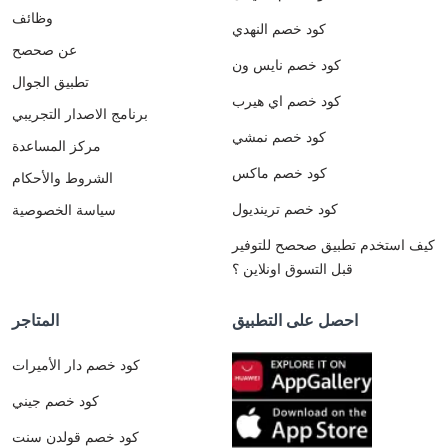
وظائف
كود خصم النهدي
عن صحصح
كود خصم نايس ون
تطبيق الجوال
كود خصم اي هيرب
برنامج الاصدار التجريبي
كود خصم نمشي
مركز المساعدة
كود خصم ماكس
الشروط والأحكام
كود خصم ترينديول
سياسة الخصوصية
كيف استخدم تطبيق صحصح للتوفير
قبل التسوق اونلاين ؟
احصل على التطبيق
المتاجر
كود خصم دار الأميرات
كود خصم جيني
كود خصم قولدن سنت