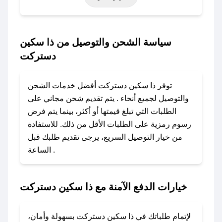
حتى عروض خاصة أخرى.
### كيف تحصل على كود خصم من ذا سكين
سياسة الشحن والتوصيل من ذا سكين
دستركت؟
دستركت
باستخدام تطبيق صحصح، يمكنك العثور بسهولة على
كود خصم ذا سكين دستركت. وفي حال عدم توفر
توفر ذا سكين دستركت أفضل خدمات الشحن
الكوبون، تواصل معنا عبر تويتر أو البريد الإلكتروني
والتوصيل لجميع أنحاء . يتم تقديم شحن مجاني على
لإضافته بسرعة.
الطلبات التي تبلغ قيمتها أو أكثر، بينما يتم فرض
رسوم رمزية على الطلبات الأقل من ذلك. للاستفادة
### كيفية استخدام كود خصم ذا سكين دستركت؟
من خيار التوصيل السريع، يرجى تقديم طلبك قبل
1. انسخ كود الخصم من تطبيق صحصح.
الساعة .
2. الصقه في خانة الدفع عند التسوق من ذا سكين
دستركت.
خيارات الدفع الآمنة مع ذا سكين دستركت
### ماذا أفعل إذا لم يعمل كود الخصم؟
لا تقلق! يمكنك التواصل مع فريق دعم صحصح عبر
الرسائل الخاصة على تويتر أو البريد الإلكتروني،
لإتمام طلباتك في ذا سكين دستركت بسهولة وأمان،