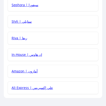
Sephora | سيفورا
هل يمكنني استخدام كود خصم على منتجات معينة فقط؟
Styli | ستايلي
هل يمكنني جمع كود خصم مع العروض الأخرى؟
Riva | ريفا
In-House | إن هاوس
Amazon | أمازون
Ali Express | علي إكسبريس