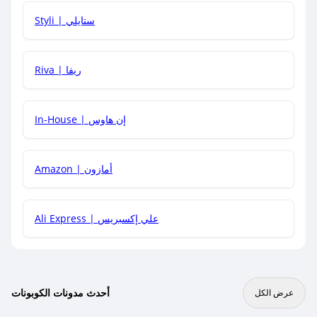
هل يمكنني استخدام كود خصم على منتجات معينة فقط؟
Styli | ستايلي
هل يمكنني جمع كود خصم مع العروض الأخرى؟
Riva | ريفا
In-House | إن هاوس
Amazon | أمازون
Ali Express | علي إكسبريس
أحدث مدونات الكوبونات
عرض الكل