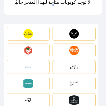
لا توجد كوبونات متاحة لـهذا المتجر حاليًا.