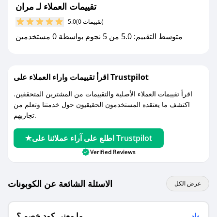
تقييمات العملاء لـ مران
مع صحصح، تسوق بذكاء ووفّر على كل مشترياتك مع
(0 تقييمات)
5.0
كوبونات خصم حصرية من مران!
متوسط التقييم: 5.0 من 5 نجوم بواسطة 0 مستخدمين
اقرأ تقييمات واراء العملاء على Trustpilot
اقرأ تقييمات العملاء الأصلية والتقييمات من المشترين المتحققين.
اكتشف ما يعتقده المستخدمون الحقيقيون حول خدمتنا وتعلم من
تجاربهم.
اطلع على آراء عملائنا على Trustpilot
Verified Reviews
الاسئلة الشائعة عن الكوبونات
عرض الكل
ما معنى كود خصم ؟