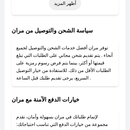
أظهر المزيد
اليوم الوطني، يوم التأسيس، أو حتى عروض خاصة
أخرى.
### كيف تحصل على كود خصم من مران؟
سياسة الشحن والتوصيل من مران
باستخدام تطبيق صحصح، يمكنك العثور بسهولة على
كود خصم مران. وفي حال عدم توفر الكوبون،
توفر مران أفضل خدمات الشحن والتوصيل لجميع
تواصل معنا عبر تويتر أو البريد الإلكتروني لإضافته
أنحاء . يتم تقديم شحن مجاني على الطلبات التي تبلغ
بسرعة.
قيمتها أو أكثر، بينما يتم فرض رسوم رمزية على
الطلبات الأقل من ذلك. للاستفادة من خيار التوصيل
### كيفية استخدام كود خصم مران؟
السريع، يرجى تقديم طلبك قبل الساعة .
1. انسخ كود الخصم من تطبيق صحصح.
2. الصقه في خانة الدفع عند التسوق من مران.
خيارات الدفع الآمنة مع مران
### ماذا أفعل إذا لم يعمل كود الخصم؟
لا تقلق! يمكنك التواصل مع فريق دعم صحصح عبر
الرسائل الخاصة على تويتر أو البريد الإلكتروني،
لإتمام طلباتك في مران بسهولة وأمان، نقدم
وسنقوم بحل المشكلة في أسرع وقت ممكن.
مجموعة من خيارات الدفع التي تناسب احتياجاتك: