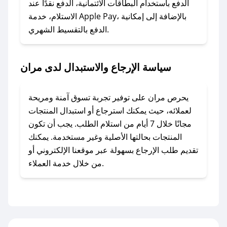
الدفع باستخدام البطاقات الائتمانية، الدفع نقدًا عند
### ماذا أفعل إذا لم أجد كود خصم لمتجري
الاستلام، خدمة Apple Pay، بالإضافة إلى إمكانية
الدفع بالتقسيط الشهري.
المفضل؟
في حال عدم توفر كوبونات لمتجرك المفضل، يمكنك
مراسلتنا مباشرة وسنعمل على توفير الكوبونات في
سياسة الإرجاع والاستبدال لدى مران
أسرع وقت ممكن.
### كيف تحصل على كوبونات خصم حصرية من
يحرص مران على توفير تجربة تسوق آمنة ومريحة
مران؟
لعملائه، حيث يمكنك استرجاع أو استبدال المنتجات
للحصول على كوبونات وخصومات حصرية، قم بما
مجانًا خلال 7 أيام من استلام الطلب. يجب أن تكون
يلي:
المنتجات بحالتها الأصلية وغير مستخدمة. يمكنك
- اضغط على أيقونة متابعة لمتجر مران في تطبيق
تقديم طلب الإرجاع بسهولة عبر موقعنا الإلكتروني أو
صحصح.
من خلال خدمة العملاء.
- تابع حسابنا الرسمي على تويتر وقم بتفعيل زر
التنبيهات.
- قم بتفعيل إشعارات تطبيق صحصح ليصلك كل
جديد.