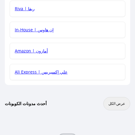
هل يمكنني جمع كود خصم مع العروض الأخرى؟
Riva | ريفا
In-House | إن هاوس
Amazon | أمازون
Ali Express | علي إكسبريس
أحدث مدونات الكوبونات
عرض الكل