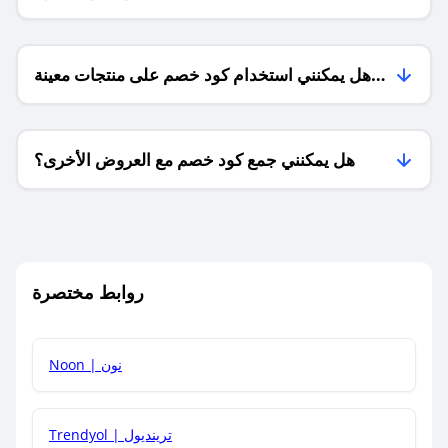
هل يمكنني استخدام كود خصم على منتجات معينة
فقط؟
هل يمكنني جمع كود خصم مع العروض الأخرى؟
ما معنى كود خصم ؟
روابط مختصرة
كيف يمكنك استخدام كود الخصم؟
Noon | نون
كيف أحصل على أحدث أكواد الخصم والعروض للمتاجر؟
Trendyol | ترينديول