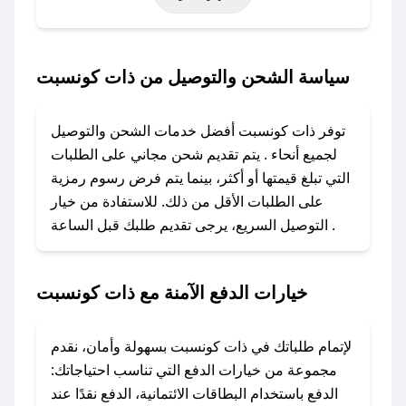
حتى عروض خاصة أخرى.
### كيف تحصل على كود خصم من ذات كونسبت؟
سياسة الشحن والتوصيل من ذات كونسبت
باستخدام تطبيق صحصح، يمكنك العثور بسهولة على
كود خصم ذات كونسبت. وفي حال عدم توفر
توفر ذات كونسبت أفضل خدمات الشحن والتوصيل
الكوبون، تواصل معنا عبر تويتر أو البريد الإلكتروني
لجميع أنحاء . يتم تقديم شحن مجاني على الطلبات
لإضافته بسرعة.
التي تبلغ قيمتها أو أكثر، بينما يتم فرض رسوم رمزية
على الطلبات الأقل من ذلك. للاستفادة من خيار
### كيفية استخدام كود خصم ذات كونسبت؟
التوصيل السريع، يرجى تقديم طلبك قبل الساعة .
1. انسخ كود الخصم من تطبيق صحصح.
2. الصقه في خانة الدفع عند التسوق من ذات
كونسبت.
خيارات الدفع الآمنة مع ذات كونسبت
### ماذا أفعل إذا لم يعمل كود الخصم؟
لا تقلق! يمكنك التواصل مع فريق دعم صحصح عبر
لإتمام طلباتك في ذات كونسبت بسهولة وأمان، نقدم
الرسائل الخاصة على تويتر أو البريد الإلكتروني،
مجموعة من خيارات الدفع التي تناسب احتياجاتك:
وسنقوم بحل المشكلة في أسرع وقت ممكن.
الدفع باستخدام البطاقات الائتمانية، الدفع نقدًا عند