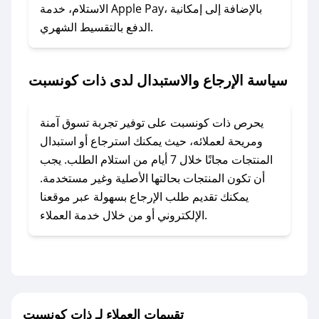
الاستلام، خدمة Apple Pay، بالإضافة إلى إمكانية
الدفع بالتقسيط الشهري.
### ماذا أفعل إذا لم أجد كود خصم لمتجري
المفضل؟
في حال عدم توفر كوبونات لمتجرك المفضل، يمكنك
سياسة الإرجاع والاستبدال لدى ذات كونسبت
مراسلتنا مباشرة وسنعمل على توفير الكوبونات في
أسرع وقت ممكن.
يحرص ذات كونسبت على توفير تجربة تسوق آمنة
### كيف تحصل على كوبونات خصم حصرية من
ومريحة لعملائه، حيث يمكنك استرجاع أو استبدال
ذات كونسبت؟
المنتجات مجانًا خلال 7 أيام من استلام الطلب. يجب
للحصول على كوبونات وخصومات حصرية، قم بما
أن تكون المنتجات بحالتها الأصلية وغير مستخدمة.
يلي:
يمكنك تقديم طلب الإرجاع بسهولة عبر موقعنا
- اضغط على أيقونة متابعة لمتجر ذات كونسبت في
الإلكتروني أو من خلال خدمة العملاء.
تطبيق صحصح.
- تابع حسابنا الرسمي على تويتر وقم بتفعيل زر
التنبيهات.
- قم بتفعيل إشعارات تطبيق صحصح ليصلك كل
جديد.
تقييمات العملاء لـ ذات كونسبت