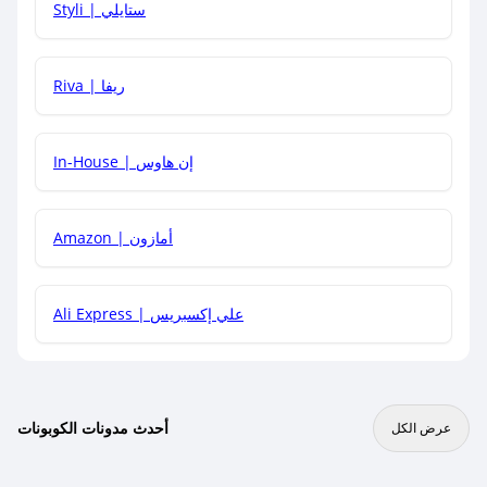
Styli | ستايلي
هل يمكنني جمع كود خصم مع العروض الأخرى؟
Riva | ريفا
In-House | إن هاوس
Amazon | أمازون
Ali Express | علي إكسبريس
أحدث مدونات الكوبونات
عرض الكل