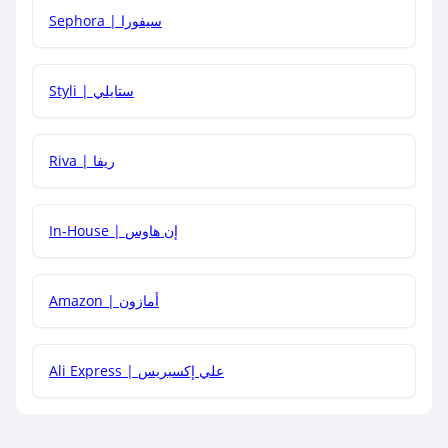
Sephora | سيفورا
هل يمكنني استخدام كود خصم على منتجات معينة فقط؟
Styli | ستايلي
هل يمكنني جمع كود خصم مع العروض الأخرى؟
Riva | ريفا
In-House | إن هاوس
Amazon | أمازون
Ali Express | علي إكسبريس