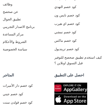
وظائف
كود خصم النهدي
عن صحصح
كود خصم نايس ون
تطبيق الجوال
كود خصم اي هيرب
برنامج الاصدار التجريبي
كود خصم نمشي
مركز المساعدة
كود خصم ماكس
الشروط والأحكام
كود خصم ترينديول
سياسة الخصوصية
كيف استخدم تطبيق صحصح للتوفير
قبل التسوق اونلاين ؟
احصل على التطبيق
المتاجر
كود خصم دار الأميرات
كود خصم جيني
كود خصم قولدن سنت