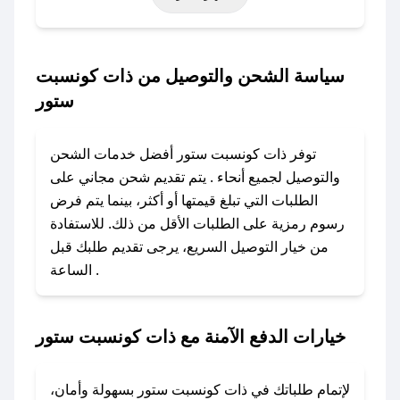
التأسيس، أو حتى عروض خاصة أخرى.
### كيف تحصل على كود خصم من ذات كونسبت
سياسة الشحن والتوصيل من ذات كونسبت
ستور؟
ستور
باستخدام تطبيق صحصح، يمكنك العثور بسهولة على
كود خصم ذات كونسبت ستور. وفي حال عدم توفر
توفر ذات كونسبت ستور أفضل خدمات الشحن
الكوبون، تواصل معنا عبر تويتر أو البريد الإلكتروني
والتوصيل لجميع أنحاء . يتم تقديم شحن مجاني على
لإضافته بسرعة.
الطلبات التي تبلغ قيمتها أو أكثر، بينما يتم فرض
رسوم رمزية على الطلبات الأقل من ذلك. للاستفادة
### كيفية استخدام كود خصم ذات كونسبت ستور؟
من خيار التوصيل السريع، يرجى تقديم طلبك قبل
1. انسخ كود الخصم من تطبيق صحصح.
الساعة .
2. الصقه في خانة الدفع عند التسوق من ذات
كونسبت ستور.
خيارات الدفع الآمنة مع ذات كونسبت ستور
### ماذا أفعل إذا لم يعمل كود الخصم؟
لا تقلق! يمكنك التواصل مع فريق دعم صحصح عبر
الرسائل الخاصة على تويتر أو البريد الإلكتروني،
لإتمام طلباتك في ذات كونسبت ستور بسهولة وأمان،