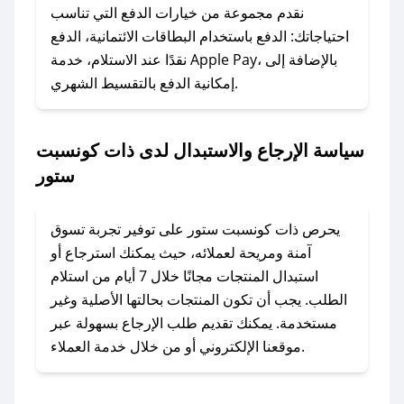
وسنقوم بحل المشكلة في أسرع وقت ممكن.
نقدم مجموعة من خيارات الدفع التي تناسب
احتياجاتك: الدفع باستخدام البطاقات الائتمانية، الدفع
### ماذا أفعل إذا لم أجد كود خصم لمتجري
نقدًا عند الاستلام، خدمة Apple Pay، بالإضافة إلى
المفضل؟
إمكانية الدفع بالتقسيط الشهري.
في حال عدم توفر كوبونات لمتجرك المفضل، يمكنك
مراسلتنا مباشرة وسنعمل على توفير الكوبونات في
سياسة الإرجاع والاستبدال لدى ذات كونسبت
أسرع وقت ممكن.
ستور
### كيف تحصل على كوبونات خصم حصرية من
ذات كونسبت ستور؟
يحرص ذات كونسبت ستور على توفير تجربة تسوق
للحصول على كوبونات وخصومات حصرية، قم بما
آمنة ومريحة لعملائه، حيث يمكنك استرجاع أو
يلي:
استبدال المنتجات مجانًا خلال 7 أيام من استلام
- اضغط على أيقونة متابعة لمتجر ذات كونسبت ستور
الطلب. يجب أن تكون المنتجات بحالتها الأصلية وغير
في تطبيق صحصح.
مستخدمة. يمكنك تقديم طلب الإرجاع بسهولة عبر
- تابع حسابنا الرسمي على تويتر وقم بتفعيل زر
موقعنا الإلكتروني أو من خلال خدمة العملاء.
التنبيهات.
- قم بتفعيل إشعارات تطبيق صحصح ليصلك كل