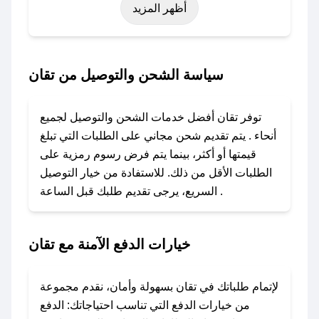
أظهر المزيد
اليوم الوطني، يوم التأسيس، أو حتى عروض خاصة
أخرى.
### كيف تحصل على كود خصم من تقان؟
سياسة الشحن والتوصيل من تقان
باستخدام تطبيق صحصح، يمكنك العثور بسهولة على
كود خصم تقان. وفي حال عدم توفر الكوبون، تواصل
توفر تقان أفضل خدمات الشحن والتوصيل لجميع
معنا عبر تويتر أو البريد الإلكتروني لإضافته بسرعة.
أنحاء . يتم تقديم شحن مجاني على الطلبات التي تبلغ
قيمتها أو أكثر، بينما يتم فرض رسوم رمزية على
### كيفية استخدام كود خصم تقان؟
الطلبات الأقل من ذلك. للاستفادة من خيار التوصيل
1. انسخ كود الخصم من تطبيق صحصح.
السريع، يرجى تقديم طلبك قبل الساعة .
2. الصقه في خانة الدفع عند التسوق من تقان.
### ماذا أفعل إذا لم يعمل كود الخصم؟
خيارات الدفع الآمنة مع تقان
لا تقلق! يمكنك التواصل مع فريق دعم صحصح عبر
الرسائل الخاصة على تويتر أو البريد الإلكتروني،
وسنقوم بحل المشكلة في أسرع وقت ممكن.
لإتمام طلباتك في تقان بسهولة وأمان، نقدم مجموعة
من خيارات الدفع التي تناسب احتياجاتك: الدفع