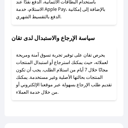
### ماذا أفعل إذا لم أجد كود خصم لمتجري
باستخدام البطاقات الائتمانية، الدفع نقدًا عند
المفضل؟
الاستلام، خدمة Apple Pay، بالإضافة إلى إمكانية
الدفع بالتقسيط الشهري.
في حال عدم توفر كوبونات لمتجرك المفضل، يمكنك
مراسلتنا مباشرة وسنعمل على توفير الكوبونات في
أسرع وقت ممكن.
سياسة الإرجاع والاستبدال لدى تقان
### كيف تحصل على كوبونات خصم حصرية من
تقان؟
يحرص تقان على توفير تجربة تسوق آمنة ومريحة
للحصول على كوبونات وخصومات حصرية، قم بما
لعملائه، حيث يمكنك استرجاع أو استبدال المنتجات
يلي:
مجانًا خلال 7 أيام من استلام الطلب. يجب أن تكون
- اضغط على أيقونة متابعة لمتجر تقان في تطبيق
المنتجات بحالتها الأصلية وغير مستخدمة. يمكنك
صحصح.
تقديم طلب الإرجاع بسهولة عبر موقعنا الإلكتروني أو
- تابع حسابنا الرسمي على تويتر وقم بتفعيل زر
من خلال خدمة العملاء.
التنبيهات.
- قم بتفعيل إشعارات تطبيق صحصح ليصلك كل
جديد.