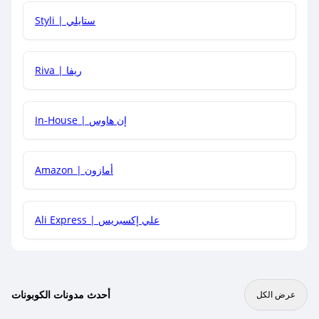
هل يمكنني استخدام كود خصم على منتجات معينة فقط؟
Styli | ستايلي
هل يمكنني جمع كود خصم مع العروض الأخرى؟
Riva | ريفا
In-House | إن هاوس
Amazon | أمازون
Ali Express | علي إكسبريس
أحدث مدونات الكوبونات
عرض الكل