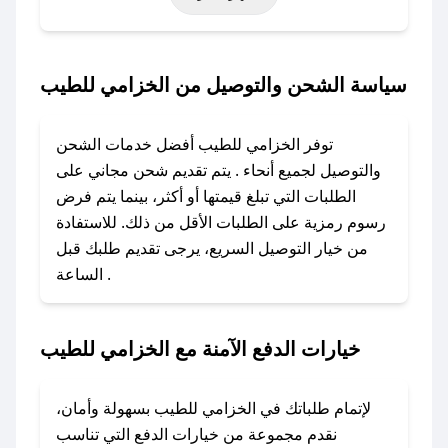
حتى عروض خاصة أخرى.
### كيف تحصل على كود خصم من الخزامي
سياسة الشحن والتوصيل من الخزامي للطيب
للطيب؟
باستخدام تطبيق صحصح، يمكنك العثور بسهولة على
توفر الخزامي للطيب أفضل خدمات الشحن
كود خصم الخزامي للطيب. وفي حال عدم توفر
والتوصيل لجميع أنحاء . يتم تقديم شحن مجاني على
الكوبون، تواصل معنا عبر تويتر أو البريد الإلكتروني
الطلبات التي تبلغ قيمتها أو أكثر، بينما يتم فرض
لإضافته بسرعة.
رسوم رمزية على الطلبات الأقل من ذلك. للاستفادة
من خيار التوصيل السريع، يرجى تقديم طلبك قبل
### كيفية استخدام كود خصم الخزامي للطيب؟
الساعة .
1. انسخ كود الخصم من تطبيق صحصح.
2. الصقه في خانة الدفع عند التسوق من الخزامي
للطيب.
خيارات الدفع الآمنة مع الخزامي للطيب
### ماذا أفعل إذا لم يعمل كود الخصم؟
لا تقلق! يمكنك التواصل مع فريق دعم صحصح عبر
لإتمام طلباتك في الخزامي للطيب بسهولة وأمان،
الرسائل الخاصة على تويتر أو البريد الإلكتروني،
نقدم مجموعة من خيارات الدفع التي تناسب