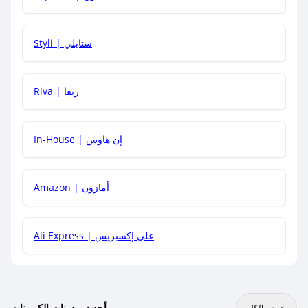
هل يمكنني استخدام كود خصم على منتجات معينة فقط؟
Styli | ستايلي
هل يمكنني جمع كود خصم مع العروض الأخرى؟
Riva | ريفا
In-House | إن هاوس
Amazon | أمازون
Ali Express | علي إكسبريس
أحدث مدونات الكوبونات
عرض الكل