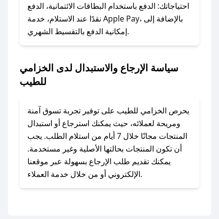
وسنقوم بحل المشكلة في أسرع وقت ممكن.
احتياجاتك: الدفع باستخدام البطاقات الائتمانية، الدفع
نقدًا عند الاستلام، خدمة Apple Pay، بالإضافة إلى
إمكانية الدفع بالتقسيط الشهري.
### ماذا أفعل إذا لم أجد كود خصم لمتجري
المفضل؟
في حال عدم توفر كوبونات لمتجرك المفضل، يمكنك
سياسة الإرجاع والاستبدال لدى الخزامي
مراسلتنا مباشرة وسنعمل على توفير الكوبونات في
للطيب
أسرع وقت ممكن.
### كيف تحصل على كوبونات خصم حصرية من
يحرص الخزامي للطيب على توفير تجربة تسوق آمنة
الخزامي للطيب؟
ومريحة لعملائه، حيث يمكنك استرجاع أو استبدال
للحصول على كوبونات وخصومات حصرية، قم بما
المنتجات مجانًا خلال 7 أيام من استلام الطلب. يجب
يلي:
أن تكون المنتجات بحالتها الأصلية وغير مستخدمة.
- اضغط على أيقونة متابعة لمتجر الخزامي للطيب
يمكنك تقديم طلب الإرجاع بسهولة عبر موقعنا
في تطبيق صحصح.
الإلكتروني أو من خلال خدمة العملاء.
- تابع حسابنا الرسمي على تويتر وقم بتفعيل زر
التنبيهات.
- قم بتفعيل إشعارات تطبيق صحصح ليصلك كل