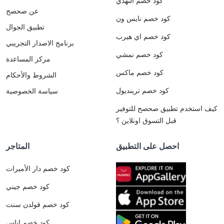
كود خصم النهدي
عن صحصح
كود خصم نايس ون
تطبيق الجوال
كود خصم اي هيرب
برنامج الاصدار التجريبي
كود خصم نمشي
مركز المساعدة
كود خصم ماكس
الشروط والأحكام
كود خصم ترينديول
سياسة الخصوصية
كيف استخدم تطبيق صحصح للتوفير
قبل التسوق اونلاين ؟
احصل على التطبيق
المتاجر
كود خصم دار الأميرات
كود خصم جيني
كود خصم قولدن سنت
كود خصم اناس