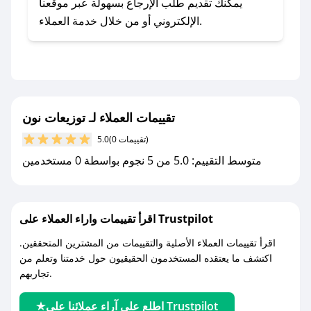
يلي:
يمكنك تقديم طلب الإرجاع بسهولة عبر موقعنا
- اضغط على أيقونة متابعة لمتجر توزيعات نون في
الإلكتروني أو من خلال خدمة العملاء.
تطبيق صحصح.
- تابع حسابنا الرسمي على تويتر وقم بتفعيل زر
التنبيهات.
- قم بتفعيل إشعارات تطبيق صحصح ليصلك كل
جديد.
تقييمات العملاء لـ توزيعات نون
(0 تقييمات)
5.0
مع صحصح، تسوق بذكاء ووفّر على كل مشترياتك مع
متوسط التقييم: 5.0 من 5 نجوم بواسطة 0 مستخدمين
كوبونات خصم حصرية من توزيعات نون!
اقرأ تقييمات واراء العملاء على Trustpilot
اقرأ تقييمات العملاء الأصلية والتقييمات من المشترين المتحققين.
اكتشف ما يعتقده المستخدمون الحقيقيون حول خدمتنا وتعلم من
تجاربهم.
اطلع على آراء عملائنا على Trustpilot