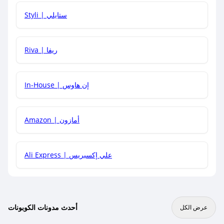
هل يمكنني استخدام كود خصم على منتجات معينة فقط؟
Styli | ستايلي
هل يمكنني جمع كود خصم مع العروض الأخرى؟
Riva | ريفا
In-House | إن هاوس
Amazon | أمازون
Ali Express | علي إكسبريس
أحدث مدونات الكوبونات
عرض الكل