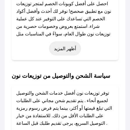
احصل على أفضل كوبونات الخصم لمتجر توزيعات
نون مع تطبيق صحصح! نوفر لك أحدث وأفضل أكواد
الخصم التي تساعدك على التوفير عند كل عملية
شراء. استمتع بعروض وخصومات حصرية من
توزيعات نون طوال العام، سواءً في المناسبات مثل
عيد الفطر، عيد الأضحى، الجمعة البيضاء (شهر
أظهر المزيد
نوفمبر)، رمضان، اليوم الوطني، يوم التأسيس، أو
حتى عروض خاصة أخرى.
### كيف تحصل على كود خصم من توزيعات نون؟
سياسة الشحن والتوصيل من توزيعات نون
باستخدام تطبيق صحصح، يمكنك العثور بسهولة على
كود خصم توزيعات نون. وفي حال عدم توفر
توفر توزيعات نون أفضل خدمات الشحن والتوصيل
الكوبون، تواصل معنا عبر تويتر أو البريد الإلكتروني
لجميع أنحاء . يتم تقديم شحن مجاني على الطلبات
لإضافته بسرعة.
التي تبلغ قيمتها أو أكثر، بينما يتم فرض رسوم رمزية
على الطلبات الأقل من ذلك. للاستفادة من خيار
### كيفية استخدام كود خصم توزيعات نون؟
التوصيل السريع، يرجى تقديم طلبك قبل الساعة .
1. انسخ كود الخصم من تطبيق صحصح.