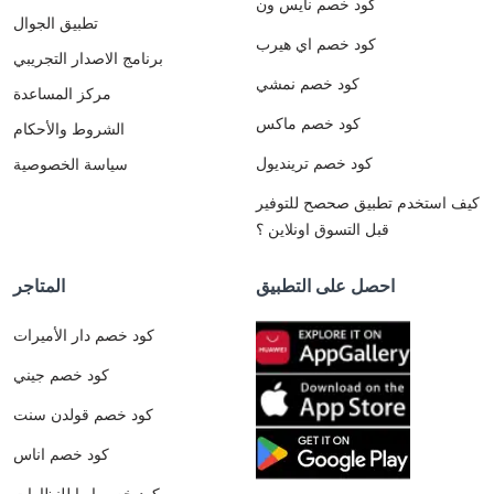
كود خصم نايس ون
تطبيق الجوال
كود خصم اي هيرب
برنامج الاصدار التجريبي
كود خصم نمشي
مركز المساعدة
كود خصم ماكس
الشروط والأحكام
كود خصم ترينديول
سياسة الخصوصية
كيف استخدم تطبيق صحصح للتوفير
قبل التسوق اونلاين ؟
احصل على التطبيق
المتاجر
كود خصم دار الأميرات
كود خصم جيني
كود خصم قولدن سنت
كود خصم اناس
كود خصم ايوا للنظارات