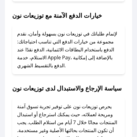
2. الصقه في خانة الدفع عند التسوق من توزيعات
نون.
خيارات الدفع الآمنة مع توزيعات نون
### ماذا أفعل إذا لم يعمل كود الخصم؟
لا تقلق! يمكنك التواصل مع فريق دعم صحصح عبر
لإتمام طلباتك في توزيعات نون بسهولة وأمان، نقدم
الرسائل الخاصة على تويتر أو البريد الإلكتروني،
مجموعة من خيارات الدفع التي تناسب احتياجاتك:
وسنقوم بحل المشكلة في أسرع وقت ممكن.
الدفع باستخدام البطاقات الائتمانية، الدفع نقدًا عند
الاستلام، خدمة Apple Pay، بالإضافة إلى إمكانية
الدفع بالتقسيط الشهري.
### ماذا أفعل إذا لم أجد كود خصم لمتجري
المفضل؟
في حال عدم توفر كوبونات لمتجرك المفضل، يمكنك
سياسة الإرجاع والاستبدال لدى توزيعات نون
مراسلتنا مباشرة وسنعمل على توفير الكوبونات في
أسرع وقت ممكن.
يحرص توزيعات نون على توفير تجربة تسوق آمنة
### كيف تحصل على كوبونات خصم حصرية من
ومريحة لعملائه، حيث يمكنك استرجاع أو استبدال
توزيعات نون؟
المنتجات مجانًا خلال 7 أيام من استلام الطلب. يجب
للحصول على كوبونات وخصومات حصرية، قم بما
أن تكون المنتجات بحالتها الأصلية وغير مستخدمة.