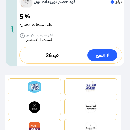
كود خصم توزيعات نون
مُوثَّق
5
%
على منتجات مختارة
خصم
آخر تحديث للكوبون
السبت، 1 أغسطس
عيد26
نسخ