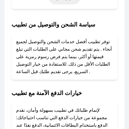
أخرى.
### كيف تحصل على كود خصم من تطبيب؟
سياسة الشحن والتوصيل من تطبيب
باستخدام تطبيق صحصح، يمكنك العثور بسهولة على
كود خصم تطبيب. وفي حال عدم توفر الكوبون،
توفر تطبيب أفضل خدمات الشحن والتوصيل لجميع
تواصل معنا عبر تويتر أو البريد الإلكتروني لإضافته
أنحاء . يتم تقديم شحن مجاني على الطلبات التي تبلغ
بسرعة.
قيمتها أو أكثر، بينما يتم فرض رسوم رمزية على
الطلبات الأقل من ذلك. للاستفادة من خيار التوصيل
### كيفية استخدام كود خصم تطبيب؟
السريع، يرجى تقديم طلبك قبل الساعة .
1. انسخ كود الخصم من تطبيق صحصح.
2. الصقه في خانة الدفع عند التسوق من تطبيب.
خيارات الدفع الآمنة مع تطبيب
### ماذا أفعل إذا لم يعمل كود الخصم؟
لا تقلق! يمكنك التواصل مع فريق دعم صحصح عبر
الرسائل الخاصة على تويتر أو البريد الإلكتروني،
لإتمام طلباتك في تطبيب بسهولة وأمان، نقدم
وسنقوم بحل المشكلة في أسرع وقت ممكن.
مجموعة من خيارات الدفع التي تناسب احتياجاتك:
الدفع باستخدام البطاقات الائتمانية، الدفع نقدًا عند