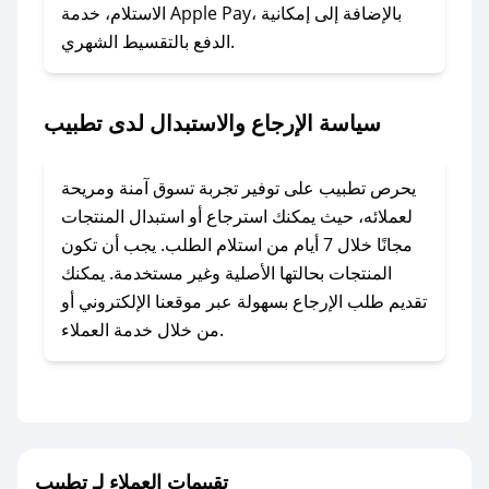
### ماذا أفعل إذا لم أجد كود خصم لمتجري
الاستلام، خدمة Apple Pay، بالإضافة إلى إمكانية
الدفع بالتقسيط الشهري.
المفضل؟
في حال عدم توفر كوبونات لمتجرك المفضل، يمكنك
مراسلتنا مباشرة وسنعمل على توفير الكوبونات في
سياسة الإرجاع والاستبدال لدى تطبيب
أسرع وقت ممكن.
### كيف تحصل على كوبونات خصم حصرية من
يحرص تطبيب على توفير تجربة تسوق آمنة ومريحة
تطبيب؟
لعملائه، حيث يمكنك استرجاع أو استبدال المنتجات
للحصول على كوبونات وخصومات حصرية، قم بما
مجانًا خلال 7 أيام من استلام الطلب. يجب أن تكون
يلي:
المنتجات بحالتها الأصلية وغير مستخدمة. يمكنك
- اضغط على أيقونة متابعة لمتجر تطبيب في تطبيق
تقديم طلب الإرجاع بسهولة عبر موقعنا الإلكتروني أو
صحصح.
من خلال خدمة العملاء.
- تابع حسابنا الرسمي على تويتر وقم بتفعيل زر
التنبيهات.
- قم بتفعيل إشعارات تطبيق صحصح ليصلك كل
جديد.
تقييمات العملاء لـ تطبيب