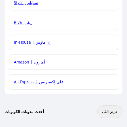
Styli | ستايلي
هل يمكنني جمع كود خصم مع العروض الأخرى؟
Riva | ريفا
In-House | إن هاوس
Amazon | أمازون
Ali Express | علي إكسبريس
أحدث مدونات الكوبونات
عرض الكل