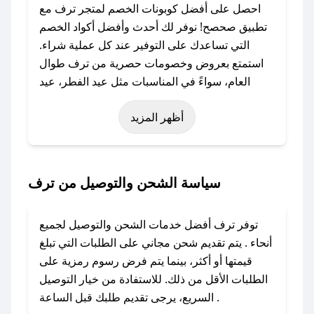
احصل على أفضل كوبونات الخصم لمتجر ترف مع
تطبيق صحصح! نوفر لك أحدث وأفضل أكواد الخصم
التي تساعدك على التوفير عند كل عملية شراء.
استمتع بعروض وخصومات حصرية من ترف طوال
العام، سواءً في المناسبات مثل عيد الفطر، عيد
الأضحى، الجمعة البيضاء (شهر نوفمبر)، رمضان،
أظهر المزيد
اليوم الوطني، يوم التأسيس، أو حتى عروض خاصة
أخرى.
### كيف تحصل على كود خصم من ترف؟
سياسة الشحن والتوصيل من ترف
باستخدام تطبيق صحصح، يمكنك العثور بسهولة على
كود خصم ترف. وفي حال عدم توفر الكوبون، تواصل
توفر ترف أفضل خدمات الشحن والتوصيل لجميع
معنا عبر تويتر أو البريد الإلكتروني لإضافته بسرعة.
أنحاء . يتم تقديم شحن مجاني على الطلبات التي تبلغ
قيمتها أو أكثر، بينما يتم فرض رسوم رمزية على
### كيفية استخدام كود خصم ترف؟
الطلبات الأقل من ذلك. للاستفادة من خيار التوصيل
1. انسخ كود الخصم من تطبيق صحصح.
السريع، يرجى تقديم طلبك قبل الساعة .
2. الصقه في خانة الدفع عند التسوق من ترف.