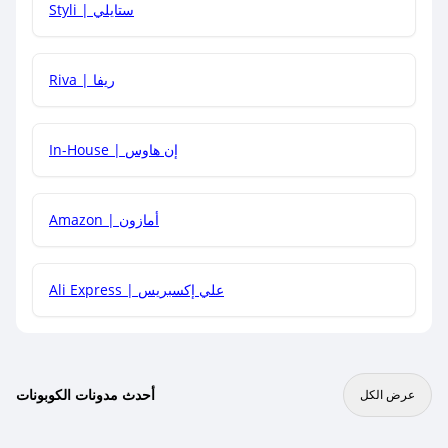
Styli | ستايلي
هل يمكنني جمع كود خصم مع العروض الأخرى؟
Riva | ريفا
In-House | إن هاوس
Amazon | أمازون
Ali Express | علي إكسبريس
أحدث مدونات الكوبونات
عرض الكل