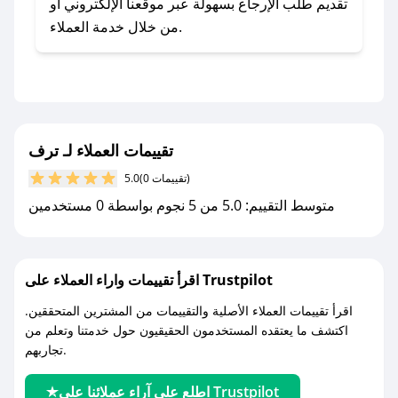
صحصح.
تقديم طلب الإرجاع بسهولة عبر موقعنا الإلكتروني أو
- تابع حسابنا الرسمي على تويتر وقم بتفعيل زر
من خلال خدمة العملاء.
التنبيهات.
- قم بتفعيل إشعارات تطبيق صحصح ليصلك كل
جديد.
مع صحصح، تسوق بذكاء ووفّر على كل مشترياتك مع
تقييمات العملاء لـ ترف
كوبونات خصم حصرية من ترف!
(0 تقييمات)
5.0
متوسط التقييم: 5.0 من 5 نجوم بواسطة 0 مستخدمين
اقرأ تقييمات واراء العملاء على Trustpilot
اقرأ تقييمات العملاء الأصلية والتقييمات من المشترين المتحققين.
اكتشف ما يعتقده المستخدمون الحقيقيون حول خدمتنا وتعلم من
تجاربهم.
اطلع على آراء عملائنا على Trustpilot