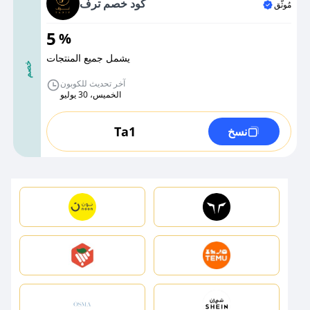
كود خصم ترف
مُوثَّق
5
%
يشمل جميع المنتجات
خصم
آخر تحديث للكوبون
الخميس، 30 يوليو
Ta1
نسخ