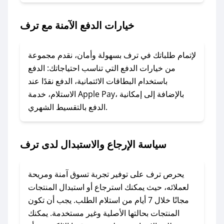
### ماذا أفعل إذا لم يعمل كود الخصم؟
خيارات الدفع الآمنة مع ترف
لا تقلق! يمكنك التواصل مع فريق دعم صحصح عبر
الرسائل الخاصة على تويتر أو البريد الإلكتروني،
وسنقوم بحل المشكلة في أسرع وقت ممكن.
لإتمام طلباتك في ترف بسهولة وأمان، نقدم مجموعة
من خيارات الدفع التي تناسب احتياجاتك: الدفع
### ماذا أفعل إذا لم أجد كود خصم لمتجري
باستخدام البطاقات الائتمانية، الدفع نقدًا عند
المفضل؟
الاستلام، خدمة Apple Pay، بالإضافة إلى إمكانية
الدفع بالتقسيط الشهري.
في حال عدم توفر كوبونات لمتجرك المفضل، يمكنك
مراسلتنا مباشرة وسنعمل على توفير الكوبونات في
أسرع وقت ممكن.
سياسة الإرجاع والاستبدال لدى ترف
### كيف تحصل على كوبونات خصم حصرية من
ترف؟
يحرص ترف على توفير تجربة تسوق آمنة ومريحة
للحصول على كوبونات وخصومات حصرية، قم بما
لعملائه، حيث يمكنك استرجاع أو استبدال المنتجات
يلي:
مجانًا خلال 7 أيام من استلام الطلب. يجب أن تكون
- اضغط على أيقونة متابعة لمتجر ترف في تطبيق
المنتجات بحالتها الأصلية وغير مستخدمة. يمكنك