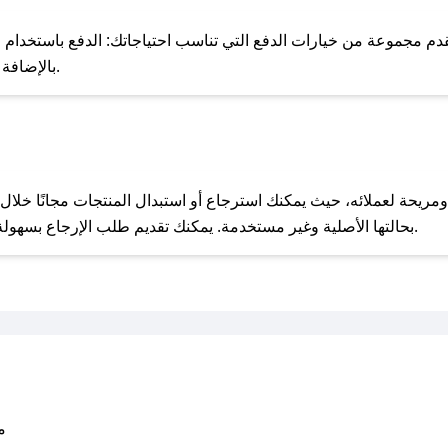
للحص
 مجموعة من خيارات الدفع التي تناسب احتياجاتك: الدفع باستخدام البطا
Apple Pay، بالإضافة إلى إمكانية الدفع بالتقسيط الشهري.
مع صحصح، تسوق بذكاء ووفّر على كل مشترياتك مع كوبونات خصم حصرية من طرحتي!
بحالتها الأصلية وغير مستخدمة. يمكنك تقديم طلب الإرجاع بسهولة عبر موقعنا الإلكتروني أو من خلال خدمة العملاء.
متو