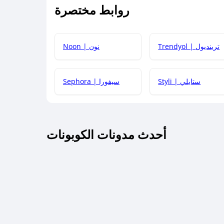
روابط مختصرة
كيف يمكنك استخدام كود الخصم؟
Trendyol | ترينديول
Noon | نون
 أحدث أكواد الخصم والعروض للمتاجر؟
Styli | ستايلي
Sephora | سيفورا
كم مدة صلاحية كود الخصم؟
أحدث مدونات الكوبونات
 توصيل مجاني أو بدون رسوم الشحن ؟
كنني معرفة إذا كان كود الخصم لا يعمل؟