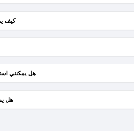
كيف يم
هل يمكنني است
هل يم