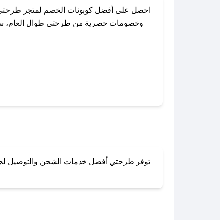
احصل على أفضل كوبونات الخصم لمتجر طرحتي م
وخصومات حصرية من طرحتي طوال العام، سواءً 
باستخدام تطبيق صحصح، يمكنك العثور ب
توفر طرحتي أفضل خدمات الشحن والتوصيل لجميع أ
لا تقلق! يمكنك التواص
في 