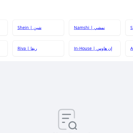
Namshi | نمشي
Shein | شين
كيف أحصل على
In-House | إن هاوس
Riva | ريفا
كيف أحصل على
كيف يم