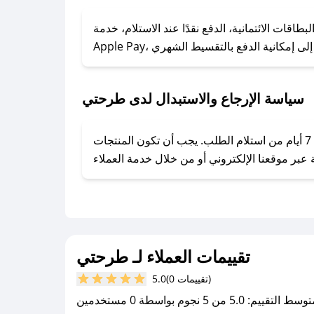
### كيف تحصل على كوبونات خصم حصرية من طرحتي؟
ول على كوبونات وخصومات حصرية، قم بما يلي:
قات الائتمانية، الدفع نقدًا عند الاستلام، خدمة
- اضغط على أيقونة متابعة لمتجر طرحتي في تطبيق صحصح.
- تابع حسابنا الرسمي على تويتر وقم بتفعيل زر التنبيهات.
- قم بتفعيل إشعارات تطبيق صحصح ليصلك كل جديد.
سياسة الإرجاع والاستبدال لدى طرحتي
يحرص طرحتي على توفير تجربة تسوق آمنة ومريحة لعملائه، حيث يمكنك استرجاع أو استبدال المنتجات مجانًا خلال 7 أيام من استلام الطلب. يجب أن تكون المنتجات
تقييمات العملاء لـ طرحتي
(0 تقييمات)
5.0
سط التقييم: 5.0 من 5 نجوم بواسطة 0 مستخدمين