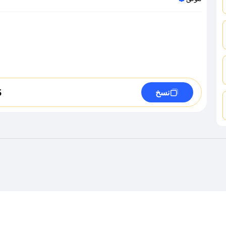
5
نسخ