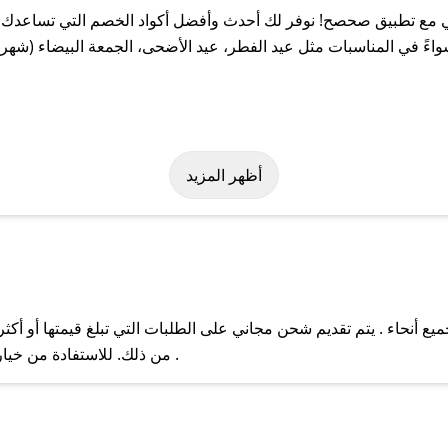
ع تطبيق صحصح! نوفر لك أحدث وأفضل أكواد الخصم التي تساعدك عل
في المناسبات مثل عيد الفطر، عيد الأضحى، الجمعة البيضاء (شهر نو
سهولة على كود خصم طرحتي. وفي حال عدم توفر الكوبون، تواصل معنا ع
أظهر المزيد
نحاء . يتم تقديم شحن مجاني على الطلبات التي تبلغ قيمتها أو أكثر
ل مع فريق دعم صحصح عبر الرسائل الخاصة على تويتر أو البريد الإلك
من ذلك. للاستفادة من خيار التوصيل السريع، يرجى تقديم طلبك قبل الساعة .
حال عدم توفر كوبونات لمتجرك المفضل، يمكنك مراسلتنا مباشرة وس