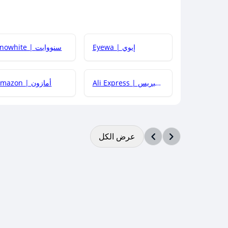
Eyewa | إيوي
Snowhite | سنووايت
Ali Express | علي إكسبريس
Amazon | أمازون
عرض الكل