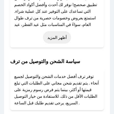
تطبيق صحصح! نوفر لك أحدث وأفضل أكواد الخصم
التي تساعدك على التوفير عند كل عملية شراء.
استمتع بعروض وخصومات حصرية من ترف طوال
العام، سواءً في المناسبات مثل عيد الفطر، عيد
الأضحى، الجمعة البيضاء (شهر نوفمبر)، رمضان،
أظهر المزيد
اليوم الوطني، يوم التأسيس، أو حتى عروض خاصة
أخرى.
### كيف تحصل على كود خصم من ترف؟
سياسة الشحن والتوصيل من ترف
باستخدام تطبيق صحصح، يمكنك العثور بسهولة على
كود خصم ترف. وفي حال عدم توفر الكوبون، تواصل
توفر ترف أفضل خدمات الشحن والتوصيل لجميع
معنا عبر تويتر أو البريد الإلكتروني لإضافته بسرعة.
أنحاء . يتم تقديم شحن مجاني على الطلبات التي تبلغ
قيمتها أو أكثر، بينما يتم فرض رسوم رمزية على
### كيفية استخدام كود خصم ترف؟
الطلبات الأقل من ذلك. للاستفادة من خيار التوصيل
1. انسخ كود الخصم من تطبيق صحصح.
السريع، يرجى تقديم طلبك قبل الساعة .
2. الصقه في خانة الدفع عند التسوق من ترف.