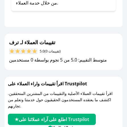
- تابع حسابنا الرسمي على تويتر وقم بتفعيل زر
من خلال خدمة العملاء.
التنبيهات.
- قم بتفعيل إشعارات تطبيق صحصح ليصلك كل
جديد.
مع صحصح، تسوق بذكاء ووفّر على كل مشترياتك مع
تقييمات العملاء لـ ترف
كوبونات خصم حصرية من ترف!
(0 تقييمات)
5.0
متوسط التقييم: 5.0 من 5 نجوم بواسطة 0 مستخدمين
اقرأ تقييمات واراء العملاء على Trustpilot
اقرأ تقييمات العملاء الأصلية والتقييمات من المشترين المتحققين.
اكتشف ما يعتقده المستخدمون الحقيقيون حول خدمتنا وتعلم من
تجاربهم.
اطلع على آراء عملائنا على Trustpilot