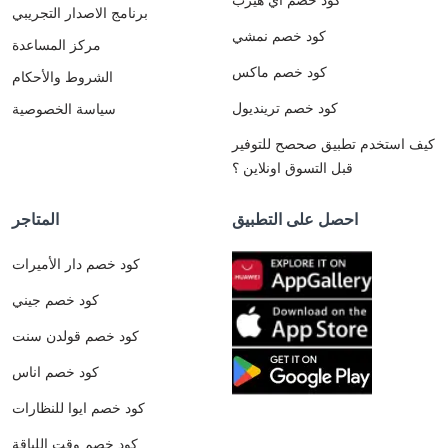
برنامج الاصدار التجريبي
كود خصم نمشي
مركز المساعدة
كود خصم ماكس
الشروط والأحكام
كود خصم ترينديول
سياسة الخصوصية
كيف استخدم تطبيق صحصح للتوفير
قبل التسوق اونلاين ؟
احصل على التطبيق
المتاجر
كود خصم دار الأميرات
كود خصم جيني
كود خصم قولدن سنت
كود خصم اناس
كود خصم ايوا للنظارات
كود خصم وقت اللياقة