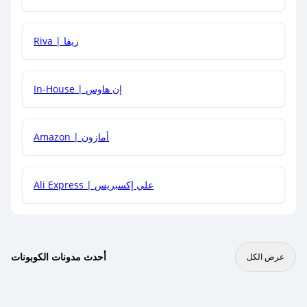
هل يمكنني جمع كود خصم مع العروض الأخرى؟
Riva | ريفا
In-House | إن هاوس
Amazon | أمازون
Ali Express | علي إكسبريس
أحدث مدونات الكوبونات
عرض الكل