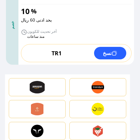
10
%
بحد ادنى 60 ريال
خصم
آخر تحديث للكوبون
منذ ساعات
TR1
نسخ