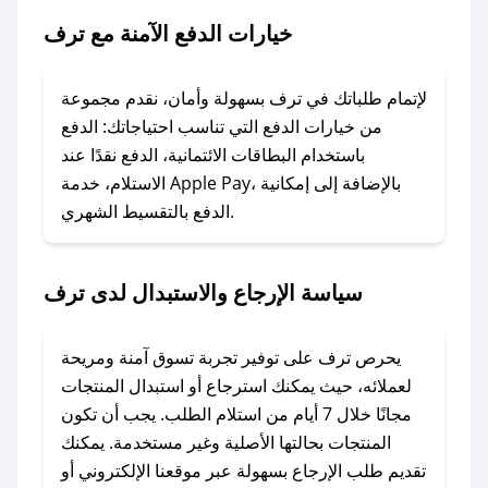
### ماذا أفعل إذا لم يعمل كود الخصم؟
خيارات الدفع الآمنة مع ترف
لا تقلق! يمكنك التواصل مع فريق دعم صحصح عبر
الرسائل الخاصة على تويتر أو البريد الإلكتروني،
وسنقوم بحل المشكلة في أسرع وقت ممكن.
لإتمام طلباتك في ترف بسهولة وأمان، نقدم مجموعة
من خيارات الدفع التي تناسب احتياجاتك: الدفع
### ماذا أفعل إذا لم أجد كود خصم لمتجري
باستخدام البطاقات الائتمانية، الدفع نقدًا عند
المفضل؟
الاستلام، خدمة Apple Pay، بالإضافة إلى إمكانية
الدفع بالتقسيط الشهري.
في حال عدم توفر كوبونات لمتجرك المفضل، يمكنك
مراسلتنا مباشرة وسنعمل على توفير الكوبونات في
أسرع وقت ممكن.
سياسة الإرجاع والاستبدال لدى ترف
### كيف تحصل على كوبونات خصم حصرية من
ترف؟
يحرص ترف على توفير تجربة تسوق آمنة ومريحة
للحصول على كوبونات وخصومات حصرية، قم بما
لعملائه، حيث يمكنك استرجاع أو استبدال المنتجات
يلي:
مجانًا خلال 7 أيام من استلام الطلب. يجب أن تكون
- اضغط على أيقونة متابعة لمتجر ترف في تطبيق
المنتجات بحالتها الأصلية وغير مستخدمة. يمكنك
صحصح.
تقديم طلب الإرجاع بسهولة عبر موقعنا الإلكتروني أو