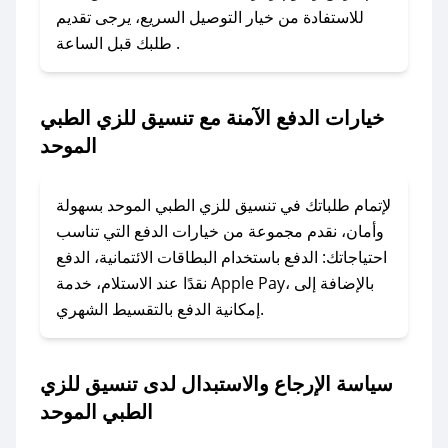
للاستفادة من خيار التوصيل السريع، يرجى تقديم
### كيفية استخدام كود خصم تنسيق للزي الطبي
طلبك قبل الساعة .
الموحد؟
1. انسخ كود الخصم من تطبيق صحصح.
2. الصقه في خانة الدفع عند التسوق من تنسيق
خيارات الدفع الآمنة مع تنسيق للزي الطبي
للزي الطبي الموحد.
الموحد
### ماذا أفعل إذا لم يعمل كود الخصم؟
لا تقلق! يمكنك التواصل مع فريق دعم صحصح عبر
لإتمام طلباتك في تنسيق للزي الطبي الموحد بسهولة
الرسائل الخاصة على تويتر أو البريد الإلكتروني،
وأمان، نقدم مجموعة من خيارات الدفع التي تناسب
وسنقوم بحل المشكلة في أسرع وقت ممكن.
احتياجاتك: الدفع باستخدام البطاقات الائتمانية، الدفع
نقدًا عند الاستلام، خدمة Apple Pay، بالإضافة إلى
### ماذا أفعل إذا لم أجد كود خصم لمتجري
إمكانية الدفع بالتقسيط الشهري.
المفضل؟
في حال عدم توفر كوبونات لمتجرك المفضل، يمكنك
سياسة الإرجاع والاستبدال لدى تنسيق للزي
مراسلتنا مباشرة وسنعمل على توفير الكوبونات في
أسرع وقت ممكن.
الطبي الموحد