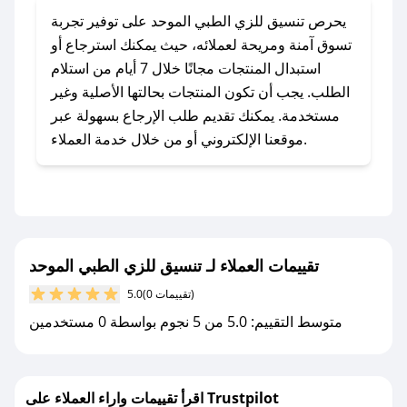
### كيف تحصل على كوبونات خصم حصرية من
يحرص تنسيق للزي الطبي الموحد على توفير تجربة
تنسيق للزي الطبي الموحد؟
تسوق آمنة ومريحة لعملائه، حيث يمكنك استرجاع أو
للحصول على كوبونات وخصومات حصرية، قم بما
استبدال المنتجات مجانًا خلال 7 أيام من استلام
يلي:
الطلب. يجب أن تكون المنتجات بحالتها الأصلية وغير
- اضغط على أيقونة متابعة لمتجر تنسيق للزي الطبي
مستخدمة. يمكنك تقديم طلب الإرجاع بسهولة عبر
الموحد في تطبيق صحصح.
موقعنا الإلكتروني أو من خلال خدمة العملاء.
- تابع حسابنا الرسمي على تويتر وقم بتفعيل زر
التنبيهات.
- قم بتفعيل إشعارات تطبيق صحصح ليصلك كل
جديد.
تقييمات العملاء لـ تنسيق للزي الطبي الموحد
مع صحصح، تسوق بذكاء ووفّر على كل مشترياتك مع
كوبونات خصم حصرية من تنسيق للزي الطبي
(0 تقييمات)
5.0
الموحد!
متوسط التقييم: 5.0 من 5 نجوم بواسطة 0 مستخدمين
اقرأ تقييمات واراء العملاء على Trustpilot