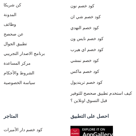
كن شريكا
كود خصم نون
المدونة
كود خصم شي ان
وظائف
كود خصم النهدي
عن صحصح
كود خصم نايس ون
تطبيق الجوال
كود خصم اي هيرب
برنامج الاصدار التجريبي
كود خصم نمشي
مركز المساعدة
كود خصم ماكس
الشروط والأحكام
كود خصم ترينديول
سياسة الخصوصية
كيف استخدم تطبيق صحصح للتوفير
قبل التسوق اونلاين ؟
احصل على التطبيق
المتاجر
كود خصم دار الأميرات