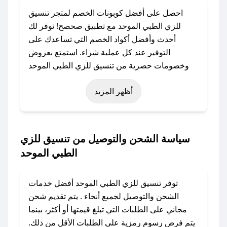
احصل على أفضل كوبونات الخصم لمتجر تنسيق
للزي الطبي الموحد مع تطبيق صحصح! نوفر لك
أحدث وأفضل أكواد الخصم التي تساعدك على
التوفير عند كل عملية شراء. استمتع بعروض
وخصومات حصرية من تنسيق للزي الطبي الموحد
طوال العام، سواءً في المناسبات مثل عيد الفطر،
أظهر المزيد
عيد الأضحى، الجمعة البيضاء (شهر نوفمبر)، رمضان،
اليوم الوطني، يوم التأسيس، أو حتى عروض خاصة
أخرى.
سياسة الشحن والتوصيل من تنسيق للزي
### كيف تحصل على كود خصم من تنسيق للزي
الطبي الموحد
الطبي الموحد؟
باستخدام تطبيق صحصح، يمكنك العثور بسهولة على
توفر تنسيق للزي الطبي الموحد أفضل خدمات
كود خصم تنسيق للزي الطبي الموحد. وفي حال عدم
الشحن والتوصيل لجميع أنحاء . يتم تقديم شحن
توفر الكوبون، تواصل معنا عبر تويتر أو البريد
مجاني على الطلبات التي تبلغ قيمتها أو أكثر، بينما
الإلكتروني لإضافته بسرعة.
يتم فرض رسوم رمزية على الطلبات الأقل من ذلك.