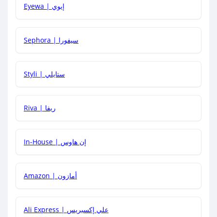
Eyewa | إيوي
كيف أحصل على أقوى كود خصم؟
Sephora | سيفورا
هل يمكنني استخدام كود خصم على منتجات معينة فقط؟
Styli | ستايلي
هل يمكنني جمع كود خصم مع العروض الأخرى؟
Riva | ريفا
In-House | إن هاوس
Amazon | أمازون
Ali Express | علي إكسبريس