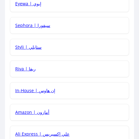
Eyewa | إيوي
كيف أحصل على أقوى كود خصم؟
Sephora | سيفورا
هل يمكنني استخدام كود خصم على منتجات معينة فقط؟
Styli | ستايلي
هل يمكنني جمع كود خصم مع العروض الأخرى؟
Riva | ريفا
In-House | إن هاوس
Amazon | أمازون
Ali Express | علي إكسبريس