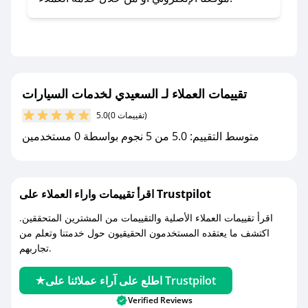
التنبيهات.
- قم بتفعيل إشعارات تطبيق صحصح ليصلك كل
جديد.
مع صحصح، تسوق بذكاء ووفّر على كل مشترياتك مع
تقييمات العملاء لـ السعيدي لخدمات السيارات
كوبونات خصم حصرية من السعيدي لخدمات
السيارات!
(0 تقييمات)
5.0
متوسط التقييم: 5.0 من 5 نجوم بواسطة 0 مستخدمين
اقرأ تقييمات واراء العملاء على Trustpilot
اقرأ تقييمات العملاء الأصلية والتقييمات من المشترين المتحققين.
اكتشف ما يعتقده المستخدمون الحقيقيون حول خدمتنا وتعلم من
تجاربهم.
اطلع على آراء عملائنا على Trustpilot
Verified Reviews