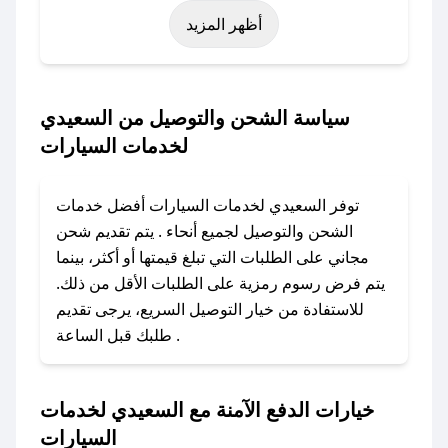
أظهر المزيد
البيضاء (شهر نوفمبر)، رمضان، اليوم الوطني، يوم
التأسيس، أو حتى عروض خاصة أخرى.
### كيف تحصل على كود خصم من السعيدي
سياسة الشحن والتوصيل من السعيدي
لخدمات السيارات؟
لخدمات السيارات
باستخدام تطبيق صحصح، يمكنك العثور بسهولة على
كود خصم السعيدي لخدمات السيارات. وفي حال
توفر السعيدي لخدمات السيارات أفضل خدمات
عدم توفر الكوبون، تواصل معنا عبر تويتر أو البريد
الشحن والتوصيل لجميع أنحاء . يتم تقديم شحن
الإلكتروني لإضافته بسرعة.
مجاني على الطلبات التي تبلغ قيمتها أو أكثر، بينما
يتم فرض رسوم رمزية على الطلبات الأقل من ذلك.
### كيفية استخدام كود خصم السعيدي لخدمات
للاستفادة من خيار التوصيل السريع، يرجى تقديم
السيارات؟
طلبك قبل الساعة .
1. انسخ كود الخصم من تطبيق صحصح.
2. الصقه في خانة الدفع عند التسوق من السعيدي
لخدمات السيارات.
خيارات الدفع الآمنة مع السعيدي لخدمات
السيارات
### ماذا أفعل إذا لم يعمل كود الخصم؟