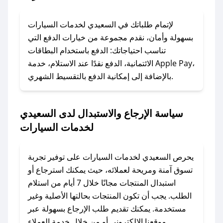
لا تقلق! يمكنك التواصل مع فريق دعم صحصح عبر
الرسائل الخاصة على تويتر أو البريد الإلكتروني،
لإتمام طلباتك في السعيدي لخدمات السيارات
وسنقوم بحل المشكلة في أسرع وقت ممكن.
بسهولة وأمان، نقدم مجموعة من خيارات الدفع التي
تناسب احتياجاتك: الدفع باستخدام البطاقات
### ماذا أفعل إذا لم أجد كود خصم لمتجري
الائتمانية، الدفع نقدًا عند الاستلام، خدمة Apple Pay،
المفضل؟
بالإضافة إلى إمكانية الدفع بالتقسيط الشهري.
في حال عدم توفر كوبونات لمتجرك المفضل، يمكنك
مراسلتنا مباشرة وسنعمل على توفير الكوبونات في
سياسة الإرجاع والاستبدال لدى السعيدي
أسرع وقت ممكن.
لخدمات السيارات
### كيف تحصل على كوبونات خصم حصرية من
السعيدي لخدمات السيارات؟
يحرص السعيدي لخدمات السيارات على توفير تجربة
للحصول على كوبونات وخصومات حصرية، قم بما
تسوق آمنة ومريحة لعملائه، حيث يمكنك استرجاع أو
يلي:
استبدال المنتجات مجانًا خلال 7 أيام من استلام
- اضغط على أيقونة متابعة لمتجر السعيدي لخدمات
الطلب. يجب أن تكون المنتجات بحالتها الأصلية وغير
السيارات في تطبيق صحصح.
مستخدمة. يمكنك تقديم طلب الإرجاع بسهولة عبر
- تابع حسابنا الرسمي على تويتر وقم بتفعيل زر
موقعنا الإلكتروني أو من خلال خدمة العملاء.