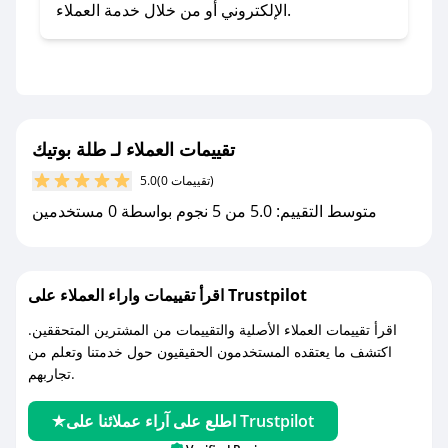
تطبيق صحصح.
الإلكتروني أو من خلال خدمة العملاء.
- تابع حسابنا الرسمي على تويتر وقم بتفعيل زر
التنبيهات.
- قم بتفعيل إشعارات تطبيق صحصح ليصلك كل
جديد.
تقييمات العملاء لـ طلة بوتيك
مع صحصح، تسوق بذكاء ووفّر على كل مشترياتك مع
(0 تقييمات)
5.0
كوبونات خصم حصرية من طلة بوتيك!
متوسط التقييم: 5.0 من 5 نجوم بواسطة 0 مستخدمين
اقرأ تقييمات واراء العملاء على Trustpilot
اقرأ تقييمات العملاء الأصلية والتقييمات من المشترين المتحققين.
اكتشف ما يعتقده المستخدمون الحقيقيون حول خدمتنا وتعلم من
تجاربهم.
اطلع على آراء عملائنا على Trustpilot