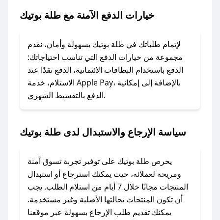
خيارات الدفع الآمنة مع طلة بوتيك
### ماذا أفعل إذا لم يعمل كود الخصم؟
لا تقلق! يمكنك التواصل مع فريق دعم صحصح عبر
الرسائل الخاصة على تويتر أو البريد الإلكتروني،
لإتمام طلباتك في طلة بوتيك بسهولة وأمان، نقدم
وسنقوم بحل المشكلة في أسرع وقت ممكن.
مجموعة من خيارات الدفع التي تناسب احتياجاتك:
الدفع باستخدام البطاقات الائتمانية، الدفع نقدًا عند
### ماذا أفعل إذا لم أجد كود خصم لمتجري
الاستلام، خدمة Apple Pay، بالإضافة إلى إمكانية
الدفع بالتقسيط الشهري.
المفضل؟
في حال عدم توفر كوبونات لمتجرك المفضل، يمكنك
مراسلتنا مباشرة وسنعمل على توفير الكوبونات في
سياسة الإرجاع والاستبدال لدى طلة بوتيك
أسرع وقت ممكن.
### كيف تحصل على كوبونات خصم حصرية من
يحرص طلة بوتيك على توفير تجربة تسوق آمنة
طلة بوتيك؟
ومريحة لعملائه، حيث يمكنك استرجاع أو استبدال
للحصول على كوبونات وخصومات حصرية، قم بما
المنتجات مجانًا خلال 7 أيام من استلام الطلب. يجب
يلي:
أن تكون المنتجات بحالتها الأصلية وغير مستخدمة.
- اضغط على أيقونة متابعة لمتجر طلة بوتيك في
يمكنك تقديم طلب الإرجاع بسهولة عبر موقعنا