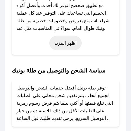
مع تطبيق صحصح! نوفر لك أحدث وأفضل أكواد
الخصم التي تساعدك على التوفير عند كل عملية
شراء. استمتع بعروض وخصومات حصرية من طلة
بوتيك طوال العام، سواءً في المناسبات مثل عيد
الفطر، عيد الأضحى، الجمعة البيضاء (شهر نوفمبر)،
أظهر المزيد
رمضان، اليوم الوطني، يوم التأسيس، أو حتى عروض
خاصة أخرى.
### كيف تحصل على كود خصم من طلة بوتيك؟
سياسة الشحن والتوصيل من طلة بوتيك
باستخدام تطبيق صحصح، يمكنك العثور بسهولة على
كود خصم طلة بوتيك. وفي حال عدم توفر الكوبون،
توفر طلة بوتيك أفضل خدمات الشحن والتوصيل
تواصل معنا عبر تويتر أو البريد الإلكتروني لإضافته
لجميع أنحاء . يتم تقديم شحن مجاني على الطلبات
بسرعة.
التي تبلغ قيمتها أو أكثر، بينما يتم فرض رسوم رمزية
على الطلبات الأقل من ذلك. للاستفادة من خيار
### كيفية استخدام كود خصم طلة بوتيك؟
التوصيل السريع، يرجى تقديم طلبك قبل الساعة .
1. انسخ كود الخصم من تطبيق صحصح.
2. الصقه في خانة الدفع عند التسوق من طلة بوتيك.