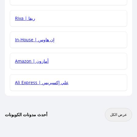
هل يمكنني جمع كود خصم مع العروض الأخرى؟
Riva | ريفا
In-House | إن هاوس
Amazon | أمازون
Ali Express | علي إكسبريس
أحدث مدونات الكوبونات
عرض الكل