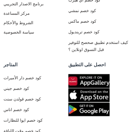
برنامج الاصدار التجريبي
كود خصم نمشي
مركز المساعدة
كود خصم ماكس
الشروط والأحكام
كود خصم ترينديول
سياسة الخصوصية
كيف استخدم تطبيق صحصح للتوفير
قبل التسوق اونلاين ؟
احصل على التطبيق
المتاجر
كود خصم دار الأميرات
كود خصم جيني
كود خصم قولدن سنت
كود خصم اناس
كود خصم ايوا للنظارات
كود خصم وقت اللياقة