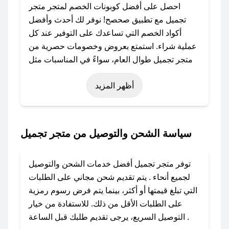
احصل على أفضل كوبونات الخصم لمتجر متجر
تجميل مع تطبيق صحصح! نوفر لك أحدث وأفضل
أكواد الخصم التي تساعدك على التوفير عند كل
عملية شراء. استمتع بعروض وخصومات حصرية من
متجر تجميل طوال العام، سواءً في المناسبات مثل
عيد الفطر، عيد الأضحى، الجمعة البيضاء (شهر
أظهر المزيد
نوفمبر)، رمضان، اليوم الوطني، يوم التأسيس، أو
حتى عروض خاصة أخرى.
### كيف تحصل على كود خصم من متجر تجميل؟
سياسة الشحن والتوصيل من متجر تجميل
باستخدام تطبيق صحصح، يمكنك العثور بسهولة على
كود خصم متجر تجميل. وفي حال عدم توفر الكوبون،
توفر متجر تجميل أفضل خدمات الشحن والتوصيل
تواصل معنا عبر تويتر أو البريد الإلكتروني لإضافته
لجميع أنحاء . يتم تقديم شحن مجاني على الطلبات
بسرعة.
التي تبلغ قيمتها أو أكثر، بينما يتم فرض رسوم رمزية
على الطلبات الأقل من ذلك. للاستفادة من خيار
### كيفية استخدام كود خصم متجر تجميل؟
التوصيل السريع، يرجى تقديم طلبك قبل الساعة .
1. انسخ كود الخصم من تطبيق صحصح.