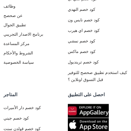
وظائف
كود خصم النهدي
عن صحصح
كود خصم نايس ون
تطبيق الجوال
كود خصم اي هيرب
برنامج الاصدار التجريبي
كود خصم نمشي
مركز المساعدة
كود خصم ماكس
الشروط والأحكام
كود خصم ترينديول
سياسة الخصوصية
كيف استخدم تطبيق صحصح للتوفير
قبل التسوق اونلاين ؟
احصل على التطبيق
المتاجر
كود خصم دار الأميرات
كود خصم جيني
كود خصم قولدن سنت