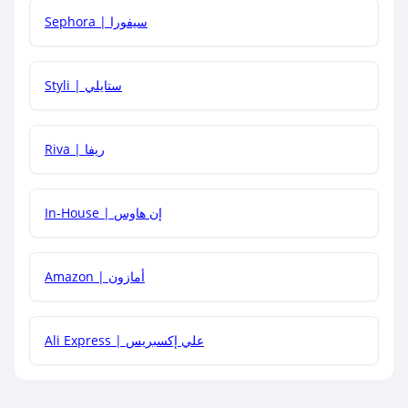
Sephora | سيفورا
هل يمكنني استخدام كود خصم على منتجات معينة فقط؟
Styli | ستايلي
هل يمكنني جمع كود خصم مع العروض الأخرى؟
Riva | ريفا
In-House | إن هاوس
Amazon | أمازون
Ali Express | علي إكسبريس