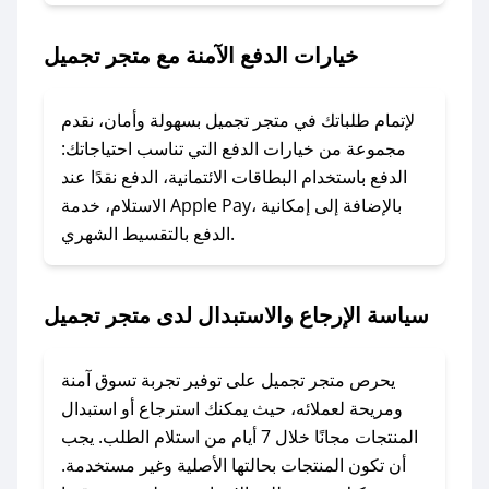
2. الصقه في خانة الدفع عند التسوق من متجر
تجميل.
خيارات الدفع الآمنة مع متجر تجميل
### ماذا أفعل إذا لم يعمل كود الخصم؟
لا تقلق! يمكنك التواصل مع فريق دعم صحصح عبر
لإتمام طلباتك في متجر تجميل بسهولة وأمان، نقدم
الرسائل الخاصة على تويتر أو البريد الإلكتروني،
مجموعة من خيارات الدفع التي تناسب احتياجاتك:
وسنقوم بحل المشكلة في أسرع وقت ممكن.
الدفع باستخدام البطاقات الائتمانية، الدفع نقدًا عند
الاستلام، خدمة Apple Pay، بالإضافة إلى إمكانية
الدفع بالتقسيط الشهري.
### ماذا أفعل إذا لم أجد كود خصم لمتجري
المفضل؟
في حال عدم توفر كوبونات لمتجرك المفضل، يمكنك
سياسة الإرجاع والاستبدال لدى متجر تجميل
مراسلتنا مباشرة وسنعمل على توفير الكوبونات في
أسرع وقت ممكن.
يحرص متجر تجميل على توفير تجربة تسوق آمنة
### كيف تحصل على كوبونات خصم حصرية من
ومريحة لعملائه، حيث يمكنك استرجاع أو استبدال
متجر تجميل؟
المنتجات مجانًا خلال 7 أيام من استلام الطلب. يجب
للحصول على كوبونات وخصومات حصرية، قم بما
أن تكون المنتجات بحالتها الأصلية وغير مستخدمة.