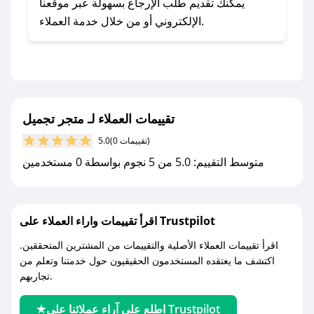
يلي:
يمكنك تقديم طلب الإرجاع بسهولة عبر موقعنا
- اضغط على أيقونة متابعة لمتجر متجر تجميل في
الإلكتروني أو من خلال خدمة العملاء.
تطبيق صحصح.
- تابع حسابنا الرسمي على تويتر وقم بتفعيل زر
التنبيهات.
- قم بتفعيل إشعارات تطبيق صحصح ليصلك كل
جديد.
تقييمات العملاء لـ متجر تجميل
(0 تقييمات)
5.0
مع صحصح، تسوق بذكاء ووفّر على كل مشترياتك مع
متوسط التقييم: 5.0 من 5 نجوم بواسطة 0 مستخدمين
كوبونات خصم حصرية من متجر تجميل!
اقرأ تقييمات واراء العملاء على Trustpilot
اقرأ تقييمات العملاء الأصلية والتقييمات من المشترين المتحققين.
اكتشف ما يعتقده المستخدمون الحقيقيون حول خدمتنا وتعلم من
تجاربهم.
اطلع على آراء عملائنا على Trustpilot