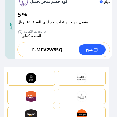
كود خصم متجر تجميل
مُوثَّق
5
%
يشمل جميع المنتجات بحد أدنى للسلة 100 ريال
خصم
آخر تحديث للكوبون
السبت، 9 مايو
F-MFV2W8SQ
نسخ