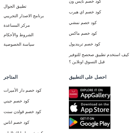
كود خصم نايس ون
تطبيق الجوال
كود خصم اي هيرب
برنامج الاصدار التجريبي
كود خصم نمشي
مركز المساعدة
كود خصم ماكس
الشروط والأحكام
كود خصم ترينديول
سياسة الخصوصية
كيف استخدم تطبيق صحصح للتوفير
قبل التسوق اونلاين ؟
احصل على التطبيق
المتاجر
كود خصم دار الأميرات
كود خصم جيني
كود خصم قولدن سنت
كود خصم اناس
كود خصم ايوا للنظارات