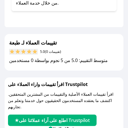
صحصح.
من خلال خدمة العملاء.
- تابع حسابنا الرسمي على تويتر وقم بتفعيل زر
التنبيهات.
- قم بتفعيل إشعارات تطبيق صحصح ليصلك كل
جديد.
تقييمات العملاء لـ طبعة
مع صحصح، تسوق بذكاء ووفّر على كل مشترياتك مع
(0 تقييمات)
5.0
كوبونات خصم حصرية من طبعة!
متوسط التقييم: 5.0 من 5 نجوم بواسطة 0 مستخدمين
اقرأ تقييمات واراء العملاء على Trustpilot
اقرأ تقييمات العملاء الأصلية والتقييمات من المشترين المتحققين.
اكتشف ما يعتقده المستخدمون الحقيقيون حول خدمتنا وتعلم من
تجاربهم.
اطلع على آراء عملائنا على Trustpilot