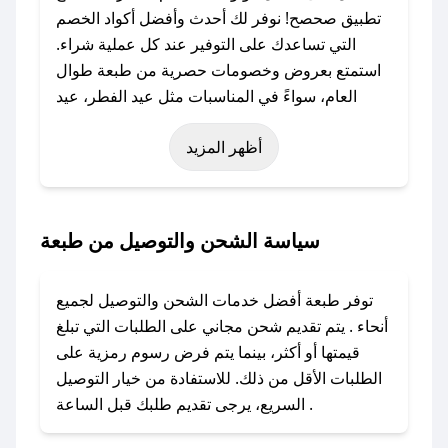
تطبيق صحصح! نوفر لك أحدث وأفضل أكواد الخصم
التي تساعدك على التوفير عند كل عملية شراء.
استمتع بعروض وخصومات حصرية من طبعة طوال
العام، سواءً في المناسبات مثل عيد الفطر، عيد
الأضحى، الجمعة البيضاء (شهر نوفمبر)، رمضان،
أظهر المزيد
اليوم الوطني، يوم التأسيس، أو حتى عروض خاصة
أخرى.
### كيف تحصل على كود خصم من طبعة؟
سياسة الشحن والتوصيل من طبعة
باستخدام تطبيق صحصح، يمكنك العثور بسهولة على
كود خصم طبعة. وفي حال عدم توفر الكوبون،
توفر طبعة أفضل خدمات الشحن والتوصيل لجميع
تواصل معنا عبر تويتر أو البريد الإلكتروني لإضافته
أنحاء . يتم تقديم شحن مجاني على الطلبات التي تبلغ
بسرعة.
قيمتها أو أكثر، بينما يتم فرض رسوم رمزية على
الطلبات الأقل من ذلك. للاستفادة من خيار التوصيل
### كيفية استخدام كود خصم طبعة؟
السريع، يرجى تقديم طلبك قبل الساعة .
1. انسخ كود الخصم من تطبيق صحصح.
2. الصقه في خانة الدفع عند التسوق من طبعة.