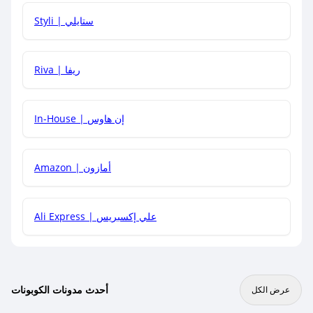
هل يمكنني استخدام كود خصم على منتجات معينة فقط؟
Styli | ستايلي
هل يمكنني جمع كود خصم مع العروض الأخرى؟
Riva | ريفا
In-House | إن هاوس
Amazon | أمازون
Ali Express | علي إكسبريس
أحدث مدونات الكوبونات
عرض الكل