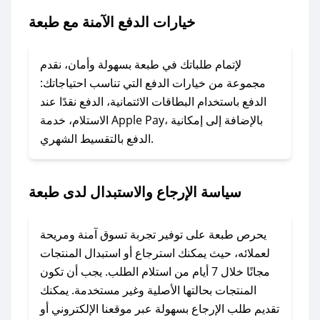
خيارات الدفع الآمنة مع طبعة
### ماذا أفعل إذا لم يعمل كود الخصم؟
لا تقلق! يمكنك التواصل مع فريق دعم صحصح عبر
الرسائل الخاصة على تويتر أو البريد الإلكتروني،
لإتمام طلباتك في طبعة بسهولة وأمان، نقدم
وسنقوم بحل المشكلة في أسرع وقت ممكن.
مجموعة من خيارات الدفع التي تناسب احتياجاتك:
الدفع باستخدام البطاقات الائتمانية، الدفع نقدًا عند
### ماذا أفعل إذا لم أجد كود خصم لمتجري
الاستلام، خدمة Apple Pay، بالإضافة إلى إمكانية
الدفع بالتقسيط الشهري.
المفضل؟
في حال عدم توفر كوبونات لمتجرك المفضل، يمكنك
مراسلتنا مباشرة وسنعمل على توفير الكوبونات في
سياسة الإرجاع والاستبدال لدى طبعة
أسرع وقت ممكن.
### كيف تحصل على كوبونات خصم حصرية من
يحرص طبعة على توفير تجربة تسوق آمنة ومريحة
طبعة؟
لعملائه، حيث يمكنك استرجاع أو استبدال المنتجات
للحصول على كوبونات وخصومات حصرية، قم بما
مجانًا خلال 7 أيام من استلام الطلب. يجب أن تكون
يلي:
المنتجات بحالتها الأصلية وغير مستخدمة. يمكنك
- اضغط على أيقونة متابعة لمتجر طبعة في تطبيق
تقديم طلب الإرجاع بسهولة عبر موقعنا الإلكتروني أو