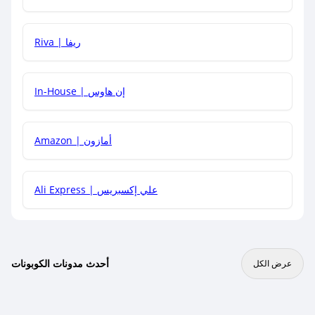
هل يمكنني جمع كود خصم مع العروض الأخرى؟
Riva | ريفا
In-House | إن هاوس
Amazon | أمازون
Ali Express | علي إكسبريس
أحدث مدونات الكوبونات
عرض الكل