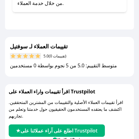
صحصح.
من خلال خدمة العملاء.
- تابع حسابنا الرسمي على تويتر وقم بتفعيل زر
التنبيهات.
- قم بتفعيل إشعارات تطبيق صحصح ليصلك كل
جديد.
تقييمات العملاء لـ سوفتيل
مع صحصح، تسوق بذكاء ووفّر على كل مشترياتك مع
(0 تقييمات)
5.0
كوبونات خصم حصرية من سوفتيل!
متوسط التقييم: 5.0 من 5 نجوم بواسطة 0 مستخدمين
اقرأ تقييمات واراء العملاء على Trustpilot
اقرأ تقييمات العملاء الأصلية والتقييمات من المشترين المتحققين.
اكتشف ما يعتقده المستخدمون الحقيقيون حول خدمتنا وتعلم من
تجاربهم.
اطلع على آراء عملائنا على Trustpilot