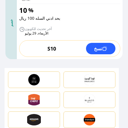
10
%
بحد ادني السله 100 ريال
خصم
آخر تحديث للكوبون
الأربعاء، 29 يوليو
S10
نسخ