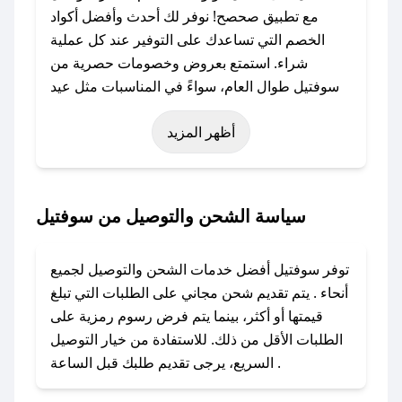
مع تطبيق صحصح! نوفر لك أحدث وأفضل أكواد
الخصم التي تساعدك على التوفير عند كل عملية
شراء. استمتع بعروض وخصومات حصرية من
سوفتيل طوال العام، سواءً في المناسبات مثل عيد
الفطر، عيد الأضحى، الجمعة البيضاء (شهر نوفمبر)،
أظهر المزيد
رمضان، اليوم الوطني، يوم التأسيس، أو حتى عروض
خاصة أخرى.
### كيف تحصل على كود خصم من سوفتيل؟
سياسة الشحن والتوصيل من سوفتيل
باستخدام تطبيق صحصح، يمكنك العثور بسهولة على
كود خصم سوفتيل. وفي حال عدم توفر الكوبون،
توفر سوفتيل أفضل خدمات الشحن والتوصيل لجميع
تواصل معنا عبر تويتر أو البريد الإلكتروني لإضافته
أنحاء . يتم تقديم شحن مجاني على الطلبات التي تبلغ
بسرعة.
قيمتها أو أكثر، بينما يتم فرض رسوم رمزية على
الطلبات الأقل من ذلك. للاستفادة من خيار التوصيل
### كيفية استخدام كود خصم سوفتيل؟
السريع، يرجى تقديم طلبك قبل الساعة .
1. انسخ كود الخصم من تطبيق صحصح.
2. الصقه في خانة الدفع عند التسوق من سوفتيل.