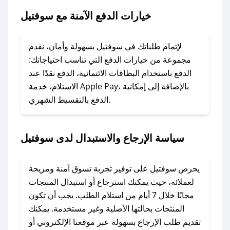
خيارات الدفع الآمنة مع سوفتيل
### ماذا أفعل إذا لم يعمل كود الخصم؟
لا تقلق! يمكنك التواصل مع فريق دعم صحصح عبر
الرسائل الخاصة على تويتر أو البريد الإلكتروني،
لإتمام طلباتك في سوفتيل بسهولة وأمان، نقدم
وسنقوم بحل المشكلة في أسرع وقت ممكن.
مجموعة من خيارات الدفع التي تناسب احتياجاتك:
الدفع باستخدام البطاقات الائتمانية، الدفع نقدًا عند
### ماذا أفعل إذا لم أجد كود خصم لمتجري
الاستلام، خدمة Apple Pay، بالإضافة إلى إمكانية
الدفع بالتقسيط الشهري.
المفضل؟
في حال عدم توفر كوبونات لمتجرك المفضل، يمكنك
مراسلتنا مباشرة وسنعمل على توفير الكوبونات في
سياسة الإرجاع والاستبدال لدى سوفتيل
أسرع وقت ممكن.
### كيف تحصل على كوبونات خصم حصرية من
يحرص سوفتيل على توفير تجربة تسوق آمنة ومريحة
سوفتيل؟
لعملائه، حيث يمكنك استرجاع أو استبدال المنتجات
للحصول على كوبونات وخصومات حصرية، قم بما
مجانًا خلال 7 أيام من استلام الطلب. يجب أن تكون
يلي:
المنتجات بحالتها الأصلية وغير مستخدمة. يمكنك
- اضغط على أيقونة متابعة لمتجر سوفتيل في تطبيق
تقديم طلب الإرجاع بسهولة عبر موقعنا الإلكتروني أو