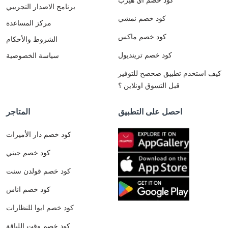
برنامج الاصدار التجريبي
كود خصم نمشي
مركز المساعدة
كود خصم ماكس
الشروط والأحكام
كود خصم ترينديول
سياسة الخصوصية
كيف استخدم تطبيق صحصح للتوفير
قبل التسوق اونلاين ؟
احصل على التطبيق
المتاجر
كود خصم دار الأميرات
كود خصم جيني
كود خصم قولدن سنت
كود خصم اناس
كود خصم ايوا للنظارات
كود خصم وقت اللياقة