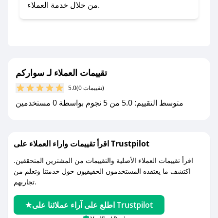
صحصح.
من خلال خدمة العملاء.
- تابع حسابنا الرسمي على تويتر وقم بتفعيل زر
التنبيهات.
- قم بتفعيل إشعارات تطبيق صحصح ليصلك كل
جديد.
تقييمات العملاء لـ سواركم
مع صحصح، تسوق بذكاء ووفّر على كل مشترياتك مع
(0 تقييمات)
5.0
كوبونات خصم حصرية من سواركم!
متوسط التقييم: 5.0 من 5 نجوم بواسطة 0 مستخدمين
اقرأ تقييمات واراء العملاء على Trustpilot
اقرأ تقييمات العملاء الأصلية والتقييمات من المشترين المتحققين.
اكتشف ما يعتقده المستخدمون الحقيقيون حول خدمتنا وتعلم من
تجاربهم.
اطلع على آراء عملائنا على Trustpilot