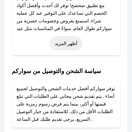
مع تطبيق صحصح! نوفر لك أحدث وأفضل أكواد
الخصم التي تساعدك على التوفير عند كل عملية
شراء. استمتع بعروض وخصومات حصرية من
سواركم طوال العام، سواءً في المناسبات مثل عيد
الفطر، عيد الأضحى، الجمعة البيضاء (شهر نوفمبر)،
أظهر المزيد
رمضان، اليوم الوطني، يوم التأسيس، أو حتى عروض
خاصة أخرى.
### كيف تحصل على كود خصم من سواركم؟
سياسة الشحن والتوصيل من سواركم
باستخدام تطبيق صحصح، يمكنك العثور بسهولة على
كود خصم سواركم. وفي حال عدم توفر الكوبون،
توفر سواركم أفضل خدمات الشحن والتوصيل لجميع
تواصل معنا عبر تويتر أو البريد الإلكتروني لإضافته
أنحاء . يتم تقديم شحن مجاني على الطلبات التي تبلغ
بسرعة.
قيمتها أو أكثر، بينما يتم فرض رسوم رمزية على
الطلبات الأقل من ذلك. للاستفادة من خيار التوصيل
### كيفية استخدام كود خصم سواركم؟
السريع، يرجى تقديم طلبك قبل الساعة .
1. انسخ كود الخصم من تطبيق صحصح.
2. الصقه في خانة الدفع عند التسوق من سواركم.