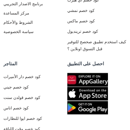
برنامج الاصدار التجريبي
كود خصم نمشي
مركز المساعدة
كود خصم ماكس
الشروط والأحكام
كود خصم ترينديول
سياسة الخصوصية
كيف استخدم تطبيق صحصح للتوفير
قبل التسوق اونلاين ؟
احصل على التطبيق
المتاجر
كود خصم دار الأميرات
كود خصم جيني
كود خصم قولدن سنت
كود خصم اناس
كود خصم ايوا للنظارات
كود خصم وقت اللياقة