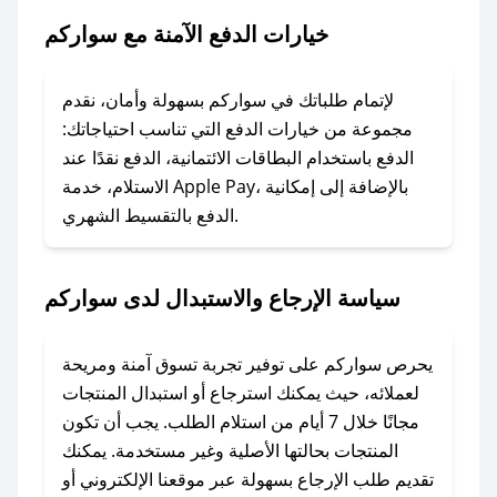
خيارات الدفع الآمنة مع سواركم
### ماذا أفعل إذا لم يعمل كود الخصم؟
لا تقلق! يمكنك التواصل مع فريق دعم صحصح عبر
الرسائل الخاصة على تويتر أو البريد الإلكتروني،
لإتمام طلباتك في سواركم بسهولة وأمان، نقدم
وسنقوم بحل المشكلة في أسرع وقت ممكن.
مجموعة من خيارات الدفع التي تناسب احتياجاتك:
الدفع باستخدام البطاقات الائتمانية، الدفع نقدًا عند
### ماذا أفعل إذا لم أجد كود خصم لمتجري
الاستلام، خدمة Apple Pay، بالإضافة إلى إمكانية
الدفع بالتقسيط الشهري.
المفضل؟
في حال عدم توفر كوبونات لمتجرك المفضل، يمكنك
مراسلتنا مباشرة وسنعمل على توفير الكوبونات في
سياسة الإرجاع والاستبدال لدى سواركم
أسرع وقت ممكن.
### كيف تحصل على كوبونات خصم حصرية من
يحرص سواركم على توفير تجربة تسوق آمنة ومريحة
سواركم؟
لعملائه، حيث يمكنك استرجاع أو استبدال المنتجات
للحصول على كوبونات وخصومات حصرية، قم بما
مجانًا خلال 7 أيام من استلام الطلب. يجب أن تكون
يلي:
المنتجات بحالتها الأصلية وغير مستخدمة. يمكنك
- اضغط على أيقونة متابعة لمتجر سواركم في تطبيق
تقديم طلب الإرجاع بسهولة عبر موقعنا الإلكتروني أو