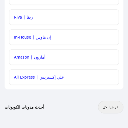
هل يمكنني جمع كود خصم مع العروض الأخرى؟
Riva | ريفا
In-House | إن هاوس
Amazon | أمازون
Ali Express | علي إكسبريس
أحدث مدونات الكوبونات
عرض الكل