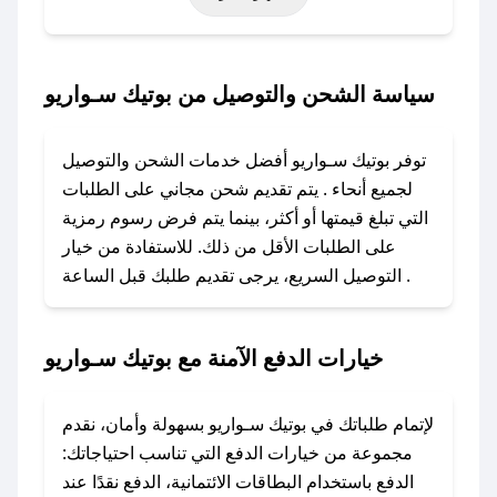
حتى عروض خاصة أخرى.
### كيف تحصل على كود خصم من بوتيك سـواريو؟
سياسة الشحن والتوصيل من بوتيك سـواريو
باستخدام تطبيق صحصح، يمكنك العثور بسهولة على
كود خصم بوتيك سـواريو. وفي حال عدم توفر
توفر بوتيك سـواريو أفضل خدمات الشحن والتوصيل
الكوبون، تواصل معنا عبر تويتر أو البريد الإلكتروني
لجميع أنحاء . يتم تقديم شحن مجاني على الطلبات
لإضافته بسرعة.
التي تبلغ قيمتها أو أكثر، بينما يتم فرض رسوم رمزية
على الطلبات الأقل من ذلك. للاستفادة من خيار
### كيفية استخدام كود خصم بوتيك سـواريو؟
التوصيل السريع، يرجى تقديم طلبك قبل الساعة .
1. انسخ كود الخصم من تطبيق صحصح.
2. الصقه في خانة الدفع عند التسوق من بوتيك
سـواريو.
خيارات الدفع الآمنة مع بوتيك سـواريو
### ماذا أفعل إذا لم يعمل كود الخصم؟
لا تقلق! يمكنك التواصل مع فريق دعم صحصح عبر
لإتمام طلباتك في بوتيك سـواريو بسهولة وأمان، نقدم
الرسائل الخاصة على تويتر أو البريد الإلكتروني،
مجموعة من خيارات الدفع التي تناسب احتياجاتك:
وسنقوم بحل المشكلة في أسرع وقت ممكن.
الدفع باستخدام البطاقات الائتمانية، الدفع نقدًا عند