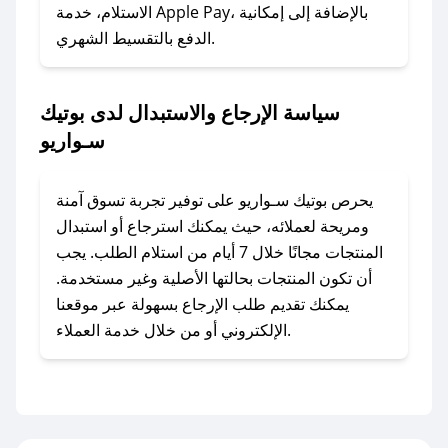
الاستلام، خدمة Apple Pay، بالإضافة إلى إمكانية
الدفع بالتقسيط الشهري.
### ماذا أفعل إذا لم أجد كود خصم لمتجري
المفضل؟
في حال عدم توفر كوبونات لمتجرك المفضل، يمكنك
سياسة الإرجاع والاستبدال لدى بوتيك
مراسلتنا مباشرة وسنعمل على توفير الكوبونات في
سـواريو
أسرع وقت ممكن.
### كيف تحصل على كوبونات خصم حصرية من
يحرص بوتيك سـواريو على توفير تجربة تسوق آمنة
بوتيك سـواريو؟
ومريحة لعملائه، حيث يمكنك استرجاع أو استبدال
للحصول على كوبونات وخصومات حصرية، قم بما
المنتجات مجانًا خلال 7 أيام من استلام الطلب. يجب
يلي:
أن تكون المنتجات بحالتها الأصلية وغير مستخدمة.
- اضغط على أيقونة متابعة لمتجر بوتيك سـواريو في
يمكنك تقديم طلب الإرجاع بسهولة عبر موقعنا
تطبيق صحصح.
الإلكتروني أو من خلال خدمة العملاء.
- تابع حسابنا الرسمي على تويتر وقم بتفعيل زر
التنبيهات.
- قم بتفعيل إشعارات تطبيق صحصح ليصلك كل
جديد.