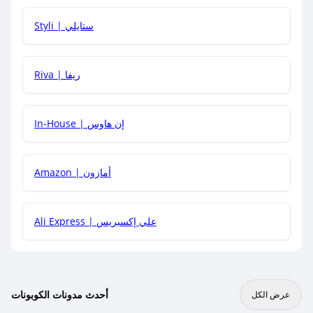
هل يمكنني استخدام كود خصم على منتجات معينة فقط؟
Styli | ستايلي
هل يمكنني جمع كود خصم مع العروض الأخرى؟
Riva | ريفا
In-House | إن هاوس
Amazon | أمازون
Ali Express | علي إكسبريس
أحدث مدونات الكوبونات
عرض الكل