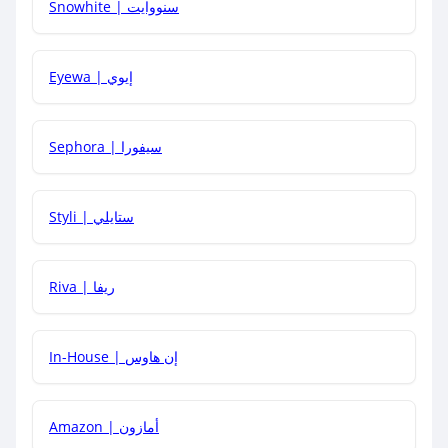
Snowhite | سنووايت
كيف يمكنني معرفة إذا كان كود الخصم لا يعمل؟
Eyewa | إيوي
كيف أحصل على أقوى كود خصم؟
Sephora | سيفورا
هل يمكنني استخدام كود خصم على منتجات معينة فقط؟
Styli | ستايلي
هل يمكنني جمع كود خصم مع العروض الأخرى؟
Riva | ريفا
In-House | إن هاوس
Amazon | أمازون