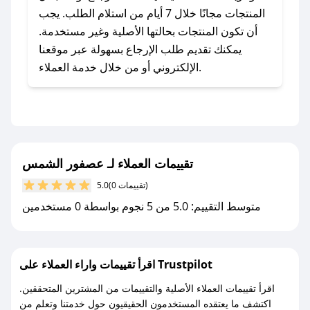
يلي:
المنتجات مجانًا خلال 7 أيام من استلام الطلب. يجب
- اضغط على أيقونة متابعة لمتجر عصفور الشمس
أن تكون المنتجات بحالتها الأصلية وغير مستخدمة.
في تطبيق صحصح.
يمكنك تقديم طلب الإرجاع بسهولة عبر موقعنا
- تابع حسابنا الرسمي على تويتر وقم بتفعيل زر
الإلكتروني أو من خلال خدمة العملاء.
التنبيهات.
- قم بتفعيل إشعارات تطبيق صحصح ليصلك كل
جديد.
مع صحصح، تسوق بذكاء ووفّر على كل مشترياتك مع
تقييمات العملاء لـ عصفور الشمس
كوبونات خصم حصرية من عصفور الشمس!
(0 تقييمات)
5.0
متوسط التقييم: 5.0 من 5 نجوم بواسطة 0 مستخدمين
اقرأ تقييمات واراء العملاء على Trustpilot
اقرأ تقييمات العملاء الأصلية والتقييمات من المشترين المتحققين.
اكتشف ما يعتقده المستخدمون الحقيقيون حول خدمتنا وتعلم من