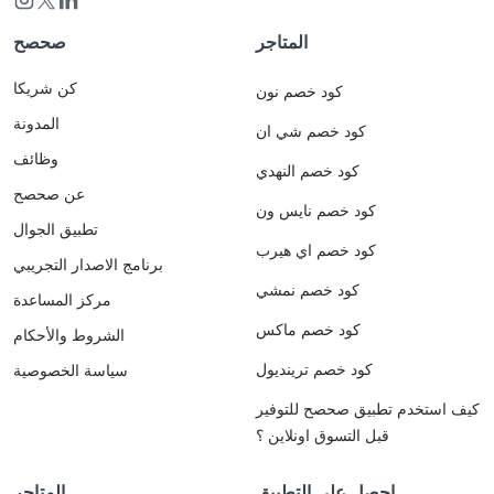
المتاجر
صحصح
كن شريكا
كود خصم نون
المدونة
كود خصم شي ان
وظائف
كود خصم النهدي
عن صحصح
كود خصم نايس ون
تطبيق الجوال
كود خصم اي هيرب
برنامج الاصدار التجريبي
كود خصم نمشي
مركز المساعدة
كود خصم ماكس
الشروط والأحكام
كود خصم ترينديول
سياسة الخصوصية
كيف استخدم تطبيق صحصح للتوفير
قبل التسوق اونلاين ؟
احصل على التطبيق
المتاجر