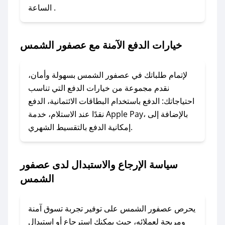
الساعة .
2. الصقه في خانة الدفع عند التسوق من عصفور
الشمس.
خيارات الدفع الآمنة مع عصفور الشمس
### ماذا أفعل إذا لم يعمل كود الخصم؟
لا تقلق! يمكنك التواصل مع فريق دعم صحصح عبر
الرسائل الخاصة على تويتر أو البريد الإلكتروني،
لإتمام طلباتك في عصفور الشمس بسهولة وأمان،
وسنقوم بحل المشكلة في أسرع وقت ممكن.
نقدم مجموعة من خيارات الدفع التي تناسب
احتياجاتك: الدفع باستخدام البطاقات الائتمانية، الدفع
### ماذا أفعل إذا لم أجد كود خصم لمتجري
نقدًا عند الاستلام، خدمة Apple Pay، بالإضافة إلى
المفضل؟
إمكانية الدفع بالتقسيط الشهري.
في حال عدم توفر كوبونات لمتجرك المفضل، يمكنك
مراسلتنا مباشرة وسنعمل على توفير الكوبونات في
سياسة الإرجاع والاستبدال لدى عصفور
أسرع وقت ممكن.
الشمس
### كيف تحصل على كوبونات خصم حصرية من
عصفور الشمس؟
يحرص عصفور الشمس على توفير تجربة تسوق آمنة
للحصول على كوبونات وخصومات حصرية، قم بما
ومريحة لعملائه، حيث يمكنك استرجاع أو استبدال