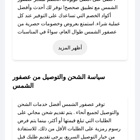
الشمس مع تطبيق صحصح! نوفر لك أحدث وأفضل
أكواد الخصم التي تساعدك على التوفير عند كل
عملية شراء. استمتع بعروض وخصومات حصرية من
عصفور الشمس طوال العام، سواءً في المناسبات
مثل عيد الفطر، عيد الأضحى، الجمعة البيضاء (شهر
أظهر المزيد
نوفمبر)، رمضان، اليوم الوطني، يوم التأسيس، أو
حتى عروض خاصة أخرى.
### كيف تحصل على كود خصم من عصفور
سياسة الشحن والتوصيل من عصفور
الشمس؟
الشمس
باستخدام تطبيق صحصح، يمكنك العثور بسهولة على
كود خصم عصفور الشمس. وفي حال عدم توفر
توفر عصفور الشمس أفضل خدمات الشحن
الكوبون، تواصل معنا عبر تويتر أو البريد الإلكتروني
والتوصيل لجميع أنحاء . يتم تقديم شحن مجاني على
لإضافته بسرعة.
الطلبات التي تبلغ قيمتها أو أكثر، بينما يتم فرض
رسوم رمزية على الطلبات الأقل من ذلك. للاستفادة
### كيفية استخدام كود خصم عصفور الشمس؟
من خيار التوصيل السريع، يرجى تقديم طلبك قبل
1. انسخ كود الخصم من تطبيق صحصح.