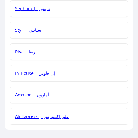
Sephora | سيفورا
هل يمكنني استخدام كود خصم على منتجات معينة فقط؟
Styli | ستايلي
هل يمكنني جمع كود خصم مع العروض الأخرى؟
Riva | ريفا
In-House | إن هاوس
Amazon | أمازون
Ali Express | علي إكسبريس