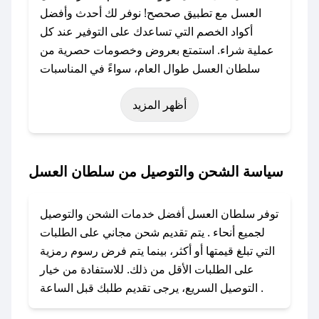
العسل مع تطبيق صحصح! نوفر لك أحدث وأفضل
أكواد الخصم التي تساعدك على التوفير عند كل
عملية شراء. استمتع بعروض وخصومات حصرية من
سلطان العسل طوال العام، سواءً في المناسبات
مثل عيد الفطر، عيد الأضحى، الجمعة البيضاء (شهر
أظهر المزيد
نوفمبر)، رمضان، اليوم الوطني، يوم التأسيس، أو
حتى عروض خاصة أخرى.
### كيف تحصل على كود خصم من سلطان
سياسة الشحن والتوصيل من سلطان العسل
العسل؟
باستخدام تطبيق صحصح، يمكنك العثور بسهولة على
توفر سلطان العسل أفضل خدمات الشحن والتوصيل
كود خصم سلطان العسل. وفي حال عدم توفر
لجميع أنحاء . يتم تقديم شحن مجاني على الطلبات
الكوبون، تواصل معنا عبر تويتر أو البريد الإلكتروني
التي تبلغ قيمتها أو أكثر، بينما يتم فرض رسوم رمزية
لإضافته بسرعة.
على الطلبات الأقل من ذلك. للاستفادة من خيار
التوصيل السريع، يرجى تقديم طلبك قبل الساعة .
### كيفية استخدام كود خصم سلطان العسل؟
1. انسخ كود الخصم من تطبيق صحصح.