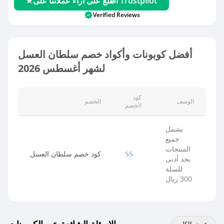
اطلع على آراء عملائنا على Trustpilot
Verified Reviews
أفضل كوبونات وأكواد خصم سلطان العسل
لشهر أغسطس 2026
كود
الوصف
الخصم
الخصم
يشمل
جميع
المنتجات
كود خصم سلطان العسل
SS
بحد أدنى
للسلة
300 ريال
عرض الكل