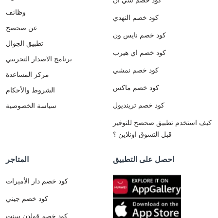
وظائف
كود خصم النهدي
عن صحصح
كود خصم نايس ون
تطبيق الجوال
كود خصم اي هيرب
برنامج الاصدار التجريبي
كود خصم نمشي
مركز المساعدة
كود خصم ماكس
الشروط والأحكام
كود خصم ترينديول
سياسة الخصوصية
كيف استخدم تطبيق صحصح للتوفير
قبل التسوق اونلاين ؟
احصل على التطبيق
المتاجر
كود خصم دار الأميرات
كود خصم جيني
كود خصم قولدن سنت