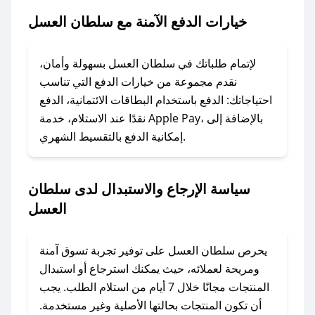
2. الصقه في خانة الدفع عند التسوق من سلطان
خيارات الدفع الآمنة مع سلطان العسل
العسل.
### ماذا أفعل إذا لم يعمل كود الخصم؟
لإتمام طلباتك في سلطان العسل بسهولة وأمان،
لا تقلق! يمكنك التواصل مع فريق دعم صحصح عبر
نقدم مجموعة من خيارات الدفع التي تناسب
الرسائل الخاصة على تويتر أو البريد الإلكتروني،
احتياجاتك: الدفع باستخدام البطاقات الائتمانية، الدفع
وسنقوم بحل المشكلة في أسرع وقت ممكن.
نقدًا عند الاستلام، خدمة Apple Pay، بالإضافة إلى
إمكانية الدفع بالتقسيط الشهري.
### ماذا أفعل إذا لم أجد كود خصم لمتجري
المفضل؟
سياسة الإرجاع والاستبدال لدى سلطان
في حال عدم توفر كوبونات لمتجرك المفضل، يمكنك
العسل
مراسلتنا مباشرة وسنعمل على توفير الكوبونات في
أسرع وقت ممكن.
يحرص سلطان العسل على توفير تجربة تسوق آمنة
### كيف تحصل على كوبونات خصم حصرية من
ومريحة لعملائه، حيث يمكنك استرجاع أو استبدال
سلطان العسل؟
المنتجات مجانًا خلال 7 أيام من استلام الطلب. يجب
للحصول على كوبونات وخصومات حصرية، قم بما
أن تكون المنتجات بحالتها الأصلية وغير مستخدمة.