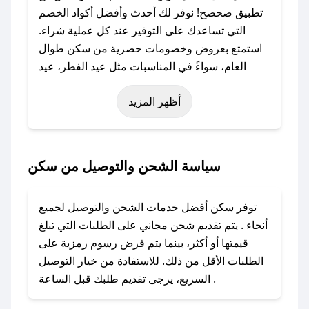
تطبيق صحصح! نوفر لك أحدث وأفضل أكواد الخصم
التي تساعدك على التوفير عند كل عملية شراء.
استمتع بعروض وخصومات حصرية من سكن طوال
العام، سواءً في المناسبات مثل عيد الفطر، عيد
الأضحى، الجمعة البيضاء (شهر نوفمبر)، رمضان،
أظهر المزيد
اليوم الوطني، يوم التأسيس، أو حتى عروض خاصة
أخرى.
### كيف تحصل على كود خصم من سكن؟
سياسة الشحن والتوصيل من سكن
باستخدام تطبيق صحصح، يمكنك العثور بسهولة على
كود خصم سكن. وفي حال عدم توفر الكوبون،
توفر سكن أفضل خدمات الشحن والتوصيل لجميع
تواصل معنا عبر تويتر أو البريد الإلكتروني لإضافته
أنحاء . يتم تقديم شحن مجاني على الطلبات التي تبلغ
بسرعة.
قيمتها أو أكثر، بينما يتم فرض رسوم رمزية على
الطلبات الأقل من ذلك. للاستفادة من خيار التوصيل
### كيفية استخدام كود خصم سكن؟
السريع، يرجى تقديم طلبك قبل الساعة .
1. انسخ كود الخصم من تطبيق صحصح.
2. الصقه في خانة الدفع عند التسوق من سكن.