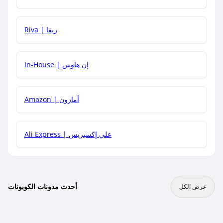
هل يمكنني جمع كود خصم مع العروض الأخرى؟
Riva | ريفا
In-House | إن هاوس
Amazon | أمازون
Ali Express | علي إكسبريس
أحدث مدونات الكوبونات
عرض الكل