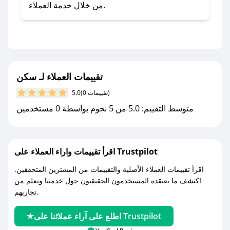
صحصح.
من خلال خدمة العملاء.
- تابع حسابنا الرسمي على تويتر وقم بتفعيل زر
التنبيهات.
- قم بتفعيل إشعارات تطبيق صحصح ليصلك كل
جديد.
تقييمات العملاء لـ سكن
مع صحصح، تسوق بذكاء ووفّر على كل مشترياتك مع
(0 تقييمات)
5.0
كوبونات خصم حصرية من سكن!
متوسط التقييم: 5.0 من 5 نجوم بواسطة 0 مستخدمين
اقرأ تقييمات واراء العملاء على Trustpilot
اقرأ تقييمات العملاء الأصلية والتقييمات من المشترين المتحققين.
اكتشف ما يعتقده المستخدمون الحقيقيون حول خدمتنا وتعلم من
تجاربهم.
اطلع على آراء عملائنا على Trustpilot