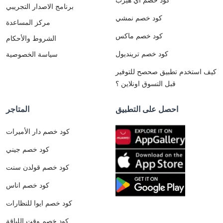
برنامج الاصدار التجريبي
كود خصم نمشي
مركز المساعدة
كود خصم ماكس
الشروط والأحكام
كود خصم ترينديول
سياسة الخصوصية
كيف استخدم تطبيق صحصح للتوفير
قبل التسوق اونلاين ؟
احصل على التطبيق
المتاجر
كود خصم دار الأميرات
كود خصم جيني
كود خصم قولدن سنت
كود خصم اناس
كود خصم ايوا للنظارات
كود خصم وقت اللياقة