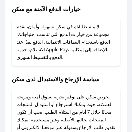
خيارات الدفع الآمنة مع سكن
### ماذا أفعل إذا لم يعمل كود الخصم؟
لا تقلق! يمكنك التواصل مع فريق دعم صحصح عبر
الرسائل الخاصة على تويتر أو البريد الإلكتروني،
لإتمام طلباتك في سكن بسهولة وأمان، نقدم
وسنقوم بحل المشكلة في أسرع وقت ممكن.
مجموعة من خيارات الدفع التي تناسب احتياجاتك:
الدفع باستخدام البطاقات الائتمانية، الدفع نقدًا عند
### ماذا أفعل إذا لم أجد كود خصم لمتجري
الاستلام، خدمة Apple Pay، بالإضافة إلى إمكانية
الدفع بالتقسيط الشهري.
المفضل؟
في حال عدم توفر كوبونات لمتجرك المفضل، يمكنك
مراسلتنا مباشرة وسنعمل على توفير الكوبونات في
سياسة الإرجاع والاستبدال لدى سكن
أسرع وقت ممكن.
### كيف تحصل على كوبونات خصم حصرية من
يحرص سكن على توفير تجربة تسوق آمنة ومريحة
سكن؟
لعملائه، حيث يمكنك استرجاع أو استبدال المنتجات
للحصول على كوبونات وخصومات حصرية، قم بما
مجانًا خلال 7 أيام من استلام الطلب. يجب أن تكون
يلي:
المنتجات بحالتها الأصلية وغير مستخدمة. يمكنك
- اضغط على أيقونة متابعة لمتجر سكن في تطبيق
تقديم طلب الإرجاع بسهولة عبر موقعنا الإلكتروني أو