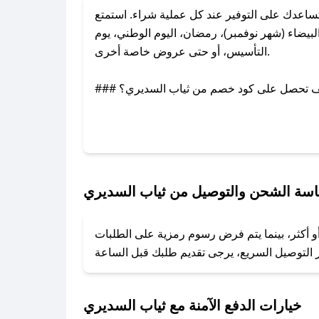
اعدك على التوفير عند كل عملية شراء. استمتع
يضاء (شهر نوفمبر)، رمضان، اليوم الوطني، يوم
التأسيس، أو حتى عروض خاصة أخرى.
### كيف تحصل على كود خصم من ثياب السديري؟
بر تويتر أو البريد الإلكتروني لإضافته بسرعة.
### كيفية استخدام كود خصم ثياب السديري؟
1. انسخ كود الخصم من تطبيق صحصح.
2. الصقه في خانة الدفع عند التسوق من ثياب السديري.
سة الشحن والتوصيل من ثياب السديري
### ماذا أفعل إذا لم يعمل كود الخصم؟
و أكثر، بينما يتم فرض رسوم رمزية على الطلبات
تروني، وسنقوم بحل المشكلة في أسرع وقت ممكن.
### ماذا أفعل إذا لم أجد كود خصم لمتجري المفضل؟
نعمل على توفير الكوبونات في أسرع وقت ممكن.
خيارات الدفع الآمنة مع ثياب السديري