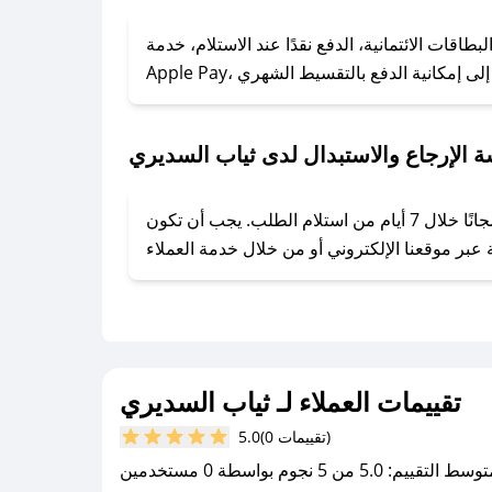
### كيف تحصل على كوبونات خصم حصرية من ثياب السديري؟
ول على كوبونات وخصومات حصرية، قم بما يلي:
قات الائتمانية، الدفع نقدًا عند الاستلام، خدمة
- اضغط على أيقونة متابعة لمتجر ثياب السديري في تطبيق صحصح.
- تابع حسابنا الرسمي على تويتر وقم بتفعيل زر التنبيهات.
- قم بتفعيل إشعارات تطبيق صحصح ليصلك كل جديد.
 الإرجاع والاستبدال لدى ثياب السديري
يحرص ثياب السديري على توفير تجربة تسوق آمنة ومريحة لعملائه، حيث يمكنك استرجاع أو استبدال المنتجات مجانًا خلال 7 أيام من استلام الطلب. يجب أن تكون
تقييمات العملاء لـ ثياب السديري
(0 تقييمات)
5.0
سط التقييم: 5.0 من 5 نجوم بواسطة 0 مستخدمين