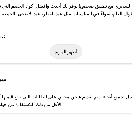
لسديري مع تطبيق صحصح! نوفر لك أحدث وأفضل أكواد الخصم التي تس
لعام، سواءً في المناسبات مثل عيد الفطر، عيد الأضحى، الجمعة الب
على كود خصم ثياب السديري. وفي حال عدم توفر الكوبون، تواصل معنا ع
أظهر المزيد
سيا
لجميع أنحاء . يتم تقديم شحن مجاني على الطلبات التي تبلغ قيمتها أ
ل مع فريق دعم صحصح عبر الرسائل الخاصة على تويتر أو البريد الإلك
الأقل من ذلك. للاستفادة من خيار التوصيل السريع، يرجى تقديم طلبك قبل الساعة .
حال عدم توفر كوبونات لمتجرك المفضل، يمكنك مراسلتنا مباشرة وس