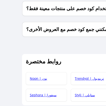
خدام كود خصم على منتجات معينة فقط؟
كنني جمع كود خصم مع العروض الأخرى؟
ما معنى كود خصم ؟
روابط مختصرة
كيف يمكنك استخدام كود الخصم؟
Trendyol | ترينديول
Noon | نون
 أحدث أكواد الخصم والعروض للمتاجر؟
Styli | ستايلي
Sephora | سيفورا