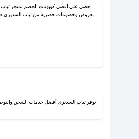
احصل على أفضل كوبونات الخصم لمتجر ثياب ا
بعروض وخصومات حصرية من ثياب السديري طوال ا
باستخدام تطبيق صحصح، يمكنك العثور بسهولة 
توفر ثياب السديري أفضل خدمات الشحن والتوصيل 
لا تقلق! يمكنك التواص
في 