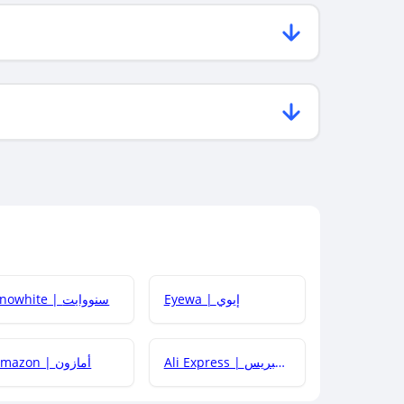
Eyewa | إيوي
Snowhite | سنووايت
Ali Express | علي إكسبريس
Amazon | أمازون