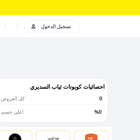
تسجيل الدخول
احصائيات كوبونات ثياب السديري
0
كل العروض
%0
اعلى خصم