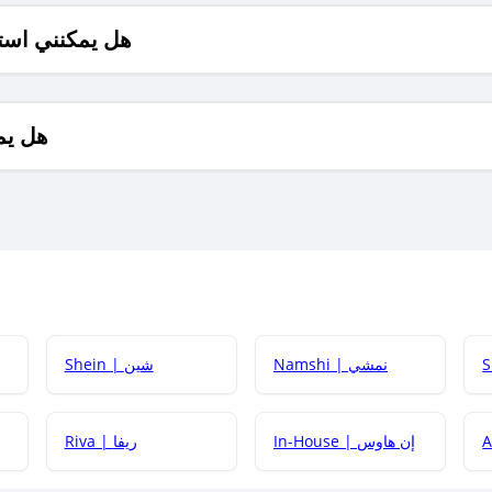
هل يمكنني است
هل يم
Namshi | نمشي
Shein | شين
كيف أحصل على
In-House | إن هاوس
Riva | ريفا