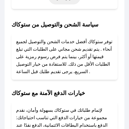
خاصة أخرى.
### كيف تحصل على كود خصم من ستوكاك؟
سياسة الشحن والتوصيل من ستوكاك
باستخدام تطبيق صحصح، يمكنك العثور بسهولة على
كود خصم ستوكاك. وفي حال عدم توفر الكوبون،
توفر ستوكاك أفضل خدمات الشحن والتوصيل لجميع
تواصل معنا عبر تويتر أو البريد الإلكتروني لإضافته
أنحاء . يتم تقديم شحن مجاني على الطلبات التي تبلغ
بسرعة.
قيمتها أو أكثر، بينما يتم فرض رسوم رمزية على
الطلبات الأقل من ذلك. للاستفادة من خيار التوصيل
### كيفية استخدام كود خصم ستوكاك؟
السريع، يرجى تقديم طلبك قبل الساعة .
1. انسخ كود الخصم من تطبيق صحصح.
2. الصقه في خانة الدفع عند التسوق من ستوكاك.
خيارات الدفع الآمنة مع ستوكاك
### ماذا أفعل إذا لم يعمل كود الخصم؟
لا تقلق! يمكنك التواصل مع فريق دعم صحصح عبر
الرسائل الخاصة على تويتر أو البريد الإلكتروني،
لإتمام طلباتك في ستوكاك بسهولة وأمان، نقدم
وسنقوم بحل المشكلة في أسرع وقت ممكن.
مجموعة من خيارات الدفع التي تناسب احتياجاتك:
الدفع باستخدام البطاقات الائتمانية، الدفع نقدًا عند