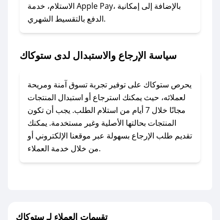
### ماذا أفعل إذا لم أجد كود خصم لمتجري
الاستلام، خدمة Apple Pay، بالإضافة إلى إمكانية
الدفع بالتقسيط الشهري.
المفضل؟
في حال عدم توفر كوبونات لمتجرك المفضل، يمكنك
مراسلتنا مباشرة وسنعمل على توفير الكوبونات في
سياسة الإرجاع والاستبدال لدى ستوكاك
أسرع وقت ممكن.
### كيف تحصل على كوبونات خصم حصرية من
يحرص ستوكاك على توفير تجربة تسوق آمنة ومريحة
ستوكاك؟
لعملائه، حيث يمكنك استرجاع أو استبدال المنتجات
للحصول على كوبونات وخصومات حصرية، قم بما
مجانًا خلال 7 أيام من استلام الطلب. يجب أن تكون
يلي:
المنتجات بحالتها الأصلية وغير مستخدمة. يمكنك
- اضغط على أيقونة متابعة لمتجر ستوكاك في تطبيق
تقديم طلب الإرجاع بسهولة عبر موقعنا الإلكتروني أو
صحصح.
من خلال خدمة العملاء.
- تابع حسابنا الرسمي على تويتر وقم بتفعيل زر
التنبيهات.
- قم بتفعيل إشعارات تطبيق صحصح ليصلك كل
جديد.
تقييمات العملاء لـ ستوكاك