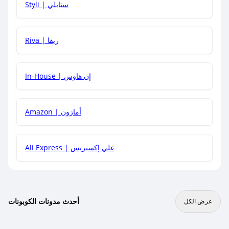
Styli | ستايلي
هل يمكنني جمع كود خصم مع العروض الأخرى؟
Riva | ريفا
In-House | إن هاوس
Amazon | أمازون
Ali Express | علي إكسبريس
أحدث مدونات الكوبونات
عرض الكل