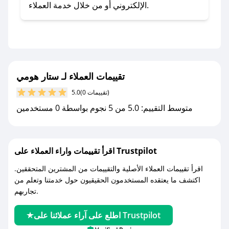
- اضغط على أيقونة متابعة لمتجر ستار هومي في
الإلكتروني أو من خلال خدمة العملاء.
تطبيق صحصح.
- تابع حسابنا الرسمي على تويتر وقم بتفعيل زر
التنبيهات.
- قم بتفعيل إشعارات تطبيق صحصح ليصلك كل
جديد.
تقييمات العملاء لـ ستار هومي
(0 تقييمات)
5.0
مع صحصح، تسوق بذكاء ووفّر على كل مشترياتك مع
متوسط التقييم: 5.0 من 5 نجوم بواسطة 0 مستخدمين
كوبونات خصم حصرية من ستار هومي!
اقرأ تقييمات واراء العملاء على Trustpilot
اقرأ تقييمات العملاء الأصلية والتقييمات من المشترين المتحققين.
اكتشف ما يعتقده المستخدمون الحقيقيون حول خدمتنا وتعلم من
تجاربهم.
اطلع على آراء عملائنا على Trustpilot