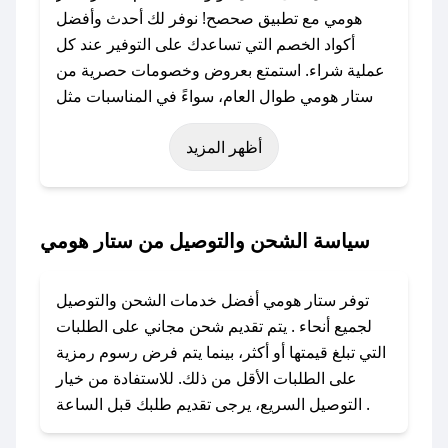
هومي مع تطبيق صحصح! نوفر لك أحدث وأفضل
أكواد الخصم التي تساعدك على التوفير عند كل
عملية شراء. استمتع بعروض وخصومات حصرية من
ستار هومي طوال العام، سواءً في المناسبات مثل
عيد الفطر، عيد الأضحى، الجمعة البيضاء (شهر
أظهر المزيد
نوفمبر)، رمضان، اليوم الوطني، يوم التأسيس، أو
حتى عروض خاصة أخرى.
### كيف تحصل على كود خصم من ستار هومي؟
سياسة الشحن والتوصيل من ستار هومي
باستخدام تطبيق صحصح، يمكنك العثور بسهولة على
كود خصم ستار هومي. وفي حال عدم توفر الكوبون،
توفر ستار هومي أفضل خدمات الشحن والتوصيل
تواصل معنا عبر تويتر أو البريد الإلكتروني لإضافته
لجميع أنحاء . يتم تقديم شحن مجاني على الطلبات
بسرعة.
التي تبلغ قيمتها أو أكثر، بينما يتم فرض رسوم رمزية
على الطلبات الأقل من ذلك. للاستفادة من خيار
### كيفية استخدام كود خصم ستار هومي؟
التوصيل السريع، يرجى تقديم طلبك قبل الساعة .
1. انسخ كود الخصم من تطبيق صحصح.
2. الصقه في خانة الدفع عند التسوق من ستار