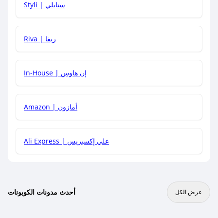
Styli | ستايلي
هل يمكنني جمع كود خصم مع العروض الأخرى؟
Riva | ريفا
In-House | إن هاوس
Amazon | أمازون
Ali Express | علي إكسبريس
أحدث مدونات الكوبونات
عرض الكل