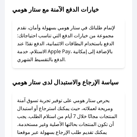
هومي.
خيارات الدفع الآمنة مع ستار هومي
### ماذا أفعل إذا لم يعمل كود الخصم؟
لا تقلق! يمكنك التواصل مع فريق دعم صحصح عبر
لإتمام طلباتك في ستار هومي بسهولة وأمان، نقدم
الرسائل الخاصة على تويتر أو البريد الإلكتروني،
مجموعة من خيارات الدفع التي تناسب احتياجاتك:
وسنقوم بحل المشكلة في أسرع وقت ممكن.
الدفع باستخدام البطاقات الائتمانية، الدفع نقدًا عند
الاستلام، خدمة Apple Pay، بالإضافة إلى إمكانية
الدفع بالتقسيط الشهري.
### ماذا أفعل إذا لم أجد كود خصم لمتجري
المفضل؟
في حال عدم توفر كوبونات لمتجرك المفضل، يمكنك
سياسة الإرجاع والاستبدال لدى ستار هومي
مراسلتنا مباشرة وسنعمل على توفير الكوبونات في
أسرع وقت ممكن.
يحرص ستار هومي على توفير تجربة تسوق آمنة
### كيف تحصل على كوبونات خصم حصرية من
ومريحة لعملائه، حيث يمكنك استرجاع أو استبدال
ستار هومي؟
المنتجات مجانًا خلال 7 أيام من استلام الطلب. يجب
للحصول على كوبونات وخصومات حصرية، قم بما
أن تكون المنتجات بحالتها الأصلية وغير مستخدمة.
يلي:
يمكنك تقديم طلب الإرجاع بسهولة عبر موقعنا