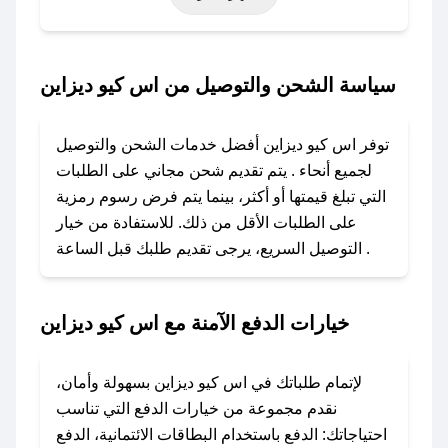
حتى عروض خاصة أخرى.
### كيف تحصل على كود خصم من اس كيو
سياسة الشحن والتوصيل من اس كيو ديزاين
ديزاين؟
باستخدام تطبيق صحصح، يمكنك العثور بسهولة على
توفر اس كيو ديزاين أفضل خدمات الشحن والتوصيل
كود خصم اس كيو ديزاين. وفي حال عدم توفر
لجميع أنحاء . يتم تقديم شحن مجاني على الطلبات
الكوبون، تواصل معنا عبر تويتر أو البريد الإلكتروني
التي تبلغ قيمتها أو أكثر، بينما يتم فرض رسوم رمزية
لإضافته بسرعة.
على الطلبات الأقل من ذلك. للاستفادة من خيار
التوصيل السريع، يرجى تقديم طلبك قبل الساعة .
### كيفية استخدام كود خصم اس كيو ديزاين؟
1. انسخ كود الخصم من تطبيق صحصح.
2. الصقه في خانة الدفع عند التسوق من اس كيو
خيارات الدفع الآمنة مع اس كيو ديزاين
ديزاين.
### ماذا أفعل إذا لم يعمل كود الخصم؟
لإتمام طلباتك في اس كيو ديزاين بسهولة وأمان،
لا تقلق! يمكنك التواصل مع فريق دعم صحصح عبر
نقدم مجموعة من خيارات الدفع التي تناسب
الرسائل الخاصة على تويتر أو البريد الإلكتروني،
احتياجاتك: الدفع باستخدام البطاقات الائتمانية، الدفع