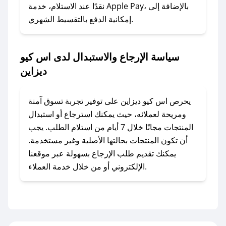
وسنقوم بحل المشكلة في أسرع وقت ممكن.
نقدًا عند الاستلام، خدمة Apple Pay، بالإضافة إلى
إمكانية الدفع بالتقسيط الشهري.
### ماذا أفعل إذا لم أجد كود خصم لمتجري
المفضل؟
سياسة الإرجاع والاستبدال لدى اس كيو
في حال عدم توفر كوبونات لمتجرك المفضل، يمكنك
ديزاين
مراسلتنا مباشرة وسنعمل على توفير الكوبونات في
أسرع وقت ممكن.
يحرص اس كيو ديزاين على توفير تجربة تسوق آمنة
### كيف تحصل على كوبونات خصم حصرية من
ومريحة لعملائه، حيث يمكنك استرجاع أو استبدال
اس كيو ديزاين؟
المنتجات مجانًا خلال 7 أيام من استلام الطلب. يجب
للحصول على كوبونات وخصومات حصرية، قم بما
أن تكون المنتجات بحالتها الأصلية وغير مستخدمة.
يلي:
يمكنك تقديم طلب الإرجاع بسهولة عبر موقعنا
- اضغط على أيقونة متابعة لمتجر اس كيو ديزاين في
الإلكتروني أو من خلال خدمة العملاء.
تطبيق صحصح.
- تابع حسابنا الرسمي على تويتر وقم بتفعيل زر
التنبيهات.
- قم بتفعيل إشعارات تطبيق صحصح ليصلك كل