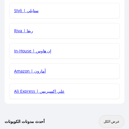
هل يمكنني استخدام كود خصم على منتجات معينة فقط؟
Styli | ستايلي
هل يمكنني جمع كود خصم مع العروض الأخرى؟
Riva | ريفا
In-House | إن هاوس
Amazon | أمازون
Ali Express | علي إكسبريس
أحدث مدونات الكوبونات
عرض الكل