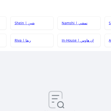
Namshi | نمشي
Shein | شين
كيف أحصل على
In-House | إن هاوس
Riva | ريفا
كيف أحصل على
كيف يم