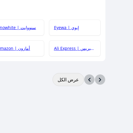
Eyewa | إيوي
Snowhite | سنووايت
Ali Express | علي إكسبريس
Amazon | أمازون
عرض الكل