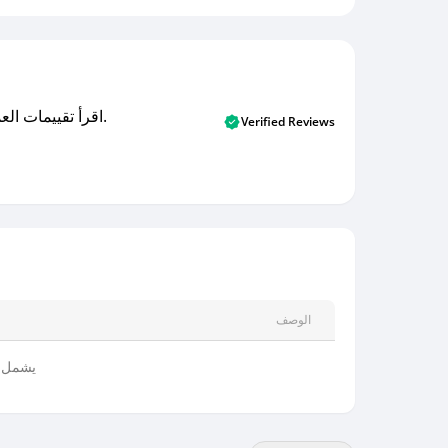
اقرأ تقييمات العملاء الأصلية والتقييمات من المشترين المتحققين. اكتشف ما يعتقده المستخدمون الحقيقيون حول خدمتنا وتعلم من تجاربهم.
Verified Reviews
الوصف
يشمل ج