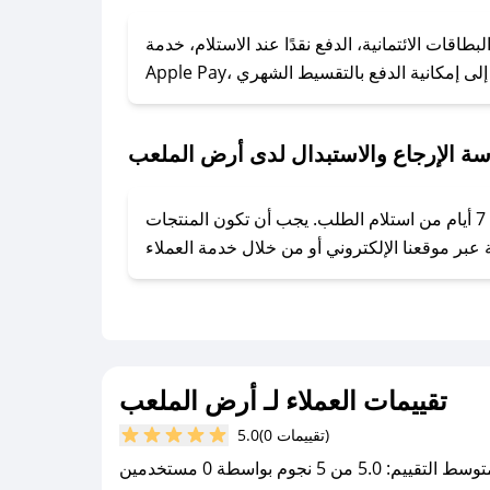
### كيف تحصل على كوبونات خصم حصرية من أرض الملعب؟
ول على كوبونات وخصومات حصرية، قم بما يلي:
قات الائتمانية، الدفع نقدًا عند الاستلام، خدمة
- اضغط على أيقونة متابعة لمتجر أرض الملعب في تطبيق صحصح.
- تابع حسابنا الرسمي على تويتر وقم بتفعيل زر التنبيهات.
- قم بتفعيل إشعارات تطبيق صحصح ليصلك كل جديد.
ة الإرجاع والاستبدال لدى أرض الملعب
يحرص أرض الملعب على توفير تجربة تسوق آمنة ومريحة لعملائه، حيث يمكنك استرجاع أو استبدال المنتجات مجانًا خلال 7 أيام من استلام الطلب. يجب أن تكون المنتجات
تقييمات العملاء لـ أرض الملعب
(0 تقييمات)
5.0
سط التقييم: 5.0 من 5 نجوم بواسطة 0 مستخدمين