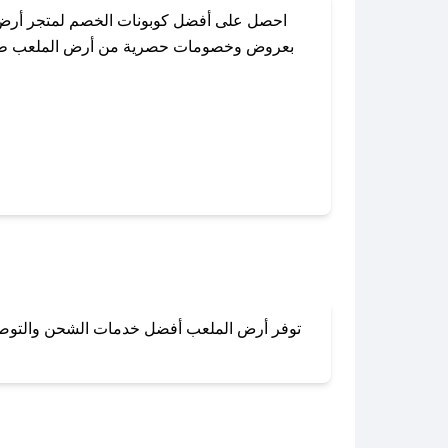
احصل على أفضل كوبونات الخصم لمتجر أرض ا
بعروض وخصومات حصرية من أرض الملعب طوال ال
باستخدام تطبيق صحصح، يمكنك العثور بسهولة
توفر أرض الملعب أفضل خدمات الشحن والتوصيل ل
لا تقلق! يمكنك التواص
في 