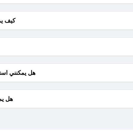
كيف يم
هل يمكنني است
هل يم