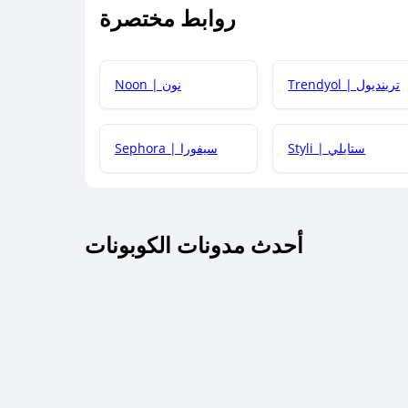
روابط مختصرة
كيف يمكنك استخدام كود الخصم؟
Trendyol | ترينديول
Noon | نون
 أحدث أكواد الخصم والعروض للمتاجر؟
Styli | ستايلي
Sephora | سيفورا
كم مدة صلاحية كود الخصم؟
أحدث مدونات الكوبونات
 توصيل مجاني أو بدون رسوم الشحن ؟
كنني معرفة إذا كان كود الخصم لا يعمل؟