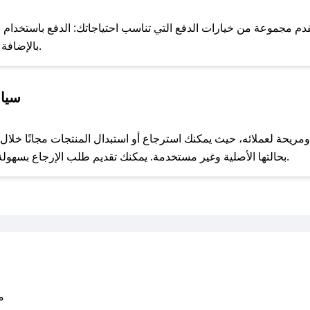
للحص
 مجموعة من خيارات الدفع التي تناسب احتياجاتك: الدفع باستخدام البطا
Apple Pay، بالإضافة إلى إمكانية الدفع بالتقسيط الشهري.
سياس
مع صحصح، تسوق بذكاء ووفّر على كل مشترياتك مع كوبونات خصم حصرية من أرض الملعب!
بحالتها الأصلية وغير مستخدمة. يمكنك تقديم طلب الإرجاع بسهولة عبر موقعنا الإلكتروني أو من خلال خدمة العملاء.
متو