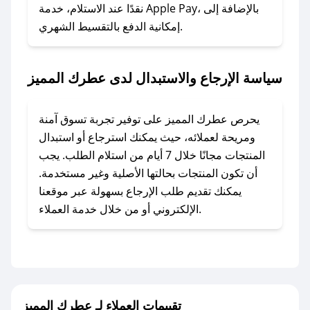
نقدًا عند الاستلام، خدمة Apple Pay، بالإضافة إلى
إمكانية الدفع بالتقسيط الشهري.
### ماذا أفعل إذا لم أجد كود خصم لمتجري
المفضل؟
في حال عدم توفر كوبونات لمتجرك المفضل، يمكنك
سياسة الإرجاع والاستبدال لدى عطرك المميز
مراسلتنا مباشرة وسنعمل على توفير الكوبونات في
أسرع وقت ممكن.
يحرص عطرك المميز على توفير تجربة تسوق آمنة
### كيف تحصل على كوبونات خصم حصرية من
ومريحة لعملائه، حيث يمكنك استرجاع أو استبدال
عطرك المميز؟
المنتجات مجانًا خلال 7 أيام من استلام الطلب. يجب
للحصول على كوبونات وخصومات حصرية، قم بما
أن تكون المنتجات بحالتها الأصلية وغير مستخدمة.
يلي:
يمكنك تقديم طلب الإرجاع بسهولة عبر موقعنا
- اضغط على أيقونة متابعة لمتجر عطرك المميز في
الإلكتروني أو من خلال خدمة العملاء.
تطبيق صحصح.
- تابع حسابنا الرسمي على تويتر وقم بتفعيل زر
التنبيهات.
- قم بتفعيل إشعارات تطبيق صحصح ليصلك كل
جديد.
تقييمات العملاء لـ عطرك المميز