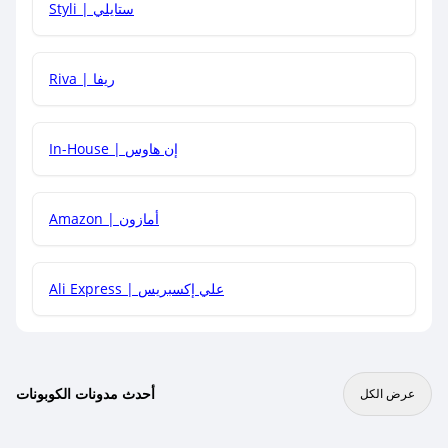
Styli | ستايلي
هل يمكنني جمع كود خصم مع العروض الأخرى؟
Riva | ريفا
In-House | إن هاوس
Amazon | أمازون
Ali Express | علي إكسبريس
أحدث مدونات الكوبونات
عرض الكل