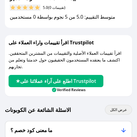
(0 تقييمات)
5.0
مع صحصح، تسوق بذكاء ووفّر على كل مشترياتك مع
متوسط التقييم: 5.0 من 5 نجوم بواسطة 0 مستخدمين
كوبونات خصم حصرية من عطرك المميز!
اقرأ تقييمات واراء العملاء على Trustpilot
اقرأ تقييمات العملاء الأصلية والتقييمات من المشترين المتحققين.
اكتشف ما يعتقده المستخدمون الحقيقيون حول خدمتنا وتعلم من
تجاربهم.
اطلع على آراء عملائنا على Trustpilot
Verified Reviews
الاسئلة الشائعة عن الكوبونات
عرض الكل
ما معنى كود خصم ؟