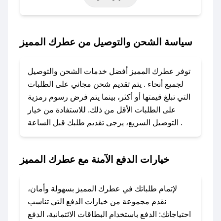
حتى عروض خاصة أخرى.
### كيف تحصل على كود خصم من عطرك المميز؟
سياسة الشحن والتوصيل من عطرك المميز
باستخدام تطبيق صحصح، يمكنك العثور بسهولة على
كود خصم عطرك المميز. وفي حال عدم توفر
توفر عطرك المميز أفضل خدمات الشحن والتوصيل
الكوبون، تواصل معنا عبر تويتر أو البريد الإلكتروني
لجميع أنحاء . يتم تقديم شحن مجاني على الطلبات
لإضافته بسرعة.
التي تبلغ قيمتها أو أكثر، بينما يتم فرض رسوم رمزية
على الطلبات الأقل من ذلك. للاستفادة من خيار
### كيفية استخدام كود خصم عطرك المميز؟
التوصيل السريع، يرجى تقديم طلبك قبل الساعة .
1. انسخ كود الخصم من تطبيق صحصح.
2. الصقه في خانة الدفع عند التسوق من عطرك
المميز.
خيارات الدفع الآمنة مع عطرك المميز
### ماذا أفعل إذا لم يعمل كود الخصم؟
لا تقلق! يمكنك التواصل مع فريق دعم صحصح عبر
لإتمام طلباتك في عطرك المميز بسهولة وأمان،
الرسائل الخاصة على تويتر أو البريد الإلكتروني،
نقدم مجموعة من خيارات الدفع التي تناسب
وسنقوم بحل المشكلة في أسرع وقت ممكن.
احتياجاتك: الدفع باستخدام البطاقات الائتمانية، الدفع