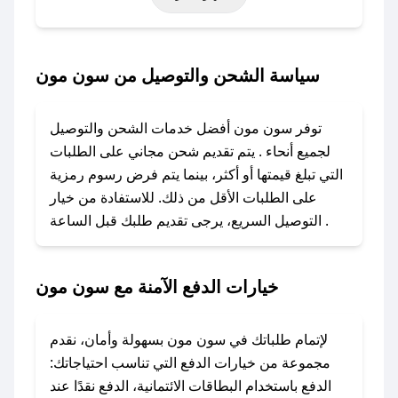
خاصة أخرى.
### كيف تحصل على كود خصم من سون مون؟
سياسة الشحن والتوصيل من سون مون
باستخدام تطبيق صحصح، يمكنك العثور بسهولة على
كود خصم سون مون. وفي حال عدم توفر الكوبون،
توفر سون مون أفضل خدمات الشحن والتوصيل
تواصل معنا عبر تويتر أو البريد الإلكتروني لإضافته
لجميع أنحاء . يتم تقديم شحن مجاني على الطلبات
بسرعة.
التي تبلغ قيمتها أو أكثر، بينما يتم فرض رسوم رمزية
على الطلبات الأقل من ذلك. للاستفادة من خيار
### كيفية استخدام كود خصم سون مون؟
التوصيل السريع، يرجى تقديم طلبك قبل الساعة .
1. انسخ كود الخصم من تطبيق صحصح.
2. الصقه في خانة الدفع عند التسوق من سون مون.
خيارات الدفع الآمنة مع سون مون
### ماذا أفعل إذا لم يعمل كود الخصم؟
لا تقلق! يمكنك التواصل مع فريق دعم صحصح عبر
الرسائل الخاصة على تويتر أو البريد الإلكتروني،
لإتمام طلباتك في سون مون بسهولة وأمان، نقدم
وسنقوم بحل المشكلة في أسرع وقت ممكن.
مجموعة من خيارات الدفع التي تناسب احتياجاتك:
الدفع باستخدام البطاقات الائتمانية، الدفع نقدًا عند