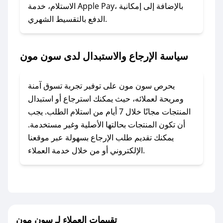
### ماذا أفعل إذا لم أجد كود خصم لمتجري
الاستلام، خدمة Apple Pay، بالإضافة إلى إمكانية
الدفع بالتقسيط الشهري.
المفضل؟
في حال عدم توفر كوبونات لمتجرك المفضل، يمكنك
مراسلتنا مباشرة وسنعمل على توفير الكوبونات في
سياسة الإرجاع والاستبدال لدى سون مون
أسرع وقت ممكن.
### كيف تحصل على كوبونات خصم حصرية من
يحرص سون مون على توفير تجربة تسوق آمنة
سون مون؟
ومريحة لعملائه، حيث يمكنك استرجاع أو استبدال
للحصول على كوبونات وخصومات حصرية، قم بما
المنتجات مجانًا خلال 7 أيام من استلام الطلب. يجب
يلي:
أن تكون المنتجات بحالتها الأصلية وغير مستخدمة.
- اضغط على أيقونة متابعة لمتجر سون مون في
يمكنك تقديم طلب الإرجاع بسهولة عبر موقعنا
تطبيق صحصح.
الإلكتروني أو من خلال خدمة العملاء.
- تابع حسابنا الرسمي على تويتر وقم بتفعيل زر
التنبيهات.
- قم بتفعيل إشعارات تطبيق صحصح ليصلك كل
جديد.
تقييمات العملاء لـ سون مون