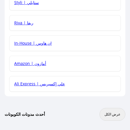
Styli | ستايلي
هل يمكنني جمع كود خصم مع العروض الأخرى؟
Riva | ريفا
In-House | إن هاوس
Amazon | أمازون
Ali Express | علي إكسبريس
أحدث مدونات الكوبونات
عرض الكل