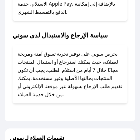
### ماذا أفعل إذا لم أجد كود خصم لمتجري
الاستلام، خدمة Apple Pay، بالإضافة إلى إمكانية
الدفع بالتقسيط الشهري.
المفضل؟
في حال عدم توفر كوبونات لمتجرك المفضل، يمكنك
مراسلتنا مباشرة وسنعمل على توفير الكوبونات في
سياسة الإرجاع والاستبدال لدى سوني
أسرع وقت ممكن.
### كيف تحصل على كوبونات خصم حصرية من
يحرص سوني على توفير تجربة تسوق آمنة ومريحة
سوني؟
لعملائه، حيث يمكنك استرجاع أو استبدال المنتجات
للحصول على كوبونات وخصومات حصرية، قم بما
مجانًا خلال 7 أيام من استلام الطلب. يجب أن تكون
يلي:
المنتجات بحالتها الأصلية وغير مستخدمة. يمكنك
- اضغط على أيقونة متابعة لمتجر سوني في تطبيق
تقديم طلب الإرجاع بسهولة عبر موقعنا الإلكتروني أو
صحصح.
من خلال خدمة العملاء.
- تابع حسابنا الرسمي على تويتر وقم بتفعيل زر
التنبيهات.
- قم بتفعيل إشعارات تطبيق صحصح ليصلك كل
جديد.
تقييمات العملاء لـ سوني