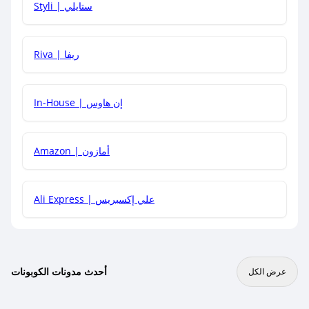
Styli | ستايلي
هل يمكنني جمع كود خصم مع العروض الأخرى؟
Riva | ريفا
In-House | إن هاوس
Amazon | أمازون
Ali Express | علي إكسبريس
أحدث مدونات الكوبونات
عرض الكل