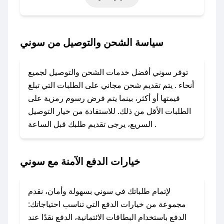
أخرى.
### كيف تحصل على كود خصم من سوني؟
سياسة الشحن والتوصيل من سوني
باستخدام تطبيق صحصح، يمكنك العثور بسهولة على
كود خصم سوني. وفي حال عدم توفر الكوبون،
توفر سوني أفضل خدمات الشحن والتوصيل لجميع
تواصل معنا عبر تويتر أو البريد الإلكتروني لإضافته
أنحاء . يتم تقديم شحن مجاني على الطلبات التي تبلغ
بسرعة.
قيمتها أو أكثر، بينما يتم فرض رسوم رمزية على
الطلبات الأقل من ذلك. للاستفادة من خيار التوصيل
### كيفية استخدام كود خصم سوني؟
السريع، يرجى تقديم طلبك قبل الساعة .
1. انسخ كود الخصم من تطبيق صحصح.
2. الصقه في خانة الدفع عند التسوق من سوني.
خيارات الدفع الآمنة مع سوني
### ماذا أفعل إذا لم يعمل كود الخصم؟
لا تقلق! يمكنك التواصل مع فريق دعم صحصح عبر
الرسائل الخاصة على تويتر أو البريد الإلكتروني،
لإتمام طلباتك في سوني بسهولة وأمان، نقدم
وسنقوم بحل المشكلة في أسرع وقت ممكن.
مجموعة من خيارات الدفع التي تناسب احتياجاتك:
الدفع باستخدام البطاقات الائتمانية، الدفع نقدًا عند