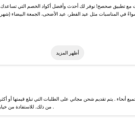
ع تطبيق صحصح! نوفر لك أحدث وأفضل أكواد الخصم التي تساعدك عل
في المناسبات مثل عيد الفطر، عيد الأضحى، الجمعة البيضاء (شهر نو
بسهولة على كود خصم سوفت. وفي حال عدم توفر الكوبون، تواصل معنا ع
أظهر المزيد
نحاء . يتم تقديم شحن مجاني على الطلبات التي تبلغ قيمتها أو أكثر
ل مع فريق دعم صحصح عبر الرسائل الخاصة على تويتر أو البريد الإلك
من ذلك. للاستفادة من خيار التوصيل السريع، يرجى تقديم طلبك قبل الساعة .
حال عدم توفر كوبونات لمتجرك المفضل، يمكنك مراسلتنا مباشرة وس