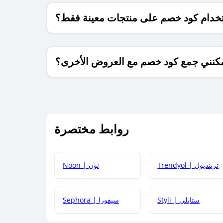
خدام كود خصم على منتجات معينة فقط؟
كنني جمع كود خصم مع العروض الأخرى؟
ما معنى كود خصم ؟
روابط مختصرة
كيف يمكنك استخدام كود الخصم؟
Trendyol | ترينديول
Noon | نون
 أحدث أكواد الخصم والعروض للمتاجر؟
Styli | ستايلي
Sephora | سيفورا