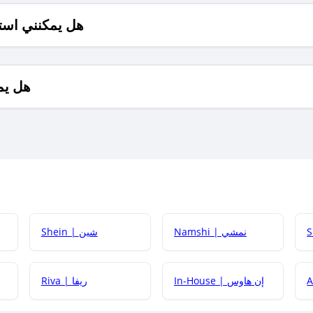
هل يمكنني است
هل يم
Namshi | نمشي
Shein | شين
كيف أحصل على
In-House | إن هاوس
Riva | ريفا