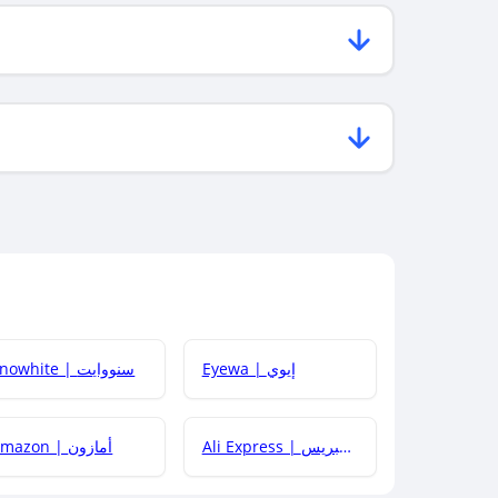
Eyewa | إيوي
Snowhite | سنووايت
Ali Express | علي إكسبريس
Amazon | أمازون