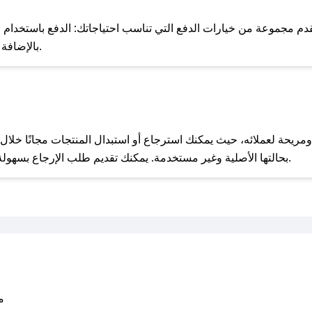
للحص
 مجموعة من خيارات الدفع التي تناسب احتياجاتك: الدفع باستخدام البطا
Apple Pay، بالإضافة إلى إمكانية الدفع بالتقسيط الشهري.
مع صحصح، تسوق بذكاء ووفّر على كل مشترياتك مع كوبونات خصم حصرية من سوفت!
بحالتها الأصلية وغير مستخدمة. يمكنك تقديم طلب الإرجاع بسهولة عبر موقعنا الإلكتروني أو من خلال خدمة العملاء.
متو