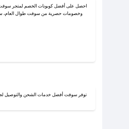
احصل على أفضل كوبونات الخصم لمتجر سوفت م
وخصومات حصرية من سوفت طوال العام، سواءً 
باستخدام تطبيق صحصح، يمكنك العثور 
توفر سوفت أفضل خدمات الشحن والتوصيل لجميع أ
لا تقلق! يمكنك التواص
في 