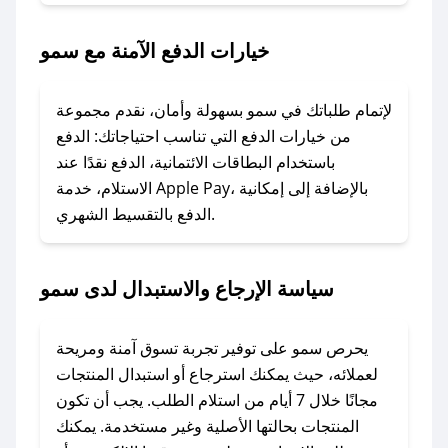
### ماذا أفعل إذا لم يعمل كود الخصم؟
خيارات الدفع الآمنة مع سمو
لا تقلق! يمكنك التواصل مع فريق دعم صحصح عبر
الرسائل الخاصة على تويتر أو البريد الإلكتروني،
وسنقوم بحل المشكلة في أسرع وقت ممكن.
لإتمام طلباتك في سمو بسهولة وأمان، نقدم مجموعة
من خيارات الدفع التي تناسب احتياجاتك: الدفع
### ماذا أفعل إذا لم أجد كود خصم لمتجري
باستخدام البطاقات الائتمانية، الدفع نقدًا عند
المفضل؟
الاستلام، خدمة Apple Pay، بالإضافة إلى إمكانية
الدفع بالتقسيط الشهري.
في حال عدم توفر كوبونات لمتجرك المفضل، يمكنك
مراسلتنا مباشرة وسنعمل على توفير الكوبونات في
أسرع وقت ممكن.
سياسة الإرجاع والاستبدال لدى سمو
### كيف تحصل على كوبونات خصم حصرية من
سمو؟
يحرص سمو على توفير تجربة تسوق آمنة ومريحة
للحصول على كوبونات وخصومات حصرية، قم بما
لعملائه، حيث يمكنك استرجاع أو استبدال المنتجات
يلي:
مجانًا خلال 7 أيام من استلام الطلب. يجب أن تكون
- اضغط على أيقونة متابعة لمتجر سمو في تطبيق
المنتجات بحالتها الأصلية وغير مستخدمة. يمكنك