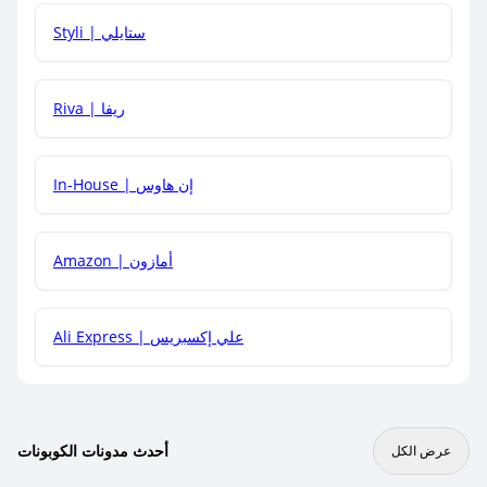
هل يمكنني استخدام كود خصم على منتجات معينة فقط؟
Styli | ستايلي
هل يمكنني جمع كود خصم مع العروض الأخرى؟
Riva | ريفا
In-House | إن هاوس
Amazon | أمازون
Ali Express | علي إكسبريس
أحدث مدونات الكوبونات
عرض الكل