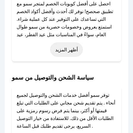
احصل على أفضل كوبونات الخصم لمتجر سمو مع
تطبيق صحصح! نوفر لك أحدث وأفضل أكواد الخصم
التي تساعدك على التوفير عند كل عملية شراء.
استمتع بعروض وخصومات حصرية من سمو طوال
العام، سواءً في المناسبات مثل عيد الفطر، عيد
الأضحى، الجمعة البيضاء (شهر نوفمبر)، رمضان،
أظهر المزيد
اليوم الوطني، يوم التأسيس، أو حتى عروض خاصة
أخرى.
### كيف تحصل على كود خصم من سمو؟
سياسة الشحن والتوصيل من سمو
باستخدام تطبيق صحصح، يمكنك العثور بسهولة على
كود خصم سمو. وفي حال عدم توفر الكوبون، تواصل
توفر سمو أفضل خدمات الشحن والتوصيل لجميع
معنا عبر تويتر أو البريد الإلكتروني لإضافته بسرعة.
أنحاء . يتم تقديم شحن مجاني على الطلبات التي تبلغ
قيمتها أو أكثر، بينما يتم فرض رسوم رمزية على
### كيفية استخدام كود خصم سمو؟
الطلبات الأقل من ذلك. للاستفادة من خيار التوصيل
1. انسخ كود الخصم من تطبيق صحصح.
السريع، يرجى تقديم طلبك قبل الساعة .
2. الصقه في خانة الدفع عند التسوق من سمو.