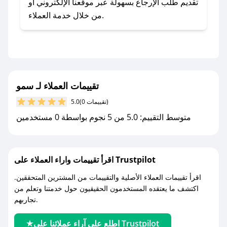
صحصح.
تقديم طلب الإرجاع بسهولة عبر موقعنا الإلكتروني أو
- تابع حسابنا الرسمي على تويتر وقم بتفعيل زر
من خلال خدمة العملاء.
التنبيهات.
- قم بتفعيل إشعارات تطبيق صحصح ليصلك كل
جديد.
مع صحصح، تسوق بذكاء ووفّر على كل مشترياتك مع
تقييمات العملاء لـ سمو
كوبونات خصم حصرية من سمو!
(0 تقييمات)
5.0
متوسط التقييم: 5.0 من 5 نجوم بواسطة 0 مستخدمين
اقرأ تقييمات واراء العملاء على Trustpilot
اقرأ تقييمات العملاء الأصلية والتقييمات من المشترين المتحققين.
اكتشف ما يعتقده المستخدمون الحقيقيون حول خدمتنا وتعلم من
تجاربهم.
اطلع على آراء عملائنا على Trustpilot