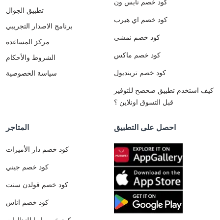
كود خصم نايس ون
تطبيق الجوال
كود خصم اي هيرب
برنامج الاصدار التجريبي
كود خصم نمشي
مركز المساعدة
كود خصم ماكس
الشروط والأحكام
كود خصم ترينديول
سياسة الخصوصية
كيف استخدم تطبيق صحصح للتوفير
قبل التسوق اونلاين ؟
احصل على التطبيق
المتاجر
كود خصم دار الأميرات
كود خصم جيني
كود خصم قولدن سنت
كود خصم اناس
كود خصم ايوا للنظارات