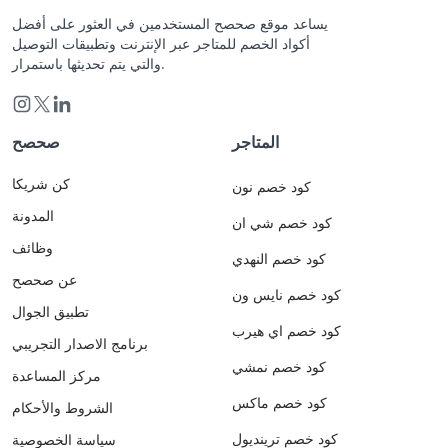
يساعد موقع صحصح المستخدمين في العثور على أفضل
أكواد الخصم للمتاجر عبر الإنترنت وتطبيقات التوصيل
والتي يتم تحديثها باستمرار.
المتاجر
صحصح
كن شريكا
كود خصم نون
المدونة
كود خصم شي ان
وظائف
كود خصم النهدي
عن صحصح
كود خصم نايس ون
تطبيق الجوال
كود خصم اي هيرب
برنامج الاصدار التجريبي
كود خصم نمشي
مركز المساعدة
كود خصم ماكس
الشروط والأحكام
كود خصم ترينديول
سياسة الخصوصية