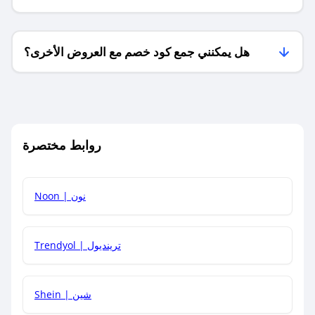
فقط؟
هل يمكنني جمع كود خصم مع العروض الأخرى؟
ما معنى كود خصم ؟
روابط مختصرة
كيف يمكنك استخدام كود الخصم؟
Noon | نون
كيف أحصل على أحدث أكواد الخصم والعروض للمتاجر؟
Trendyol | ترينديول
كم مدة صلاحية كود الخصم؟
Shein | شين