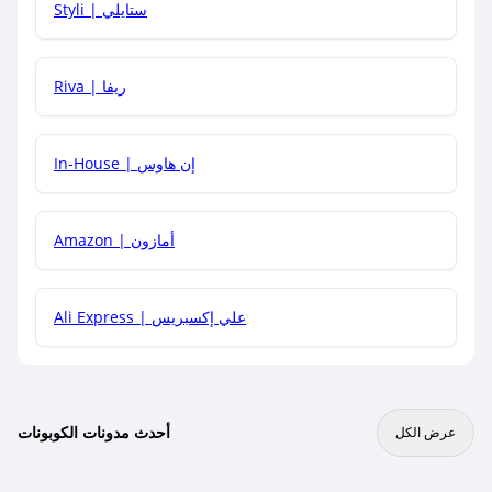
Styli | ستايلي
هل يمكنني جمع كود خصم مع العروض الأخرى؟
Riva | ريفا
In-House | إن هاوس
Amazon | أمازون
Ali Express | علي إكسبريس
أحدث مدونات الكوبونات
عرض الكل