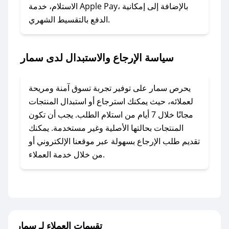
### ماذا أفعل إذا لم أجد كود خصم لمتجري
الاستلام، خدمة Apple Pay، بالإضافة إلى إمكانية
الدفع بالتقسيط الشهري.
المفضل؟
في حال عدم توفر كوبونات لمتجرك المفضل، يمكنك
مراسلتنا مباشرة وسنعمل على توفير الكوبونات في
سياسة الإرجاع والاستبدال لدى سمار
أسرع وقت ممكن.
### كيف تحصل على كوبونات خصم حصرية من
يحرص سمار على توفير تجربة تسوق آمنة ومريحة
سمار؟
لعملائه، حيث يمكنك استرجاع أو استبدال المنتجات
للحصول على كوبونات وخصومات حصرية، قم بما
مجانًا خلال 7 أيام من استلام الطلب. يجب أن تكون
يلي:
المنتجات بحالتها الأصلية وغير مستخدمة. يمكنك
- اضغط على أيقونة متابعة لمتجر سمار في تطبيق
تقديم طلب الإرجاع بسهولة عبر موقعنا الإلكتروني أو
صحصح.
من خلال خدمة العملاء.
- تابع حسابنا الرسمي على تويتر وقم بتفعيل زر
التنبيهات.
- قم بتفعيل إشعارات تطبيق صحصح ليصلك كل
جديد.
تقييمات العملاء لـ سمار