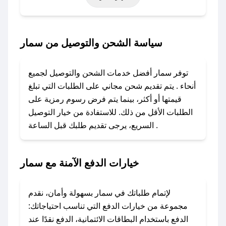
أخرى.
### كيف تحصل على كود خصم من سمار؟
سياسة الشحن والتوصيل من سمار
باستخدام تطبيق صحصح، يمكنك العثور بسهولة على
كود خصم سمار. وفي حال عدم توفر الكوبون،
توفر سمار أفضل خدمات الشحن والتوصيل لجميع
تواصل معنا عبر تويتر أو البريد الإلكتروني لإضافته
أنحاء . يتم تقديم شحن مجاني على الطلبات التي تبلغ
بسرعة.
قيمتها أو أكثر، بينما يتم فرض رسوم رمزية على
الطلبات الأقل من ذلك. للاستفادة من خيار التوصيل
### كيفية استخدام كود خصم سمار؟
السريع، يرجى تقديم طلبك قبل الساعة .
1. انسخ كود الخصم من تطبيق صحصح.
2. الصقه في خانة الدفع عند التسوق من سمار.
خيارات الدفع الآمنة مع سمار
### ماذا أفعل إذا لم يعمل كود الخصم؟
لا تقلق! يمكنك التواصل مع فريق دعم صحصح عبر
الرسائل الخاصة على تويتر أو البريد الإلكتروني،
لإتمام طلباتك في سمار بسهولة وأمان، نقدم
وسنقوم بحل المشكلة في أسرع وقت ممكن.
مجموعة من خيارات الدفع التي تناسب احتياجاتك:
الدفع باستخدام البطاقات الائتمانية، الدفع نقدًا عند