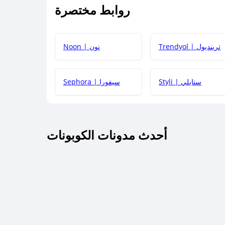
روابط مختصرة
كيف يمكنك استخدام كود الخصم؟
Trendyol | ترينديول
Noon | نون
 أحدث أكواد الخصم والعروض للمتاجر؟
Styli | ستايلي
Sephora | سيفورا
كم مدة صلاحية كود الخصم؟
أحدث مدونات الكوبونات
 توصيل مجاني أو بدون رسوم الشحن ؟
كنني معرفة إذا كان كود الخصم لا يعمل؟