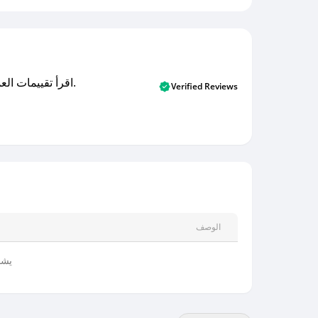
اقرأ تقييمات العملاء الأصلية والتقييمات من المشترين المتحققين. اكتشف ما يعتقده المستخدمون الحقيقيون حول خدمتنا وتعلم من تجاربهم.
Verified Reviews
الوصف
يشم