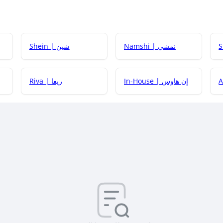
Namshi | نمشي
Shein | شين
كيف أحصل على
In-House | إن هاوس
Riva | ريفا
كيف أحصل على
كيف يم