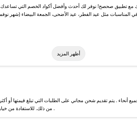
مع تطبيق صحصح! نوفر لك أحدث وأفضل أكواد الخصم التي تساعدك عل
لمناسبات مثل عيد الفطر، عيد الأضحى، الجمعة البيضاء (شهر نوفمبر
 بسهولة على كود خصم سليك. وفي حال عدم توفر الكوبون، تواصل معنا ع
أظهر المزيد
أنحاء . يتم تقديم شحن مجاني على الطلبات التي تبلغ قيمتها أو أكثر
ل مع فريق دعم صحصح عبر الرسائل الخاصة على تويتر أو البريد الإلك
من ذلك. للاستفادة من خيار التوصيل السريع، يرجى تقديم طلبك قبل الساعة .
حال عدم توفر كوبونات لمتجرك المفضل، يمكنك مراسلتنا مباشرة وس