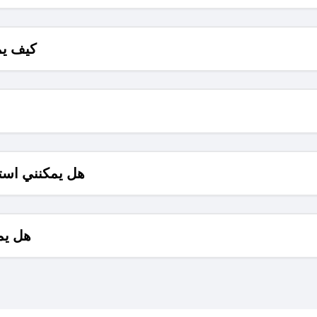
كيف يم
هل يمكنني است
هل يم