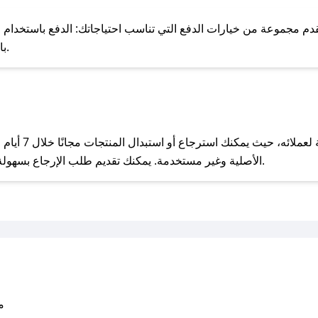
للحص
مجموعة من خيارات الدفع التي تناسب احتياجاتك: الدفع باستخدام البطاقات 
Pay، بالإضافة إلى إمكانية الدفع بالتقسيط الشهري.
مع صحصح، تسوق بذكاء ووفّر على كل مشترياتك مع كوبونات خصم حصرية من سليك!
يحرص سليك على ت
الأصلية وغير مستخدمة. يمكنك تقديم طلب الإرجاع بسهولة عبر موقعنا الإلكتروني أو من خلال خدمة العملاء.
متو