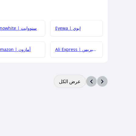
Eyewa | إيوي
Snowhite | سنووايت
Ali Express | علي إكسبريس
Amazon | أمازون
عرض الكل