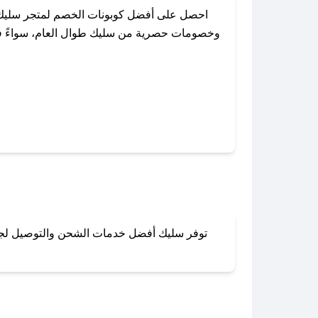
احصل على أفضل كوبونات الخصم لمتجر سليك 
وخصومات حصرية من سليك طوال العام، سواءً في ا
باستخدام تطبيق صحصح، يمكنك العثور
توفر سليك أفضل خدمات الشحن والتوصيل لجميع 
لا تقلق! يمكنك التواص
في 