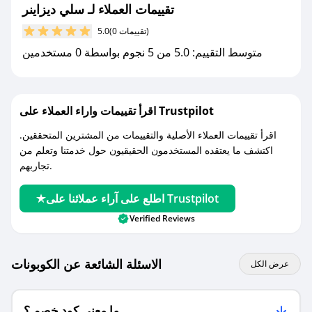
جديد.
تقييمات العملاء لـ سلي ديزاينر
(0 تقييمات)
5.0
مع صحصح، تسوق بذكاء ووفّر على كل مشترياتك مع
متوسط التقييم: 5.0 من 5 نجوم بواسطة 0 مستخدمين
كوبونات خصم حصرية من سلي ديزاينر!
اقرأ تقييمات واراء العملاء على Trustpilot
اقرأ تقييمات العملاء الأصلية والتقييمات من المشترين المتحققين.
اكتشف ما يعتقده المستخدمون الحقيقيون حول خدمتنا وتعلم من
تجاربهم.
اطلع على آراء عملائنا على Trustpilot
Verified Reviews
الاسئلة الشائعة عن الكوبونات
عرض الكل
ما معنى كود خصم ؟