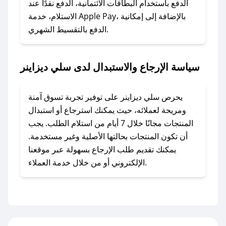
وسنقوم بحل المشكلة في أسرع وقت ممكن.
الدفع باستخدام البطاقات الائتمانية، الدفع نقدًا عند
الاستلام، خدمة Apple Pay، بالإضافة إلى إمكانية
الدفع بالتقسيط الشهري.
### ماذا أفعل إذا لم أجد كود خصم لمتجري
المفضل؟
في حال عدم توفر كوبونات لمتجرك المفضل، يمكنك
سياسة الإرجاع والاستبدال لدى سلي ديزاينر
مراسلتنا مباشرة وسنعمل على توفير الكوبونات في
أسرع وقت ممكن.
يحرص سلي ديزاينر على توفير تجربة تسوق آمنة
### كيف تحصل على كوبونات خصم حصرية من
ومريحة لعملائه، حيث يمكنك استرجاع أو استبدال
سلي ديزاينر؟
المنتجات مجانًا خلال 7 أيام من استلام الطلب. يجب
للحصول على كوبونات وخصومات حصرية، قم بما
أن تكون المنتجات بحالتها الأصلية وغير مستخدمة.
يلي:
يمكنك تقديم طلب الإرجاع بسهولة عبر موقعنا
- اضغط على أيقونة متابعة لمتجر سلي ديزاينر في
الإلكتروني أو من خلال خدمة العملاء.
تطبيق صحصح.
- تابع حسابنا الرسمي على تويتر وقم بتفعيل زر
التنبيهات.
- قم بتفعيل إشعارات تطبيق صحصح ليصلك كل