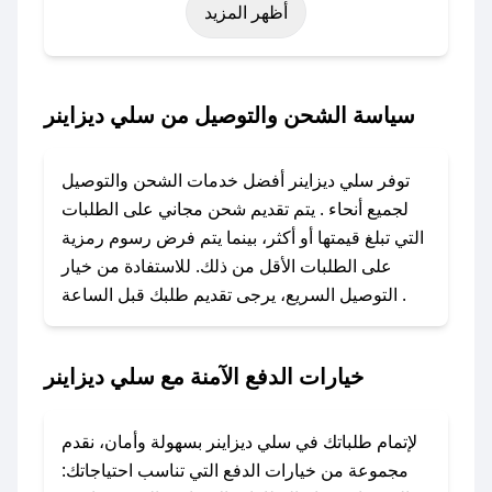
أظهر المزيد
نوفمبر)، رمضان، اليوم الوطني، يوم التأسيس، أو
حتى عروض خاصة أخرى.
### كيف تحصل على كود خصم من سلي ديزاينر؟
سياسة الشحن والتوصيل من سلي ديزاينر
باستخدام تطبيق صحصح، يمكنك العثور بسهولة على
كود خصم سلي ديزاينر. وفي حال عدم توفر الكوبون،
توفر سلي ديزاينر أفضل خدمات الشحن والتوصيل
تواصل معنا عبر تويتر أو البريد الإلكتروني لإضافته
لجميع أنحاء . يتم تقديم شحن مجاني على الطلبات
بسرعة.
التي تبلغ قيمتها أو أكثر، بينما يتم فرض رسوم رمزية
على الطلبات الأقل من ذلك. للاستفادة من خيار
### كيفية استخدام كود خصم سلي ديزاينر؟
التوصيل السريع، يرجى تقديم طلبك قبل الساعة .
1. انسخ كود الخصم من تطبيق صحصح.
2. الصقه في خانة الدفع عند التسوق من سلي
ديزاينر.
خيارات الدفع الآمنة مع سلي ديزاينر
### ماذا أفعل إذا لم يعمل كود الخصم؟
لا تقلق! يمكنك التواصل مع فريق دعم صحصح عبر
لإتمام طلباتك في سلي ديزاينر بسهولة وأمان، نقدم
الرسائل الخاصة على تويتر أو البريد الإلكتروني،
مجموعة من خيارات الدفع التي تناسب احتياجاتك: