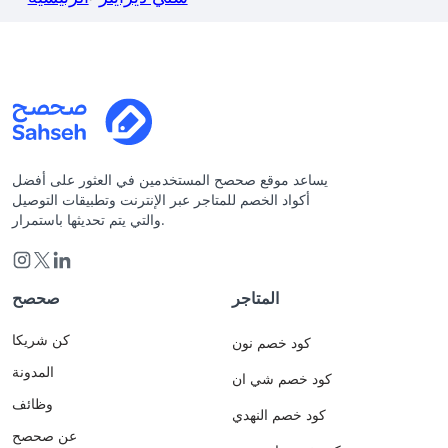
يساعد موقع صحصح المستخدمين في العثور على أفضل
أكواد الخصم للمتاجر عبر الإنترنت وتطبيقات التوصيل
والتي يتم تحديثها باستمرار.
المتاجر
صحصح
كن شريكا
كود خصم نون
المدونة
كود خصم شي ان
وظائف
كود خصم النهدي
عن صحصح