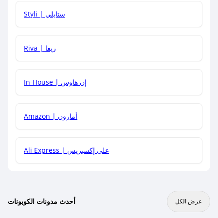
هل يمكنني استخدام كود خصم على منتجات معينة فقط؟
Styli | ستايلي
هل يمكنني جمع كود خصم مع العروض الأخرى؟
Riva | ريفا
In-House | إن هاوس
Amazon | أمازون
Ali Express | علي إكسبريس
أحدث مدونات الكوبونات
عرض الكل