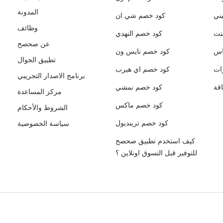
المدونة
ني
كود خصم شي ان
وظائف
نت
كود خصم النهدي
عن صحصح
اس
كود خصم نايس ون
تطبيق الجوال
ات
كود خصم اي هيرب
برنامج الاصدار التجريبي
قة
كود خصم نمشي
مركز المساعدة
كود خصم ماكس
الشروط والأحكام
كود خصم ترينديول
سياسة الخصوصية
كيف استخدم تطبيق صحصح
للتوفير قبل التسوق اونلاين ؟