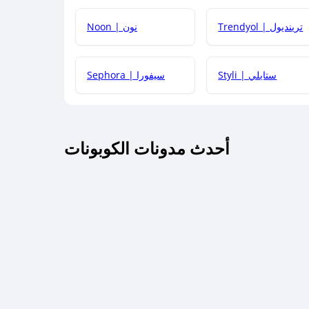
كيف يمكنك استخدام كود الخصم؟
Trendyol | ترينديول
Noon | نون
 أحدث أكواد الخصم والعروض للمتاجر؟
Styli | ستايلي
Sephora | سيفورا
كم مدة صلاحية كود الخصم؟
أحدث مدونات الكوبونات
 توصيل مجاني أو بدون رسوم الشحن ؟
كنني معرفة إذا كان كود الخصم لا يعمل؟
كيف أحصل على أقوى كود خصم؟