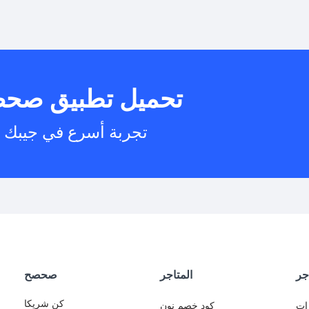
هل يمكنني است
تحميل تطبيق صح
هل يم
تجربة أسرع في جيبك
جر
المتاجر
صحصح
كن شريكا
ات
كود خصم نون