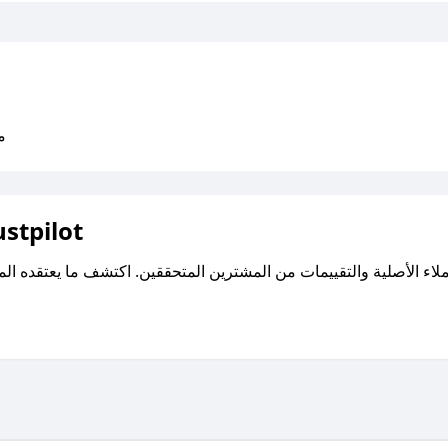
متو
اقرأ تقييمات واراء العملاء ع