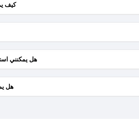
كيف يم
هل يمكنني است
هل يم