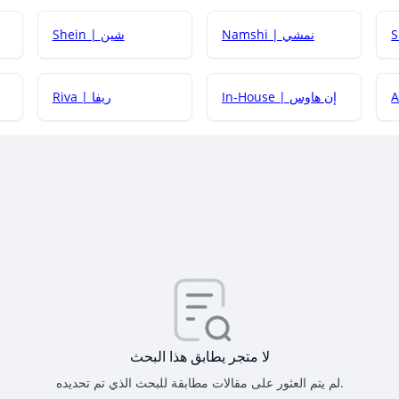
Namshi | نمشي
Shein | شين
كيف أحصل على
In-House | إن هاوس
Riva | ريفا
كيف أحصل على
كيف يم
لا متجر يطابق هذا البحث
لم يتم العثور على مقالات مطابقة للبحث الذي تم تحديده.