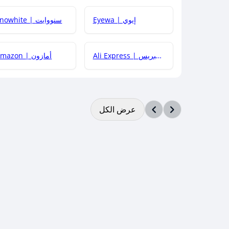
Eyewa | إيوي
Snowhite | سنووايت
Ali Express | علي إكسبريس
Amazon | أمازون
عرض الكل