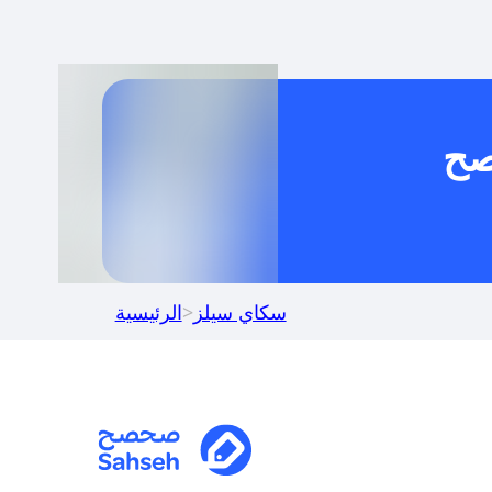
خدام كود خصم على منتجات معينة فقط؟
صح
كنني جمع كود خصم مع العروض الأخرى؟
سكاي سيلز
>
الرئيسية