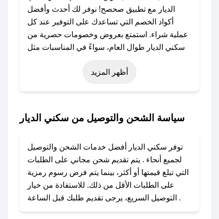
الديار مع تطبيق صحصح! نوفر لك أحدث وأفضل
أكواد الخصم التي تساعدك على التوفير عند كل
عملية شراء. استمتع بعروض وخصومات حصرية من
سكني الديار طوال العام، سواءً في المناسبات مثل
عيد الفطر، عيد الأضحى، الجمعة البيضاء (شهر
أظهر المزيد
نوفمبر)، رمضان، اليوم الوطني، يوم التأسيس، أو
حتى عروض خاصة أخرى.
### كيف تحصل على كود خصم من سكني الديار؟
سياسة الشحن والتوصيل من سكني الديار
باستخدام تطبيق صحصح، يمكنك العثور بسهولة على
كود خصم سكني الديار. وفي حال عدم توفر الكوبون،
توفر سكني الديار أفضل خدمات الشحن والتوصيل
تواصل معنا عبر تويتر أو البريد الإلكتروني لإضافته
لجميع أنحاء . يتم تقديم شحن مجاني على الطلبات
بسرعة.
التي تبلغ قيمتها أو أكثر، بينما يتم فرض رسوم رمزية
على الطلبات الأقل من ذلك. للاستفادة من خيار
### كيفية استخدام كود خصم سكني الديار؟
التوصيل السريع، يرجى تقديم طلبك قبل الساعة .
1. انسخ كود الخصم من تطبيق صحصح.
2. الصقه في خانة الدفع عند التسوق من سكني