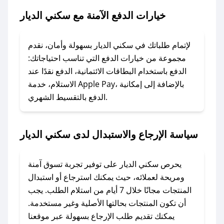
الديار.
خيارات الدفع الآمنة مع سكني الديار
### ماذا أفعل إذا لم يعمل كود الخصم؟
لا تقلق! يمكنك التواصل مع فريق دعم صحصح عبر
لإتمام طلباتك في سكني الديار بسهولة وأمان، نقدم
الرسائل الخاصة على تويتر أو البريد الإلكتروني،
مجموعة من خيارات الدفع التي تناسب احتياجاتك:
وسنقوم بحل المشكلة في أسرع وقت ممكن.
الدفع باستخدام البطاقات الائتمانية، الدفع نقدًا عند
الاستلام، خدمة Apple Pay، بالإضافة إلى إمكانية
الدفع بالتقسيط الشهري.
### ماذا أفعل إذا لم أجد كود خصم لمتجري
المفضل؟
في حال عدم توفر كوبونات لمتجرك المفضل، يمكنك
سياسة الإرجاع والاستبدال لدى سكني الديار
مراسلتنا مباشرة وسنعمل على توفير الكوبونات في
أسرع وقت ممكن.
يحرص سكني الديار على توفير تجربة تسوق آمنة
### كيف تحصل على كوبونات خصم حصرية من
ومريحة لعملائه، حيث يمكنك استرجاع أو استبدال
سكني الديار؟
المنتجات مجانًا خلال 7 أيام من استلام الطلب. يجب
للحصول على كوبونات وخصومات حصرية، قم بما
أن تكون المنتجات بحالتها الأصلية وغير مستخدمة.
يلي:
يمكنك تقديم طلب الإرجاع بسهولة عبر موقعنا