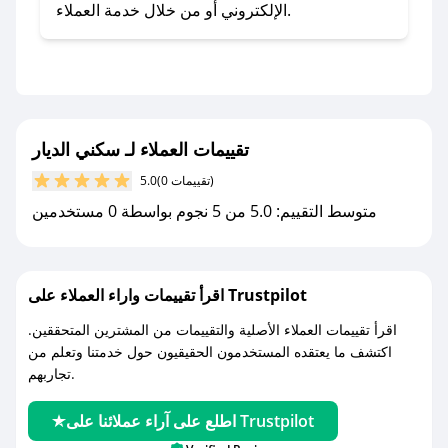
- اضغط على أيقونة متابعة لمتجر سكني الديار في
الإلكتروني أو من خلال خدمة العملاء.
تطبيق صحصح.
- تابع حسابنا الرسمي على تويتر وقم بتفعيل زر
التنبيهات.
- قم بتفعيل إشعارات تطبيق صحصح ليصلك كل
جديد.
تقييمات العملاء لـ سكني الديار
(0 تقييمات)
5.0
مع صحصح، تسوق بذكاء ووفّر على كل مشترياتك مع
متوسط التقييم: 5.0 من 5 نجوم بواسطة 0 مستخدمين
كوبونات خصم حصرية من سكني الديار!
اقرأ تقييمات واراء العملاء على Trustpilot
اقرأ تقييمات العملاء الأصلية والتقييمات من المشترين المتحققين.
اكتشف ما يعتقده المستخدمون الحقيقيون حول خدمتنا وتعلم من
تجاربهم.
اطلع على آراء عملائنا على Trustpilot