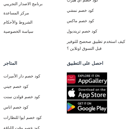
برنامج الاصدار التجريبي
كود خصم نمشي
مركز المساعدة
كود خصم ماكس
الشروط والأحكام
كود خصم ترينديول
سياسة الخصوصية
كيف استخدم تطبيق صحصح للتوفير
قبل التسوق اونلاين ؟
احصل على التطبيق
المتاجر
كود خصم دار الأميرات
كود خصم جيني
كود خصم قولدن سنت
كود خصم اناس
كود خصم ايوا للنظارات
كود خصم وقت اللياقة