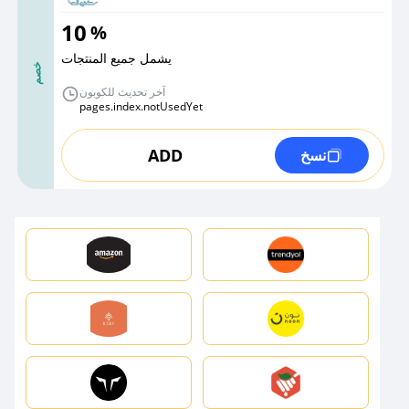
10
%
يشمل جميع المنتجات
خصم
آخر تحديث للكوبون
pages.index.notUsedYet
ADD
نسخ