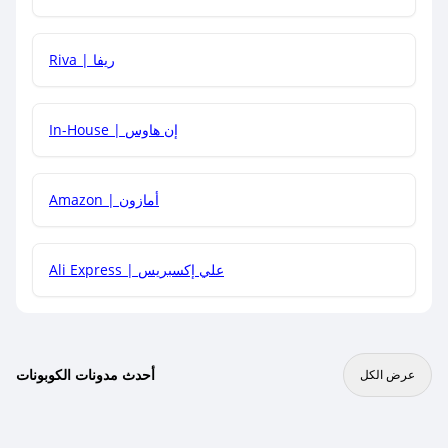
هل يمكنني جمع كود خصم مع العروض الأخرى؟
Riva | ريفا
In-House | إن هاوس
Amazon | أمازون
Ali Express | علي إكسبريس
أحدث مدونات الكوبونات
عرض الكل