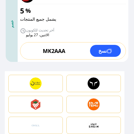
5
%
يشمل جميع المنتجات
خصم
آخر تحديث للكوبون
الاثنين، 27 يوليو
MK2AAA
نسخ