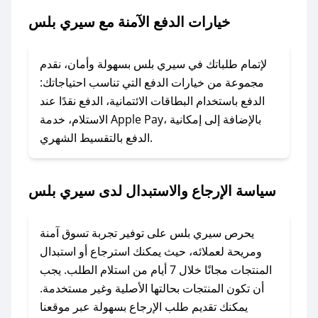
بلس.
خيارات الدفع الآمنة مع سيري بلس
### ماذا أفعل إذا لم يعمل كود الخصم؟
لا تقلق! يمكنك التواصل مع فريق دعم صحصح عبر
لإتمام طلباتك في سيري بلس بسهولة وأمان، نقدم
الرسائل الخاصة على تويتر أو البريد الإلكتروني،
مجموعة من خيارات الدفع التي تناسب احتياجاتك:
وسنقوم بحل المشكلة في أسرع وقت ممكن.
الدفع باستخدام البطاقات الائتمانية، الدفع نقدًا عند
الاستلام، خدمة Apple Pay، بالإضافة إلى إمكانية
الدفع بالتقسيط الشهري.
### ماذا أفعل إذا لم أجد كود خصم لمتجري
المفضل؟
في حال عدم توفر كوبونات لمتجرك المفضل، يمكنك
سياسة الإرجاع والاستبدال لدى سيري بلس
مراسلتنا مباشرة وسنعمل على توفير الكوبونات في
أسرع وقت ممكن.
يحرص سيري بلس على توفير تجربة تسوق آمنة
### كيف تحصل على كوبونات خصم حصرية من
ومريحة لعملائه، حيث يمكنك استرجاع أو استبدال
سيري بلس؟
المنتجات مجانًا خلال 7 أيام من استلام الطلب. يجب
للحصول على كوبونات وخصومات حصرية، قم بما
أن تكون المنتجات بحالتها الأصلية وغير مستخدمة.
يلي:
يمكنك تقديم طلب الإرجاع بسهولة عبر موقعنا