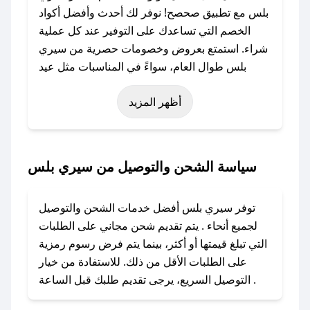
بلس مع تطبيق صحصح! نوفر لك أحدث وأفضل أكواد
الخصم التي تساعدك على التوفير عند كل عملية
شراء. استمتع بعروض وخصومات حصرية من سيري
بلس طوال العام، سواءً في المناسبات مثل عيد
الفطر، عيد الأضحى، الجمعة البيضاء (شهر نوفمبر)،
أظهر المزيد
رمضان، اليوم الوطني، يوم التأسيس، أو حتى عروض
خاصة أخرى.
### كيف تحصل على كود خصم من سيري بلس؟
سياسة الشحن والتوصيل من سيري بلس
باستخدام تطبيق صحصح، يمكنك العثور بسهولة على
كود خصم سيري بلس. وفي حال عدم توفر الكوبون،
توفر سيري بلس أفضل خدمات الشحن والتوصيل
تواصل معنا عبر تويتر أو البريد الإلكتروني لإضافته
لجميع أنحاء . يتم تقديم شحن مجاني على الطلبات
بسرعة.
التي تبلغ قيمتها أو أكثر، بينما يتم فرض رسوم رمزية
على الطلبات الأقل من ذلك. للاستفادة من خيار
### كيفية استخدام كود خصم سيري بلس؟
التوصيل السريع، يرجى تقديم طلبك قبل الساعة .
1. انسخ كود الخصم من تطبيق صحصح.
2. الصقه في خانة الدفع عند التسوق من سيري