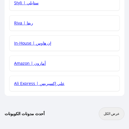
Styli | ستايلي
هل يمكنني جمع كود خصم مع العروض الأخرى؟
Riva | ريفا
In-House | إن هاوس
Amazon | أمازون
Ali Express | علي إكسبريس
أحدث مدونات الكوبونات
عرض الكل