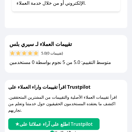
- اضغط على أيقونة متابعة لمتجر سيري بلس في
الإلكتروني أو من خلال خدمة العملاء.
تطبيق صحصح.
- تابع حسابنا الرسمي على تويتر وقم بتفعيل زر
التنبيهات.
- قم بتفعيل إشعارات تطبيق صحصح ليصلك كل
جديد.
تقييمات العملاء لـ سيري بلس
(0 تقييمات)
5.0
مع صحصح، تسوق بذكاء ووفّر على كل مشترياتك مع
متوسط التقييم: 5.0 من 5 نجوم بواسطة 0 مستخدمين
كوبونات خصم حصرية من سيري بلس!
اقرأ تقييمات واراء العملاء على Trustpilot
اقرأ تقييمات العملاء الأصلية والتقييمات من المشترين المتحققين.
اكتشف ما يعتقده المستخدمون الحقيقيون حول خدمتنا وتعلم من
تجاربهم.
اطلع على آراء عملائنا على Trustpilot