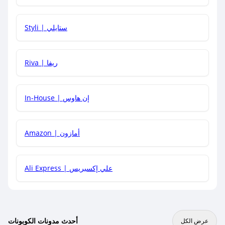
هل يمكنني استخدام كود خصم على منتجات معينة فقط؟
Styli | ستايلي
هل يمكنني جمع كود خصم مع العروض الأخرى؟
Riva | ريفا
In-House | إن هاوس
Amazon | أمازون
Ali Express | علي إكسبريس
أحدث مدونات الكوبونات
عرض الكل