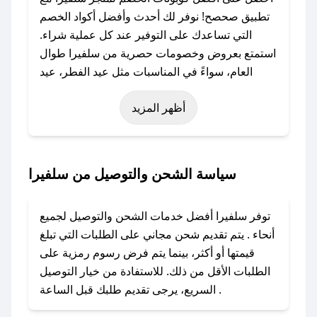
تطبيق صحصح! نوفر لك أحدث وأفضل أكواد الخصم
التي تساعدك على التوفير عند كل عملية شراء.
استمتع بعروض وخصومات حصرية من سلفيرا طوال
العام، سواءً في المناسبات مثل عيد الفطر، عيد
الأضحى، الجمعة البيضاء (شهر نوفمبر)، رمضان،
أظهر المزيد
اليوم الوطني، يوم التأسيس، أو حتى عروض خاصة
أخرى.
### كيف تحصل على كود خصم من سلفيرا؟
سياسة الشحن والتوصيل من سلفيرا
باستخدام تطبيق صحصح، يمكنك العثور بسهولة على
كود خصم سلفيرا. وفي حال عدم توفر الكوبون،
توفر سلفيرا أفضل خدمات الشحن والتوصيل لجميع
تواصل معنا عبر تويتر أو البريد الإلكتروني لإضافته
أنحاء . يتم تقديم شحن مجاني على الطلبات التي تبلغ
بسرعة.
قيمتها أو أكثر، بينما يتم فرض رسوم رمزية على
الطلبات الأقل من ذلك. للاستفادة من خيار التوصيل
### كيفية استخدام كود خصم سلفيرا؟
السريع، يرجى تقديم طلبك قبل الساعة .
1. انسخ كود الخصم من تطبيق صحصح.
2. الصقه في خانة الدفع عند التسوق من سلفيرا.