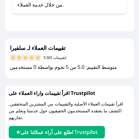
صحصح.
من خلال خدمة العملاء.
- تابع حسابنا الرسمي على تويتر وقم بتفعيل زر
التنبيهات.
- قم بتفعيل إشعارات تطبيق صحصح ليصلك كل
جديد.
تقييمات العملاء لـ سلفيرا
مع صحصح، تسوق بذكاء ووفّر على كل مشترياتك مع
(0 تقييمات)
5.0
كوبونات خصم حصرية من سلفيرا!
متوسط التقييم: 5.0 من 5 نجوم بواسطة 0 مستخدمين
اقرأ تقييمات واراء العملاء على Trustpilot
اقرأ تقييمات العملاء الأصلية والتقييمات من المشترين المتحققين.
اكتشف ما يعتقده المستخدمون الحقيقيون حول خدمتنا وتعلم من
تجاربهم.
اطلع على آراء عملائنا على Trustpilot