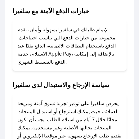
خيارات الدفع الآمنة مع سلفيرا
### ماذا أفعل إذا لم يعمل كود الخصم؟
لا تقلق! يمكنك التواصل مع فريق دعم صحصح عبر
الرسائل الخاصة على تويتر أو البريد الإلكتروني،
لإتمام طلباتك في سلفيرا بسهولة وأمان، نقدم
وسنقوم بحل المشكلة في أسرع وقت ممكن.
مجموعة من خيارات الدفع التي تناسب احتياجاتك:
الدفع باستخدام البطاقات الائتمانية، الدفع نقدًا عند
### ماذا أفعل إذا لم أجد كود خصم لمتجري
الاستلام، خدمة Apple Pay، بالإضافة إلى إمكانية
الدفع بالتقسيط الشهري.
المفضل؟
في حال عدم توفر كوبونات لمتجرك المفضل، يمكنك
مراسلتنا مباشرة وسنعمل على توفير الكوبونات في
سياسة الإرجاع والاستبدال لدى سلفيرا
أسرع وقت ممكن.
### كيف تحصل على كوبونات خصم حصرية من
يحرص سلفيرا على توفير تجربة تسوق آمنة ومريحة
سلفيرا؟
لعملائه، حيث يمكنك استرجاع أو استبدال المنتجات
للحصول على كوبونات وخصومات حصرية، قم بما
مجانًا خلال 7 أيام من استلام الطلب. يجب أن تكون
يلي:
المنتجات بحالتها الأصلية وغير مستخدمة. يمكنك
- اضغط على أيقونة متابعة لمتجر سلفيرا في تطبيق
تقديم طلب الإرجاع بسهولة عبر موقعنا الإلكتروني أو